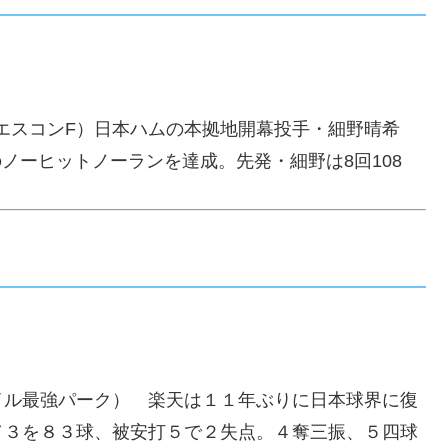
日 エスコンF）日本ハムの本拠地開幕投手・細野晴希
のノーヒットノーランを達成。先発・細野は8回108
イル最強パーク） 楽天は１１年ぶりに日本球界に復
／３を８３球、被安打５で２失点。４奪三振、５四球