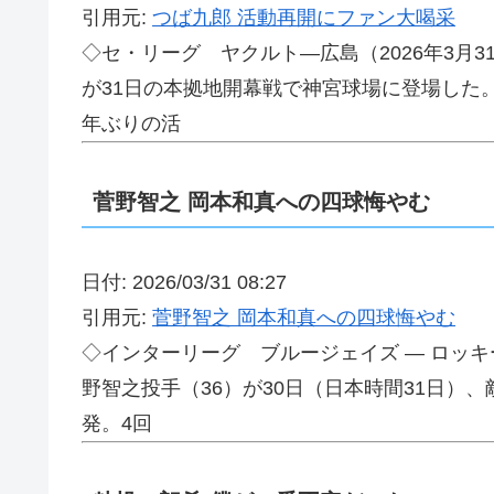
引用元:
つば九郎 活動再開にファン大喝采
◇セ・リーグ ヤクルト―広島（2026年3月
が31日の本拠地開幕戦で神宮球場に登場した。
年ぶりの活
菅野智之 岡本和真への四球悔やむ
日付: 2026/03/31 08:27
引用元:
菅野智之 岡本和真への四球悔やむ
◇インターリーグ ブルージェイズ ― ロッキ
野智之投手（36）が30日（日本時間31日）
発。4回