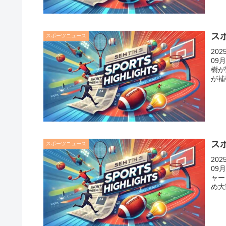
スポ
スポーツニュース
20
09
樹が
が補
スポ
スポーツニュース
20
09
ャー
め大