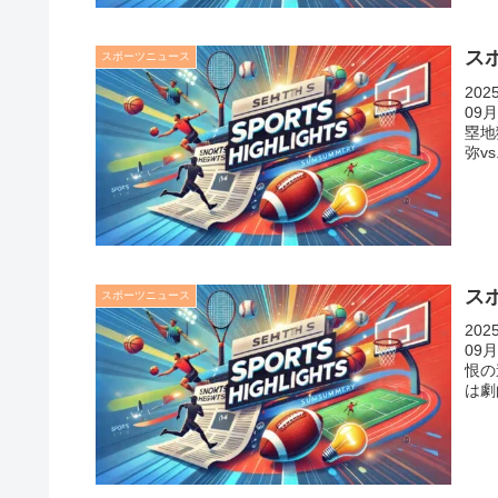
スポ
スポーツニュース
20
09
塁地
弥v
スポ
スポーツニュース
20
09
恨の
は劇