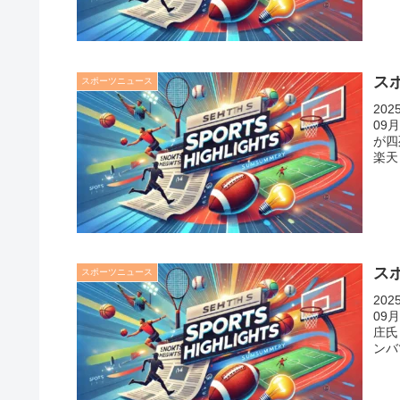
スポ
スポーツニュース
20
09
が四
楽天
スポ
スポーツニュース
20
09
庄氏
ンバ