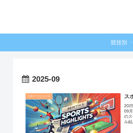
競技別
2025-09
スポ
スポーツニュース
20
09
のス
ル結