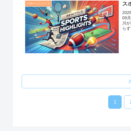
スポ
スポーツニュース
20
09
川が
らず
1