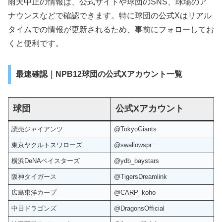
雨天中止の情報は、公式サイトや球団のSNS、球場のア
ナウンスなどで確認できます。特に球団の公式Xはリアル
タイムでの情報が更新されるため、事前にフォローしてお
くと便利です。
最速確認｜NPB12球団の公式Xアカウント一覧
球団
公式Xアカウント
読売ジャイアンツ
@TokyoGiants
東京ヤクルトスワローズ
@swallowspr
横浜DeNAベイスターズ
@ydb_baystars
阪神タイガース
@TigersDreamlink
広島東洋カープ
@CARP_koho
中日ドラゴンズ
@DragonsOfficial