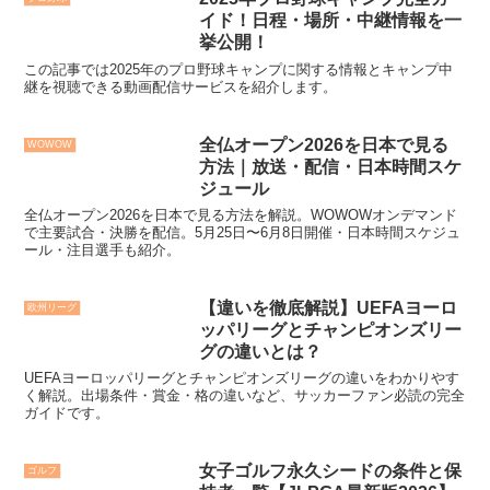
イド！日程・場所・中継情報を一
挙公開！
この記事では2025年のプロ野球キャンプに関する情報とキャンプ中
継を視聴できる動画配信サービスを紹介します。
全仏オープン2026を日本で見る
WOWOW
方法｜放送・配信・日本時間スケ
ジュール
全仏オープン2026を日本で見る方法を解説。WOWOWオンデマンド
で主要試合・決勝を配信。5月25日〜6月8日開催・日本時間スケジュ
ール・注目選手も紹介。
【違いを徹底解説】UEFAヨーロ
欧州リーグ
ッパリーグとチャンピオンズリー
グの違いとは？
UEFAヨーロッパリーグとチャンピオンズリーグの違いをわかりやす
く解説。出場条件・賞金・格の違いなど、サッカーファン必読の完全
ガイドです。
女子ゴルフ永久シードの条件と保
ゴルフ