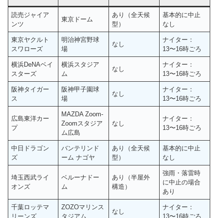
読売ジャイア
あり（全天候
基本的に中止
東京ドーム
ンツ
型）
なし
東京ヤクルト
明治神宮野球
ナイター：
なし
スワローズ
場
13〜16時ごろ
横浜DeNAベイ
横浜スタジア
ナイター：
なし
スターズ
ム
13〜16時ごろ
阪神タイガー
阪神甲子園球
ナイター：
なし
ス
場
13〜16時ごろ
MAZDA Zoom-
広島東洋カー
ナイター：
Zoomスタジア
なし
プ
13〜16時ごろ
ム広島
中日ドラゴン
バンテリンド
あり（全天候
基本的に中止
ズ
ーム ナゴヤ
型）
なし
強雨・落雷時
埼玉西武ライ
ベルーナドー
あり（半屋外
に中止の場合
オンズ
ム
構造）
あり
千葉ロッテマ
ZOZOマリンス
ナイター：
なし
リーンズ
タジアム
13〜16時ごろ