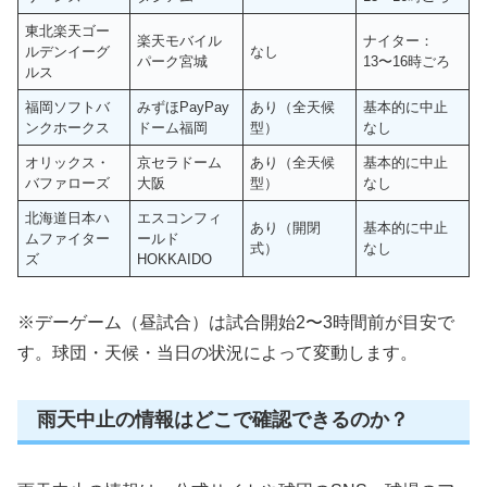
東北楽天ゴー
楽天モバイル
ナイター：
ルデンイーグ
なし
パーク宮城
13〜16時ごろ
ルス
福岡ソフトバ
みずほPayPay
あり（全天候
基本的に中止
ンクホークス
ドーム福岡
型）
なし
オリックス・
京セラドーム
あり（全天候
基本的に中止
バファローズ
大阪
型）
なし
北海道日本ハ
エスコンフィ
あり（開閉
基本的に中止
ムファイター
ールド
式）
なし
ズ
HOKKAIDO
※デーゲーム（昼試合）は試合開始2〜3時間前が目安で
す。球団・天候・当日の状況によって変動します。
雨天中止の情報はどこで確認できるのか？