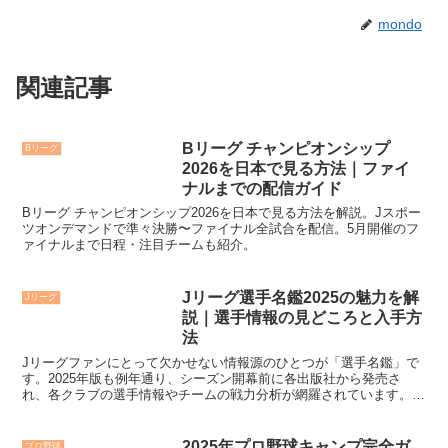
mondo
関連記事
Bリーグ チャンピオンシップ
Bリーグ
2026を日本で見る方法｜ファイ
ナルまでの配信ガイド
Bリーグ チャンピオンシップ2026を日本で見る方法を解説。Jスポー
ツオンデマンドで準々決勝〜ファイナル全試合を配信。5月開催のフ
ァイナルまで日程・注目チームも紹介。
Jリーグ選手名鑑2025の魅力を解
Jリーグ
説｜選手情報の見どころと入手方
法
Jリーグファンにとって欠かせない情報源のひとつが「選手名鑑」で
す。2025年版も例年通り、シーズン開幕前に各出版社から発売さ
れ、各クラブの選手情報やチームの戦力分析が網羅されています。本
記事では、Jリーグ選手名鑑2025の内容や購入方法、使い方などをま
とめて紹介します。
2025年プロ野球キャンプ完全ガ
プロ野球