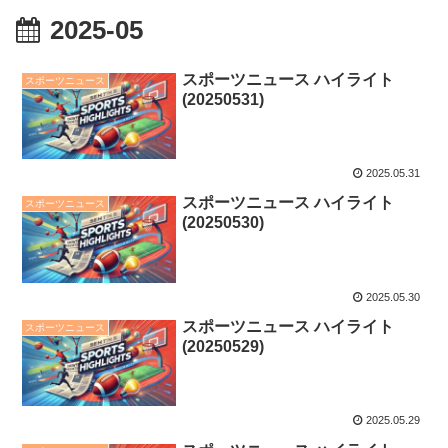
2025-05
スポーツニュース ハイライト
スポーツニュース
(20250531)
2025.05.31
スポーツニュース ハイライト
スポーツニュース
(20250530)
2025.05.30
スポーツニュース ハイライト
スポーツニュース
(20250529)
2025.05.29