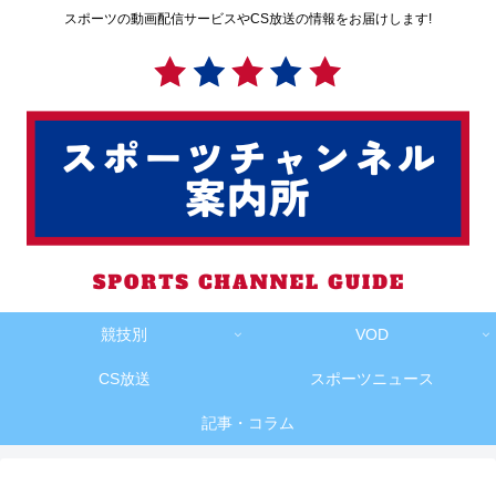
スポーツの動画配信サービスやCS放送の情報をお届けします!
競技別
VOD
CS放送
スポーツニュース
記事・コラム