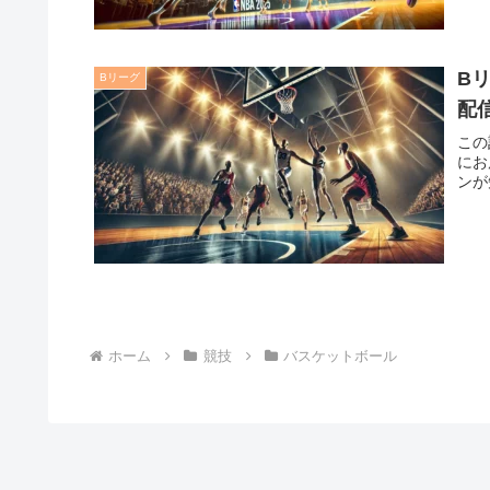
B
Bリーグ
配
この
にお
ンが
ホーム
競技
バスケットボール