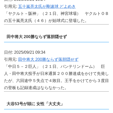
引用元:
五十嵐亮太氏が剛速球 どよめき
「ヤクルト－阪神」（２１日、神宮球場） ヤクルトＯＢ
の五十嵐亮太氏（４６）が始球式に登場した。
田中将大 200勝ならず落胆隠せず
日付: 2025/09/21 09:34
引用元:
田中将大 200勝ならず落胆隠せず
「中日５－２巨人」（２１日、バンテリンドーム） 巨
人・田中将大投手が日米通算２００勝達成をかけて先発し
たが、六回途中５失点で４敗目。王手をかけてから３度目
の登板も記録達成はならなかった。
大谷53号が頭に 女性「大丈夫」