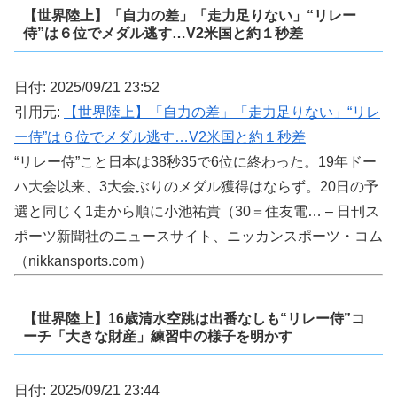
【世界陸上】「自力の差」「走力足りない」“リレー
侍”は６位でメダル逃す…V2米国と約１秒差
日付: 2025/09/21 23:52
引用元:
【世界陸上】「自力の差」「走力足りない」“リレ
ー侍”は６位でメダル逃す…V2米国と約１秒差
“リレー侍”こと日本は38秒35で6位に終わった。19年ドー
ハ大会以来、3大会ぶりのメダル獲得はならず。20日の予
選と同じく1走から順に小池祐貴（30＝住友電… – 日刊ス
ポーツ新聞社のニュースサイト、ニッカンスポーツ・コム
（nikkansports.com）
【世界陸上】16歳清水空跳は出番なしも“リレー侍”コ
ーチ「大きな財産」練習中の様子を明かす
日付: 2025/09/21 23:44