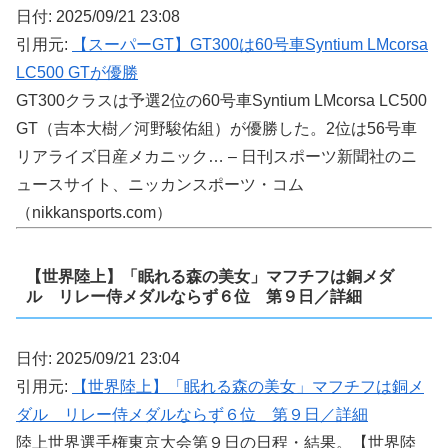
日付: 2025/09/21 23:08
引用元:
【スーパーGT】GT300は60号車Syntium LMcorsa
LC500 GTが優勝
GT300クラスは予選2位の60号車Syntium LMcorsa LC500
GT（吉本大樹／河野駿佑組）が優勝した。2位は56号車
リアライズ日産メカニック… – 日刊スポーツ新聞社のニ
ュースサイト、ニッカンスポーツ・コム
（nikkansports.com）
【世界陸上】「眠れる森の美女」マフチフは銅メダ
ル リレー侍メダルならず６位 第９日／詳細
日付: 2025/09/21 23:04
引用元:
【世界陸上】「眠れる森の美女」マフチフは銅メ
ダル リレー侍メダルならず６位 第９日／詳細
陸上世界選手権東京大会第９日の日程・結果。【世界陸