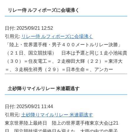
リレー侍 ルフィポーズに会場沸く
日付: 2025/09/21 12:52
引用元:
リレー侍 ルフィポーズに会場沸く
「陸上・世界選手権・男子４００メートルリレー決勝」
（２１日、国立競技場） 日本は予選と同じ１走小池祐貴
（３０）＝住友電工＝、２走柳田大輝（２２）＝東洋大
＝、３走桐生祥秀（２９）＝日本生命＝、アンカー
土砂降りマイルリレー 米連覇逃す
日付: 2025/09/21 11:44
引用元:
土砂降りマイルリレー 米連覇逃す
東京世界陸上最終日 陸上の世界選手権東京大会は21
日、国立競技場で最終日を迎えた。大雨の中での男子