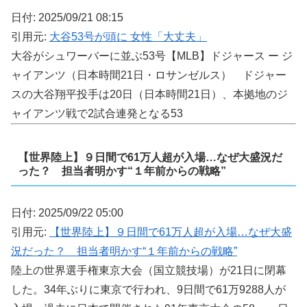
日付: 2025/09/21 08:15
引用元:
大谷53号が頭に 女性「大丈夫」
大谷がシュワーバーに並ぶ53号【MLB】ドジャース ー ジ
ャイアンツ（日本時間21日・ロサンゼルス） ドジャー
スの大谷翔平投手は20日（日本時間21日）、本拠地のジ
ャイアンツ戦で2試合連発となる53
【世界陸上】９日間で61万人超が入場…なぜ大盛況だ
った？ 担当者明かす“１年前からの戦略”
日付: 2025/09/22 05:00
引用元:
【世界陸上】９日間で61万人超が入場…なぜ大盛
況だった？ 担当者明かす“１年前からの戦略”
陸上の世界選手権東京大会（国立競技場）が21日に閉幕
した。34年ぶりに東京で行われ、9日間で61万9288人が