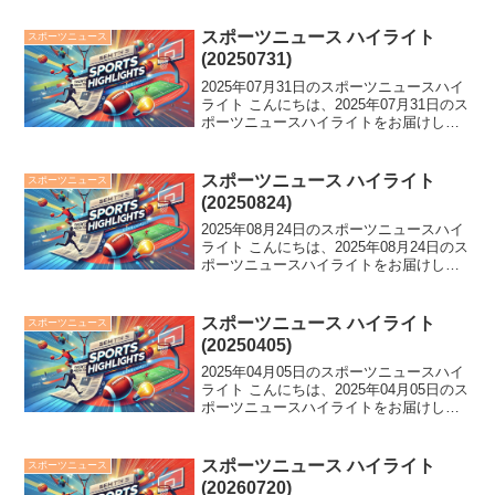
不足」。速報：勝田貴元、WRC初優勝！
日本勢34年ぶりの快挙。佐藤綾乃が引...
スポーツニュース ハイライト
スポーツニュース
(20250731)
2025年07月31日のスポーツニュースハイ
ライト こんにちは、2025年07月31日のス
ポーツニュースハイライトをお届けしま
す。 阪神タイガースがマジック39点灯、
リバプールvs.横浜FMで熱い戦い！大谷
翔平のまさかの4打席連続三振にド軍...
スポーツニュース ハイライト
スポーツニュース
(20250824)
2025年08月24日のスポーツニュースハイ
ライト こんにちは、2025年08月24日のス
ポーツニュースハイライトをお届けしま
す。 甲子園での感動の閉会式後の異例の
ウェーブや涙のエピソード、そして高野
連の異例の謝罪と発表されたU-18日本
スポーツニュース ハイライト
スポーツニュース
代...
(20250405)
2025年04月05日のスポーツニュースハイ
ライト こんにちは、2025年04月05日のス
ポーツニュースハイライトをお届けしま
す。 ソフトBが長期ぶりの最下位、青学
で箱根2連覇の太田蒼生が結婚、レスリン
グ界のエースが引退を発表。さらにF1
スポーツニュース ハイライト
スポーツニュース
日...
(20260720)