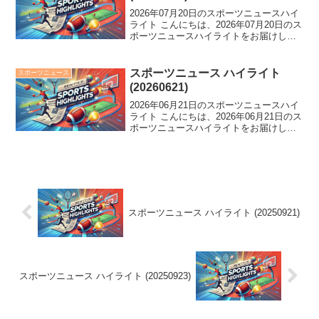
2026年07月20日のスポーツニュースハイ
ライト こんにちは、2026年07月20日のス
ポーツニュースハイライトをお届けしま
す。 速報：W杯でのスペイン対アルゼン
チン戦とは別に、競輪界にも悲報。伏見
俊昭氏がレース事故で訃報。さらに、広
スポーツニュース ハイライト
スポーツニュース
島・...
(20260621)
2026年06月21日のスポーツニュースハイ
ライト こんにちは、2026年06月21日のス
ポーツニュースハイライトをお届けしま
す。 大谷翔平に第2子誕生、著名人祝福
の中、新庄氏はサイン伝達を強調。バレ
ー日本女子が初黒星、VNLでのまさかの
敗...
スポーツニュース ハイライト (20250921)
スポーツニュース ハイライト (20250923)