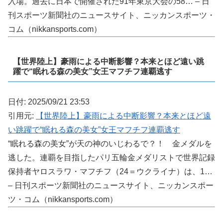
入場。過去に日本で開催された91年東京大会の58… – 日
刊スポーツ新聞社のニュースサイト、ニッカンスポーツ・
コム（nikkansports.com）
【世界陸上】豪雨による中断影響？本来とほど遠い跳
躍で“眠れる森の美女”女王マフチフ連覇逃す
日付: 2025/09/21 23:53
引用元:
【世界陸上】豪雨による中断影響？本来とほど遠
い跳躍で“眠れる森の美女”女王マフチフ連覇逃す
“眠れる森の美女”が天の神のいじわるで？！ 金メダルを
逃した。連覇を目指したパリ五輪金メダリストで世界記録
保持者ヤロスラワ・マフチフ（24＝ウクライナ）は、1…
– 日刊スポーツ新聞社のニュースサイト、ニッカンスポー
ツ・コム（nikkansports.com）