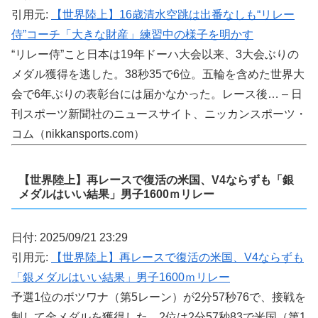
引用元:
【世界陸上】16歳清水空跳は出番なしも“リレー
侍”コーチ「大きな財産」練習中の様子を明かす
“リレー侍”こと日本は19年ドーハ大会以来、3大会ぶりの
メダル獲得を逃した。38秒35で6位。五輪を含めた世界大
会で6年ぶりの表彰台には届かなかった。レース後… – 日
刊スポーツ新聞社のニュースサイト、ニッカンスポーツ・
コム（nikkansports.com）
【世界陸上】再レースで復活の米国、V4ならずも「銀
メダルはいい結果」男子1600ｍリレー
日付: 2025/09/21 23:29
引用元:
【世界陸上】再レースで復活の米国、V4ならずも
「銀メダルはいい結果」男子1600ｍリレー
予選1位のボツワナ（第5レーン）が2分57秒76で、接戦を
制して金メダルを獲得した。2位は2分57秒83で米国（第1