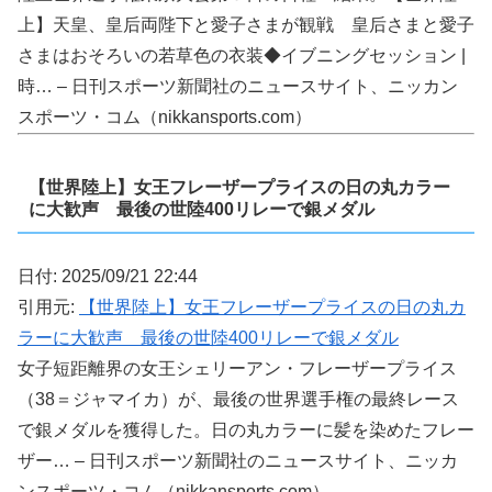
上】天皇、皇后両陛下と愛子さまが観戦 皇后さまと愛子
さまはおそろいの若草色の衣装◆イブニングセッション |
時… – 日刊スポーツ新聞社のニュースサイト、ニッカン
スポーツ・コム（nikkansports.com）
【世界陸上】女王フレーザープライスの日の丸カラー
に大歓声 最後の世陸400リレーで銀メダル
日付: 2025/09/21 22:44
引用元:
【世界陸上】女王フレーザープライスの日の丸カ
ラーに大歓声 最後の世陸400リレーで銀メダル
女子短距離界の女王シェリーアン・フレーザープライス
（38＝ジャマイカ）が、最後の世界選手権の最終レース
で銀メダルを獲得した。日の丸カラーに髪を染めたフレー
ザー… – 日刊スポーツ新聞社のニュースサイト、ニッカ
ンスポーツ・コム（nikkansports.com）