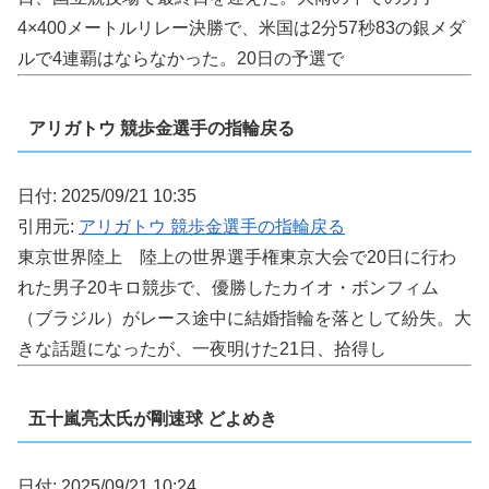
4×400メートルリレー決勝で、米国は2分57秒83の銀メダ
ルで4連覇はならなかった。20日の予選で
アリガトウ 競歩金選手の指輪戻る
日付: 2025/09/21 10:35
引用元:
アリガトウ 競歩金選手の指輪戻る
東京世界陸上 陸上の世界選手権東京大会で20日に行わ
れた男子20キロ競歩で、優勝したカイオ・ボンフィム
（ブラジル）がレース途中に結婚指輪を落として紛失。大
きな話題になったが、一夜明けた21日、拾得し
五十嵐亮太氏が剛速球 どよめき
日付: 2025/09/21 10:24