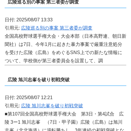
広陵巡る別の事案 第三者委が調査
日付: 2025/08/07 13:33
引用元:
広陵巡る別の事案 第三者委が調査
全国高校野球選手権大会・大会本部（日本高野連、朝日新
聞社）は7日、今年1月に起きた暴力事案で厳重注意処分
を受けた広陵（広島）をめぐるSNS上での新たな情報に
ついて、学校側が第三者委員会を設置して、調
広陵 旭川志峯を破り初戦突破
日付: 2025/08/07 12:21
引用元:
広陵 旭川志峯を破り初戦突破
■第107回全国高校野球選手権大会 第3日・第4試合 広
陵 3ー1 旭川志峯 （7日・甲子園）広陵（広島）は旭川
志峯（北北海道）に逆転勝ちし、3年連続の初戦突破とな