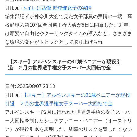
引用元:
トイレは我慢 野球部女子の実情
編集部記者が神奈川大会で見た女子部員の実情の一端 高
校野球の第107回全国選手権大会が5日に開幕した。近年
は頭髪の自由化やクーリングタイムの導入など、さまざま
な環境の変化がトピックとして取り上げられ
【スキー】アルペンスキーの31歳ベニアーが現役引
退 ２月の世界選手権女子スーパー大回転で金
日付: 2025/08/07 23:13
引用元:
【スキー】アルペンスキーの31歳ベニアーが現役
引退 ２月の世界選手権女子スーパー大回転で金
アルペンスキーで2月に行われた世界選手権の女子スーパ
ー大回転を制したシュテファニー・ベニアー（オーストリ
ア）が現役引退を表明した。故障のリスクを冒したくない