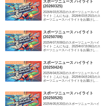
に勝利し、「最高のチーム」と喜びを
スポーツニュース ハイライト
スポーツニュース
語...
(20260325)
2026年03月25日のスポーツニュースハイ
ライト こんにちは、2026年03月25日のス
ポーツニュースハイライトをお届けしま
す。 G開幕でのライデル不在、柔道の出
口クリスタ引退会見の涙、セリーグ優勝
予想は阪神一色。菰田の欠場決定、朗希
スポーツニュース ハイライト
スポーツニュース
の苦...
(20250709)
2025年07月09日のスポーツニュースハイ
ライト こんにちは、2025年07月09日のス
ポーツニュースハイライトをお届けしま
す。 阪神が9連勝を達成、DeNAが元中
日・ビシエドを獲得へ。森保Jの活躍やバ
ドミントンペア解消のニュースも
スポーツニュース ハイライト
スポーツニュース
続々。...
(20250424)
2025年04月24日のスポーツニュースハイ
ライト こんにちは、2025年04月24日のス
ポーツニュースハイライトをお届けしま
す。 フィギュアスケート界に熱い注目が
集まる中、JOC杯での活躍や五輪への意
気込みが話題となっています。一方、ス
スポーツニュース ハイライト
スポーツニュース
ピ...
(20250520)
2025年05月20日のスポーツニュースハイ