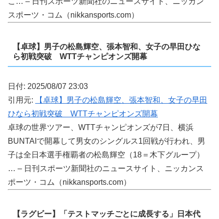
こ… – 日刊スポーツ新聞社のニュースサイト、ニッカン
スポーツ・コム（nikkansports.com）
【卓球】男子の松島輝空、張本智和、女子の早田ひな
ら初戦突破 WTTチャンピオンズ開幕
日付: 2025/08/07 23:03
引用元:
【卓球】男子の松島輝空、張本智和、女子の早田
ひなら初戦突破 WTTチャンピオンズ開幕
卓球の世界ツアー、WTTチャンピオンズが7日、横浜
BUNTAIで開幕して男女のシングルス1回戦が行われ、男
子は全日本選手権覇者の松島輝空（18＝木下グループ）
… – 日刊スポーツ新聞社のニュースサイト、ニッカンス
ポーツ・コム（nikkansports.com）
【ラグビー】「テストマッチごとに成長する」日本代