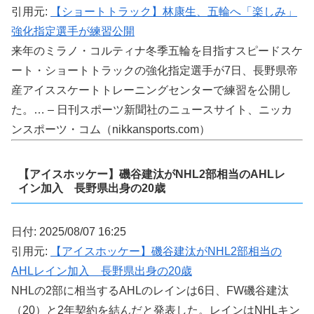
引用元:
【ショートトラック】林康生、五輪へ「楽しみ」
強化指定選手が練習公開
来年のミラノ・コルティナ冬季五輪を目指すスピードスケ
ート・ショートトラックの強化指定選手が7日、長野県帝
産アイススケートトレーニングセンターで練習を公開し
た。… – 日刊スポーツ新聞社のニュースサイト、ニッカ
ンスポーツ・コム（nikkansports.com）
【アイスホッケー】磯谷建汰がNHL2部相当のAHLレ
イン加入 長野県出身の20歳
日付: 2025/08/07 16:25
引用元:
【アイスホッケー】磯谷建汰がNHL2部相当の
AHLレイン加入 長野県出身の20歳
NHLの2部に相当するAHLのレインは6日、FW磯谷建汰
（20）と2年契約を結んだと発表した。レインはNHLキン