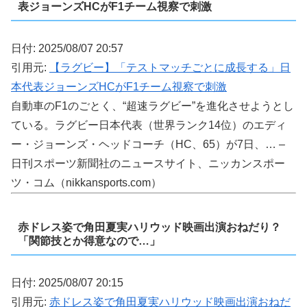
表ジョーンズHCがF1チーム視察で刺激
日付: 2025/08/07 20:57
引用元:
【ラグビー】「テストマッチごとに成長する」日
本代表ジョーンズHCがF1チーム視察で刺激
自動車のF1のごとく、“超速ラグビー”を進化させようとし
ている。ラグビー日本代表（世界ランク14位）のエディ
ー・ジョーンズ・ヘッドコーチ（HC、65）が7日、… –
日刊スポーツ新聞社のニュースサイト、ニッカンスポー
ツ・コム（nikkansports.com）
赤ドレス姿で角田夏実ハリウッド映画出演おねだり？
「関節技とか得意なので…」
日付: 2025/08/07 20:15
引用元:
赤ドレス姿で角田夏実ハリウッド映画出演おねだ