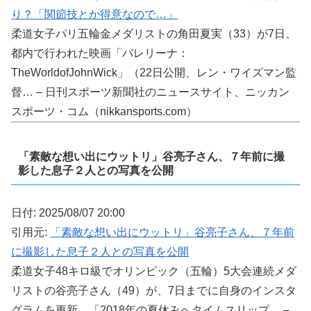
り？「関節技とか得意なので…」
柔道女子パリ五輪金メダリストの角田夏実（33）が7日、
都内で行われた映画「バレリーナ：
TheWorldofJohnWick」（22日公開、レン・ワイズマン監
督… – 日刊スポーツ新聞社のニュースサイト、ニッカン
スポーツ・コム（nikkansports.com）
「素敵な想い出にウットリ」谷亮子さん、７年前に撮
影した息子２人との写真を公開
日付: 2025/08/07 20:00
引用元:
「素敵な想い出にウットリ」谷亮子さん、７年前
に撮影した息子２人との写真を公開
柔道女子48キロ級でオリンピック（五輪）5大会連続メダ
リストの谷亮子さん（49）が、7日までに自身のインスタ
グラムを更新。「2018年の夏休みへタイムスリップ… –