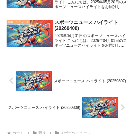
ライト こんにちは、2025年05月20日のス
ポーツニュースハイライトをお届けしま
す。 NPB公取委の警告、新体操の指導問
題、ネットカジノの謹慎など、今日のス
ポーツ界は波乱の一日。東京六大学では
スポーツニュース ハイライト
スポーツニュース
ノ...
(20260408)
2026年04月01日のスポーツニュースハイ
ライト こんにちは、2026年04月01日のス
ポーツニュースハイライトをお届けしま
す。 中日が逆転負けで8年ぶり開幕4連
敗、日ハム・細野晴希がノーノー達成、
吉田知那美がロコ退団。スポーツ界に
様々な...
スポーツニュース ハイライト (20250807)
スポーツニュース ハイライト (20250809)
ホーム
競技
スポーツニュース