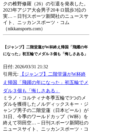
クの椎野修羅（26）の引退を発表した。
2023年アジア大会男子20キロ競歩3位の
実… – 日刊スポーツ新聞社のニュースサ
イト、ニッカンスポーツ・コム
（nikkansports.com）
【ジャンプ】二階堂蓮がW杯終え帰国「飛躍の年
になった」初五輪でメダル３個も「悔しさある」
日付: 2026/03/31 21:32
引用元:
【ジャンプ】二階堂蓮がW杯終
え帰国「飛躍の年になった」初五輪でメ
ダル３個も「悔しさある」
ミラノ・コルティナ冬季五輪で3つのメ
ダルを獲得したノルディックスキー・ジ
ャンプ男子の二階堂蓮（日本ビール）が
31日、今季のワールドカップ（W杯）を
終えて羽田空… – 日刊スポーツ新聞社の
ニュースサイト、ニッカンスポーツ・コ