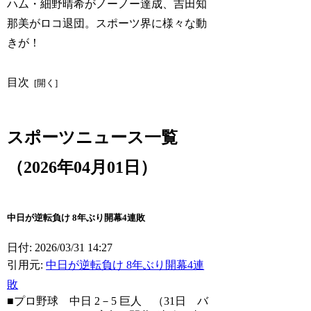
ハム・細野晴希がノーノー達成、吉田知
那美がロコ退団。スポーツ界に様々な動
きが！
目次
スポーツニュース一覧
（2026年04月01日）
中日が逆転負け 8年ぶり開幕4連敗
日付: 2026/03/31 14:27
引用元:
中日が逆転負け 8年ぶり開幕4連
敗
■プロ野球 中日 2－5 巨人 （31日 バ