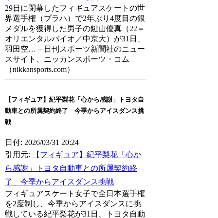
29日に閉幕したフィギュアスケートの世
界選手権（プラハ）で2年ぶり4度目の銀
メダルを獲得した男子の鍵山優真（22＝
オリエンタルバイオ／中京大）が31日、
羽田空… – 日刊スポーツ新聞社のニュー
スサイト、ニッカンスポーツ・コム
（nikkansports.com）
【フィギュア】紀平梨花「心から感謝」トヨタ自
動車との所属契約終了 今季からアイスダンス挑
戦
日付: 2026/03/31 20:24
引用元:
【フィギュア】紀平梨花「心か
ら感謝」トヨタ自動車との所属契約終
了 今季からアイスダンス挑戦
フィギュアスケート女子で全日本選手権
を2度制し、今季からアイスダンスに挑
戦している紀平梨花が31日、トヨタ自動