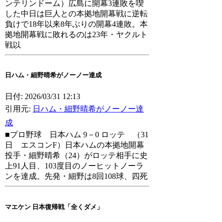
ンテリンドーム）広島に開幕3連敗を喫
した中日は巨人との本拠地開幕戦に逆転
負けで18年以来8年ぶりの開幕4連敗。本
拠地開幕戦に敗れるのは23年・ヤクルト
戦以
日ハム・細野晴希がノーノー達成
日付: 2026/03/31 12:13
引用元:
日ハム・細野晴希がノーノー達
成
■プロ野球 日本ハム 9－0 ロッテ （31
日 エスコンF）日本ハムの本拠地開幕
投手・細野晴希（24）がロッテ相手に史
上91人目、103度目のノーヒットノーラ
ンを達成。先発・細野は8回108球、四死
マエケン 日本復帰戦「全くダメ」