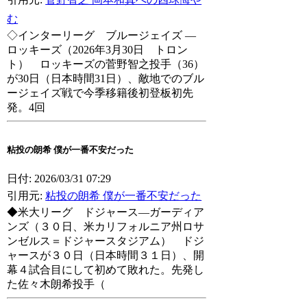
む
◇インターリーグ ブルージェイズ ―
ロッキーズ（2026年3月30日 トロン
ト） ロッキーズの菅野智之投手（36）
が30日（日本時間31日）、敵地でのブル
ージェイズ戦で今季移籍後初登板初先
発。4回
粘投の朗希 僕が一番不安だった
日付: 2026/03/31 07:29
引用元:
粘投の朗希 僕が一番不安だった
◆米大リーグ ドジャース―ガーディア
ンズ（３０日、米カリフォルニア州ロサ
ンゼルス＝ドジャースタジアム） ドジ
ャースが３０日（日本時間３１日）、開
幕４試合目にして初めて敗れた。先発し
た佐々木朗希投手（