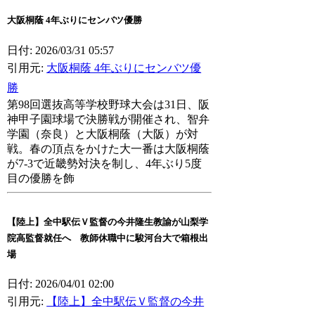
大阪桐蔭 4年ぶりにセンバツ優勝
日付: 2026/03/31 05:57
引用元:
大阪桐蔭 4年ぶりにセンバツ優
勝
第98回選抜高等学校野球大会は31日、阪
神甲子園球場で決勝戦が開催され、智弁
学園（奈良）と大阪桐蔭（大阪）が対
戦。春の頂点をかけた大一番は大阪桐蔭
が7-3で近畿勢対決を制し、4年ぶり5度
目の優勝を飾
【陸上】全中駅伝Ｖ監督の今井隆生教諭が山梨学
院高監督就任へ 教師休職中に駿河台大で箱根出
場
日付: 2026/04/01 02:00
引用元:
【陸上】全中駅伝Ｖ監督の今井