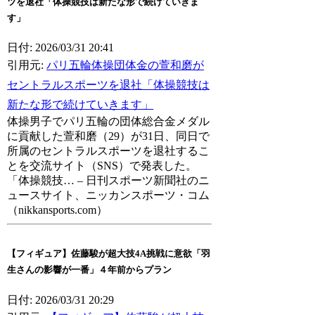
ツを退社「体操競技は新たな形で続けていきま
す」
日付: 2026/03/31 20:41
引用元:
パリ五輪体操団体金の萱和磨が
セントラルスポーツを退社「体操競技は
新たな形で続けていきます」
体操男子でパリ五輪の団体総合金メダル
に貢献した萱和磨（29）が31日、同日で
所属のセントラルスポーツを退社するこ
とを交流サイト（SNS）で発表した。
「体操競技… – 日刊スポーツ新聞社のニ
ュースサイト、ニッカンスポーツ・コム
（nikkansports.com）
【フィギュア】佐藤駿が超大技4A挑戦に意欲「羽
生さんの影響が一番」４年前からプラン
日付: 2026/03/31 20:29