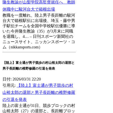
隆生教諭が山梨学院高監督就任へ 教師
休職中に駿河台大で箱根出場
教職を一度離れ、陸上男子長距離の駿河
台大で箱根駅伝に出場後、埼玉・藤中男
子駅伝チームを全国中学校駅伝優勝に導
いた今井隆生教諭（35）が3月末に同職
を退職し、4… – 日刊スポーツ新聞社の
ニュースサイト、ニッカンスポーツ・コ
ム（nikkansports.com）
【陸上】富士通が男子競歩の村山裕太郎の退部と
男子長距離の椎野修羅の引退を発表
日付: 2026/03/31 22:20
引用元:
【陸上】富士通が男子競歩の村
山裕太郎の退部と男子長距離の椎野修羅
の引退を発表
陸上の富士通が31日、競歩ブロックの村
山裕太郎（27）の退部と、長距離ブロッ