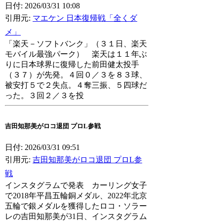
日付: 2026/03/31 10:08
引用元:
マエケン 日本復帰戦「全くダ
メ」
「楽天－ソフトバンク」（３１日、楽天
モバイル最強パーク） 楽天は１１年ぶ
りに日本球界に復帰した前田健太投手
（３７）が先発。４回０／３を８３球、
被安打５で２失点。４奪三振、５四球だ
った。３回２／３を投
吉田知那美がロコ退団 プロL参戦
日付: 2026/03/31 09:51
引用元:
吉田知那美がロコ退団 プロL参
戦
インスタグラムで発表 カーリング女子
で2018年平昌五輪銅メダル、2022年北京
五輪で銀メダルを獲得したロコ・ソラー
レの吉田知那美が31日、インスタグラム