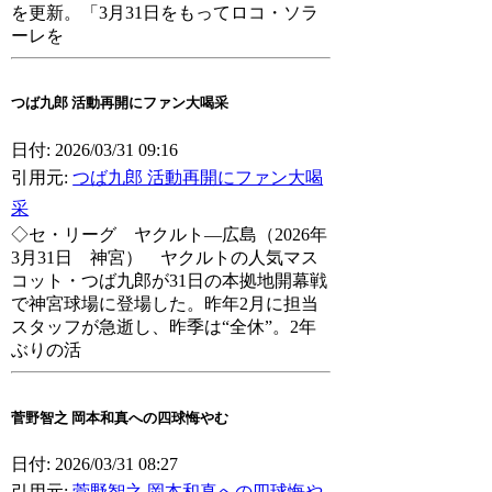
を更新。「3月31日をもってロコ・ソラ
ーレを
つば九郎 活動再開にファン大喝采
日付: 2026/03/31 09:16
引用元:
つば九郎 活動再開にファン大喝
采
◇セ・リーグ ヤクルト―広島（2026年
3月31日 神宮） ヤクルトの人気マス
コット・つば九郎が31日の本拠地開幕戦
で神宮球場に登場した。昨年2月に担当
スタッフが急逝し、昨季は“全休”。2年
ぶりの活
菅野智之 岡本和真への四球悔やむ
日付: 2026/03/31 08:27
引用元:
菅野智之 岡本和真への四球悔や