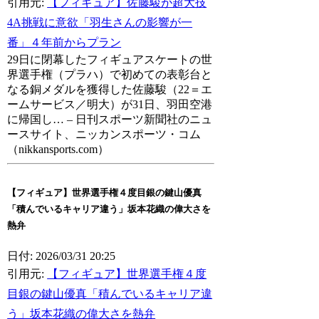
引用元:
【フィギュア】佐藤駿が超大技
4A挑戦に意欲「羽生さんの影響が一
番」４年前からプラン
29日に閉幕したフィギュアスケートの世
界選手権（プラハ）で初めての表彰台と
なる銅メダルを獲得した佐藤駿（22＝エ
ームサービス／明大）が31日、羽田空港
に帰国し… – 日刊スポーツ新聞社のニュ
ースサイト、ニッカンスポーツ・コム
（nikkansports.com）
【フィギュア】世界選手権４度目銀の鍵山優真
「積んでいるキャリア違う」坂本花織の偉大さを
熱弁
日付: 2026/03/31 20:25
引用元:
【フィギュア】世界選手権４度
目銀の鍵山優真「積んでいるキャリア違
う」坂本花織の偉大さを熱弁