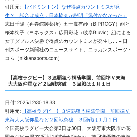
引用元:
【バドミントン】なぜ得点カウントミスが発
生？ 試合は成立…日本協会が説明「気付かなかった」
志田千陽（再春館製薬所）五十嵐有紗（BIPROGY）組と
桜本絢子（ヨネックス）広田彩花（岐阜Bluvic）組による
女子ダブルス決勝で得点のカウントミスが発生し… – 日
刊スポーツ新聞社のニュースサイト、ニッカンスポーツ・
コム（nikkansports.com）
【高校ラグビー】３連覇狙う桐蔭学園、前回準Ｖ東海
大大阪仰星など２回戦突破 ３回戦は１月１日
日付: 2025/12/30 18:33
引用元:
【高校ラグビー】３連覇狙う桐蔭学園、前回準Ｖ
東海大大阪仰星など２回戦突破 ３回戦は１月１日
全国高校ラグビー大会第3日は30日、大阪府東大阪市の花
園ラグビー場で2回戦16試合が行われ、前回準優勝の東海