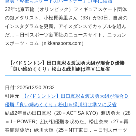
発表「今後もスケートのパートナー」17年に結婚
22年北京五輪（オリンピック）フィギュアスケート団体
の銀メダリスト、小松原美里さん（33）が30日、自身の
インスタグラムを更新。アイスダンスでカップルを組ん
だ… – 日刊スポーツ新聞社のニュースサイト、ニッカン
スポーツ・コム（nikkansports.com）
【バドミントン】田口真彩＆渡辺勇大組が混合Ｄ優勝
「良い締めくくり」松山＆緑川組は準Ｖに反省
日付: 2025/12/30 20:32
引用元:
【バドミントン】田口真彩＆渡辺勇大組が混合Ｄ
優勝「良い締めくくり」松山＆緑川組は準Ｖに反省
結成2年目の田口真彩（20＝ACT SAIKYO）渡辺勇大（28
＝J－POWER）組が初優勝を収めた。松山奈未（27＝再
春館製薬所）緑川大輝（25＝NTT東日… – 日刊スポーツ