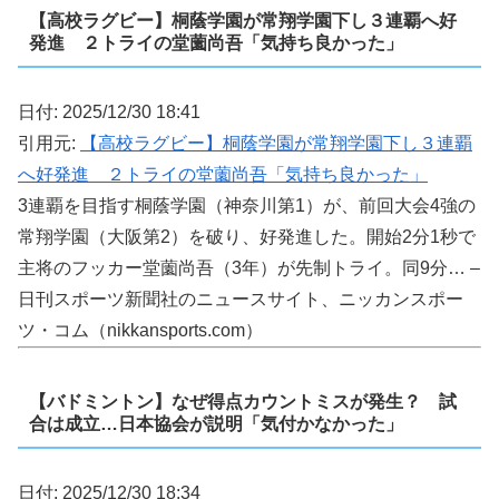
【高校ラグビー】桐蔭学園が常翔学園下し３連覇へ好
発進 ２トライの堂薗尚吾「気持ち良かった」
日付: 2025/12/30 18:41
引用元:
【高校ラグビー】桐蔭学園が常翔学園下し３連覇
へ好発進 ２トライの堂薗尚吾「気持ち良かった」
3連覇を目指す桐蔭学園（神奈川第1）が、前回大会4強の
常翔学園（大阪第2）を破り、好発進した。開始2分1秒で
主将のフッカー堂薗尚吾（3年）が先制トライ。同9分… –
日刊スポーツ新聞社のニュースサイト、ニッカンスポー
ツ・コム（nikkansports.com）
【バドミントン】なぜ得点カウントミスが発生？ 試
合は成立…日本協会が説明「気付かなかった」
日付: 2025/12/30 18:34