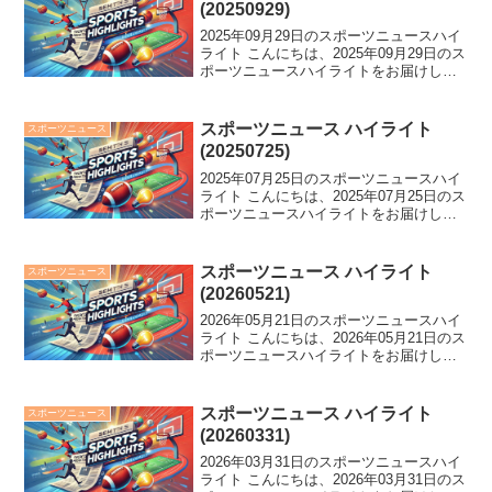
(20250929)
2025年09月29日のスポーツニュースハイ
ライト こんにちは、2025年09月29日のス
ポーツニュースハイライトをお届けしま
す。 DeNA藤浪が四死球&暴投で大荒れ、
虎及川がNPB新18戦連続ホールド、そし
て楽天・早川隆久が左肩手術―本日...
スポーツニュース ハイライト
スポーツニュース
(20250725)
2025年07月25日のスポーツニュースハイ
ライト こんにちは、2025年07月25日のス
ポーツニュースハイライトをお届けしま
す。 清宮幸がHRダービーで大活躍、
DeNA牧が逆転優勝も注目！さらに、バル
サ来日の可能性やJ1神戸の準備状況も
スポーツニュース ハイライト
スポーツニュース
気...
(20260521)
2026年05月21日のスポーツニュースハイ
ライト こんにちは、2026年05月21日のス
ポーツニュースハイライトをお届けしま
す。 元中日・石川翔が脊髄梗塞を発症、
中日監督会見拒否の中、阪神が0-7からの
逆転サヨナラ勝ち！さらに、萩原清調
スポーツニュース ハイライト
スポーツニュース
教...
(20260331)
2026年03月31日のスポーツニュースハイ
ライト こんにちは、2026年03月31日のス