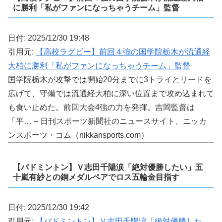
に勝利「私がファンになっちゃうチーム」監督
日付: 2025/12/30 19:48
引用元:
【高校ラグビー】前回４強の国学院栃木が流通経
大柏に勝利「私がファンになっちゃうチーム」監督
国学院栃木が攻撃では開始20分までに3トライとリードを
広げて、守備では流通経大柏に深い位置まで攻め込まれて
も食い止めた。前回大会4強の力を発揮。吉岡監督は
「平… – 日刊スポーツ新聞社のニュースサイト、ニッカ
ンスポーツ・コム（nikkansports.com）
【バドミントン】Ｖ志田千陽涙「絶対優勝したい」五
十嵐有紗との銅メダルペアでロス五輪金目指す
日付: 2025/12/30 19:42
引用元:
【バドミントン】Ｖ志田千陽涙「絶対優勝した