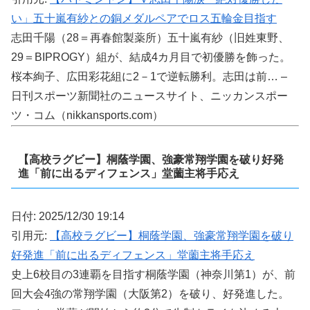
い」五十嵐有紗との銅メダルペアでロス五輪金目指す
志田千陽（28＝再春館製薬所）五十嵐有紗（旧姓東野、
29＝BIPROGY）組が、結成4カ月目で初優勝を飾った。
桜本絢子、広田彩花組に2－1で逆転勝利。志田は前… –
日刊スポーツ新聞社のニュースサイト、ニッカンスポー
ツ・コム（nikkansports.com）
【高校ラグビー】桐蔭学園、強豪常翔学園を破り好発
進「前に出るディフェンス」堂薗主将手応え
日付: 2025/12/30 19:14
引用元:
【高校ラグビー】桐蔭学園、強豪常翔学園を破り
好発進「前に出るディフェンス」堂薗主将手応え
史上6校目の3連覇を目指す桐蔭学園（神奈川第1）が、前
回大会4強の常翔学園（大阪第2）を破り、好発進した。