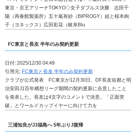
東京・京王アリーナTOKYO◇女子ダブルス決勝 志田千
陽（再春館製薬所）五十嵐有紗（BIPROGY）組と桜本絢
子（ヨネックス）広田彩花（岐阜Blu
FC東京と長友 半年のみ契約更新
日付: 2025/12/30 04:49
引用元:
FC東京と長友 半年のみ契約更新
クラブが公式発表 FC東京が12月30日、DF長友佑都と明
治安田J1百年構想リーグ期間の契約更新に合意したこと
を発表した。長友は4文字のコメントで決意。「正面突
破」とワールドカップイヤーに向けて力を
三浦知良がJ3福島へ 5年ぶりJ復帰