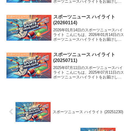
ポーツニュースハイライトをお届けしま
す。 大谷翔平の不振や三笘監督への警
戒、そして京大医学部生のラグビーU23
代表入りなど、今日のスポーツ界は話題
スポーツニュース ハイライト
スポーツニュース
満載...
(20260114)
2026年01月14日のスポーツニュースハイ
ライト こんにちは、2026年01月14日のス
ポーツニュースハイライトをお届けしま
す。 日本連盟の失態でミラノ五輪が消
滅？涙する選手たちの苦悩や怒り、そし
て未来への希望を綴った投稿が話題に。
スポーツニュース ハイライト
スポーツニュース
スポー...
(20250711)
2025年07月11日のスポーツニュースハイ
ライト こんにちは、2025年07月11日のス
ポーツニュースハイライトをお届けしま
す。 阪神が破竹の11連勝で前半戦首位浮
上！さらに、川崎競馬で珍事、JOC専務
理事に太田雄貴氏就任など盛りだくさ
ん...
スポーツニュース ハイライト (20251230)