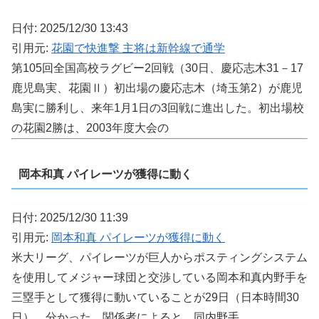
日付: 2025/12/30 13:43
引用元:
花園で快進撃 主将は新幹線で通学
第105回全国高校ラグビー2回戦（30日、慶応志木31－17
鹿児島実、花園Ⅱ）初出場の慶応志木（埼玉第2）が鹿児
島実に勝利し、来年1月1日の3回戦に進出した。初出場校
の花園2勝は、2003年度大会の
岡本和真 パイレーツが獲得に動く
日付: 2025/12/30 11:39
引用元:
岡本和真 パイレーツが獲得に動く
米大リーグ、パイレーツが巨人からポスティングシステム
を使用してメジャー球団と交渉している岡本和真内野手を
三塁手として獲得に動いていることが29日（日本時間30
日）、分かった。関係者によると、同内野手