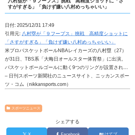
八村塁が「９フープス」挑戦 高精度ショットに「さ
すがすぎる」「負けず嫌い八村めっちゃいい」
日付: 2025/12/31 17:49
引用元:
八村塁が「９フープス」挑戦 高精度ショットに
「さすがすぎる」「負けず嫌い八村めっちゃいい」
米プロバスケットボールNBAレイカーズの八村塁（27）
が31日、TBS系「大晦日オールスター体育祭」に出演。
バスケットボールゴールに動く9つのリングが設置され…
– 日刊スポーツ新聞社のニュースサイト、ニッカンスポー
ツ・コム（nikkansports.com）
スポーツニュース
シェアする
X
Facebook
はてブ