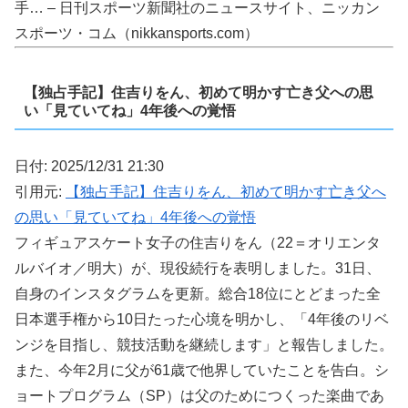
手… – 日刊スポーツ新聞社のニュースサイト、ニッカン
スポーツ・コム（nikkansports.com）
【独占手記】住吉りをん、初めて明かす亡き父への思
い「見ていてね」4年後への覚悟
日付: 2025/12/31 21:30
引用元:
【独占手記】住吉りをん、初めて明かす亡き父へ
の思い「見ていてね」4年後への覚悟
フィギュアスケート女子の住吉りをん（22＝オリエンタ
ルバイオ／明大）が、現役続行を表明しました。31日、
自身のインスタグラムを更新。総合18位にとどまった全
日本選手権から10日たった心境を明かし、「4年後のリベ
ンジを目指し、競技活動を継続します」と報告しました。
また、今年2月に父が61歳で他界していたことを告白。シ
ョートプログラム（SP）は父のためにつくった楽曲であ