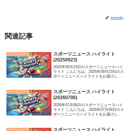
mondo
関連記事
スポーツニュース ハイライト
スポーツニュース
(20250923)
2025年09月23日のスポーツニュースハイ
ライト こんにちは、2025年09月23日のス
ポーツニュースハイライトをお届けしま
す。 重岡優大選手が結婚し、阪神・才木
投手がライナー直撃で降板。阪神・佐藤
輝選手が39号弾を放つ一方、SB柳田選
スポーツニュース ハイライト
スポーツニュース
手...
(20260706)
2026年07月06日のスポーツニュースハイ
ライト こんにちは、2026年07月06日のス
ポーツニュースハイライトをお届けしま
す。 中日ベンチ内のつり革提供、根尾昂
2軍で炎上、神宮で花火再び！野球部はコ
ールド勝ち。エムバペ握手スルー、
スポーツニュース ハイライト
スポーツニュース