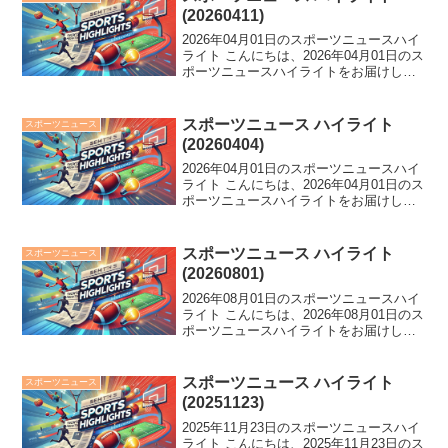
MLB...
(20260411)
2026年04月01日のスポーツニュースハイ
ライト こんにちは、2026年04月01日のス
ポーツニュースハイライトをお届けしま
す。 中日が逆転負けで8年ぶり開幕4連
敗、日ハム・細野晴希がノーノー達成、
吉田知那美がロコ退団。スポーツ界に
スポーツニュース ハイライト
スポーツニュース
様々な...
(20260404)
2026年04月01日のスポーツニュースハイ
ライト こんにちは、2026年04月01日のス
ポーツニュースハイライトをお届けしま
す。 中日が逆転負けで8年ぶり開幕4連
敗、日ハム・細野晴希がノーノー達成、
吉田知那美がロコ退団。スポーツ界に
スポーツニュース ハイライト
スポーツニュース
様々な...
(20260801)
2026年08月01日のスポーツニュースハイ
ライト こんにちは、2026年08月01日のス
ポーツニュースハイライトをお届けしま
す。 バドミントン界に衝撃！バド志田・
五十嵐がペア解消。一方、陸上界では留
学先での活躍が期待されるドルーリー朱
スポーツニュース ハイライト
スポーツニュース
瑛里...
(20251123)
2025年11月23日のスポーツニュースハイ
ライト こんにちは、2025年11月23日のス