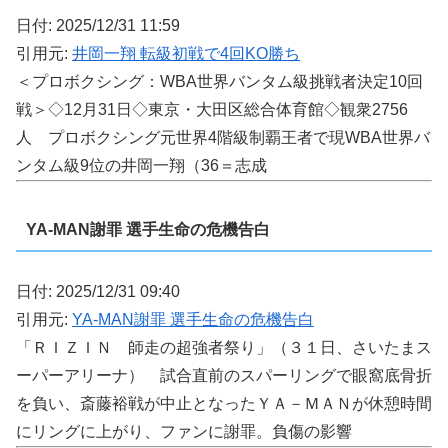
日付: 2025/12/31 11:59
引用元:
井岡一翔 転級初戦で4回KO勝ち
＜プロボクシング：WBA世界バンタム級挑戦者決定10回
戦＞◇12月31日◇東京・大田区総合体育館◇観衆2756
人 プロボクシング元世界4階級制覇王者で現WBA世界バ
ンタム級9位の井岡一翔（36＝志成
YA-MAN謝罪 選手生命の危機告白
日付: 2025/12/31 09:40
引用元:
YA-MAN謝罪 選手生命の危機告白
「ＲＩＺＩＮ 師走の超強者祭り」（３１日、さいたまス
ーパーアリーナ） 試合直前のスパーリングで眼窩底骨折
を負い、斎藤裕戦が中止となったＹＡ－ＭＡＮが休憩時間
にリングに上がり、ファンに謝罪。負傷の影響