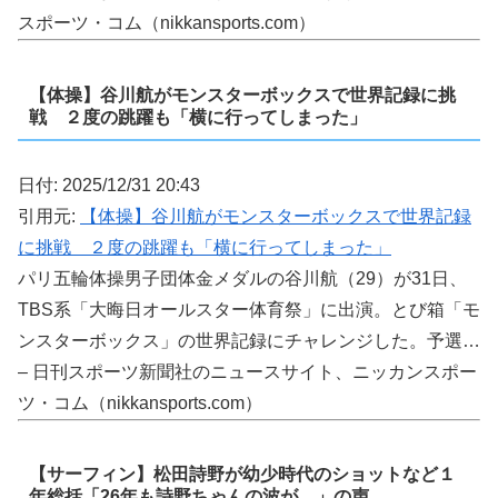
スポーツ・コム（nikkansports.com）
【体操】谷川航がモンスターボックスで世界記録に挑
戦 ２度の跳躍も「横に行ってしまった」
日付: 2025/12/31 20:43
引用元:
【体操】谷川航がモンスターボックスで世界記録
に挑戦 ２度の跳躍も「横に行ってしまった」
パリ五輪体操男子団体金メダルの谷川航（29）が31日、
TBS系「大晦日オールスター体育祭」に出演。とび箱「モ
ンスターボックス」の世界記録にチャレンジした。予選…
– 日刊スポーツ新聞社のニュースサイト、ニッカンスポー
ツ・コム（nikkansports.com）
【サーフィン】松田詩野が幼少時代のショットなど１
年総括「26年も詩野ちゃんの波が…」の声