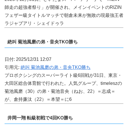
師走の超強者祭り」が開催され、メインイベントのRIZIN
フェザー級タイトルマッチで朝倉未来が無敗の現最強王者
ラジャブアリ・シェイドゥラ
絶叫 菊池風磨の弟・音央TKO勝ち
日付: 2025/12/31 12:07
引用元:
絶叫 菊池風磨の弟・音央TKO勝ち
プロボクシングのスーパーライト級6回戦が31日、東京・
大田区総合体育館で行われた。人気グループ、timeleszの
菊池風磨（30）の弟・菊池音央（ねお、22）＝志成＝
が、倉持廉汰（22）＝本望＝に6
井岡一翔 転級初戦で4回KO勝ち