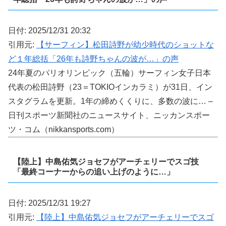
日付: 2025/12/31 20:32
引用元:
【サーフィン】松田詩野が幼少時代のショットな
ど１年総括「26年も詩野ちゃんの波が…」の声
24年夏のパリオリンピック（五輪）サーフィン女子日本
代表の松田詩野（23＝TOKIOインカラミ）が31日、イン
スタグラムを更新。1年の締めくくりに、多数の波に… –
日刊スポーツ新聞社のニュースサイト、ニッカンスポー
ツ・コム（nikkansports.com）
【陸上】中島佑気ジョセフがアーチェリーでスゴ技
「最終コーナーからの追い上げのように…」
日付: 2025/12/31 19:27
引用元:
【陸上】中島佑気ジョセフがアーチェリーでスゴ