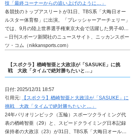
技「最終コーナーからの追い上げのように…」
各競技のトップアスリートが31日、TBS系「大晦日オー
ルスター体育祭」に出演。「プレッシャーアーチェリー」
では、9月の陸上世界選手権東京大会で活躍した男子40…
– 日刊スポーツ新聞社のニュースサイト、ニッカンスポー
ツ・コム（nikkansports.com）
【スポクラ】楢崎智亜と大政涼が「SASUKE」に挑
戦 大政「タイムで絶対勝ちたいと…」
日付: 2025/12/31 18:57
引用元:
【スポクラ】楢崎智亜と大政涼が「SASUKE」に
挑戦 大政「タイムで絶対勝ちたいと…」
24年パリオリンピック（五輪）スポーツクライミング代
表の楢崎智亜（29）と、スピードクライミング日本記録
保持者の大政涼（23）が31日、TBS系「大晦日オール…