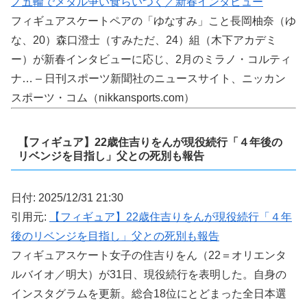
ノ五輪でメダル争い食らいつく／新春インタビュー
フィギュアスケートペアの「ゆなすみ」こと長岡柚奈（ゆ
な、20）森口澄士（すみただ、24）組（木下アカデミ
ー）が新春インタビューに応じ、2月のミラノ・コルティ
ナ… – 日刊スポーツ新聞社のニュースサイト、ニッカン
スポーツ・コム（nikkansports.com）
【フィギュア】22歳住吉りをんが現役続行「４年後の
リベンジを目指し」父との死別も報告
日付: 2025/12/31 21:30
引用元:
【フィギュア】22歳住吉りをんが現役続行「４年
後のリベンジを目指し」父との死別も報告
フィギュアスケート女子の住吉りをん（22＝オリエンタ
ルバイオ／明大）が31日、現役続行を表明した。自身の
インスタグラムを更新。総合18位にとどまった全日本選