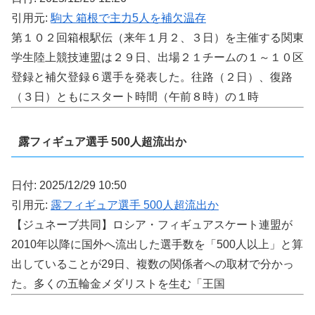
引用元:
駒大 箱根で主力5人を補欠温存
第１０２回箱根駅伝（来年１月２、３日）を主催する関東
学生陸上競技連盟は２９日、出場２１チームの１～１０区
登録と補欠登録６選手を発表した。往路（２日）、復路
（３日）ともにスタート時間（午前８時）の１時
露フィギュア選手 500人超流出か
日付: 2025/12/29 10:50
引用元:
露フィギュア選手 500人超流出か
【ジュネーブ共同】ロシア・フィギュアスケート連盟が
2010年以降に国外へ流出した選手数を「500人以上」と算
出していることが29日、複数の関係者への取材で分かっ
た。多くの五輪金メダリストを生む「王国