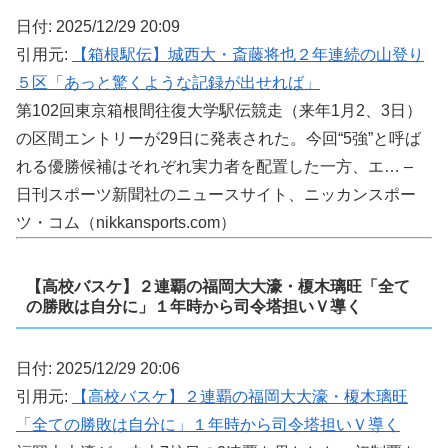
日付: 2025/12/29 20:09
引用元:
【箱根駅伝】城西大・斎藤将也２年連続の山登り
５区「あっと驚くような記録が出せれば」
第102回東京箱根間往復大学駅伝競走（来年1月2、3日）
の区間エントリーが29日に発表された。今回“5強”と呼ば
れる優勝候補はそれぞれ実力者を配置した一方、エ… –
日刊スポーツ新聞社のニュースサイト、ニッカンスポー
ツ・コム（nikkansports.com）
【高校バスケ】２連覇の福岡大大濠・榎木璃旺「全て
の勝敗は自分に」１年時から司令塔担いＶ導く
日付: 2025/12/29 20:06
引用元:
【高校バスケ】２連覇の福岡大大濠・榎木璃旺
「全ての勝敗は自分に」１年時から司令塔担いＶ導く