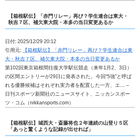
【箱根駅伝】「赤門リレー」再び？学生連合は東大・
秋吉７区、補欠東大院・本多の当日変更あるか
日付: 2025/12/29 20:12
引用元:
【箱根駅伝】「赤門リレー」再び？学生連合は東
大・秋吉７区、補欠東大院・本多の当日変更あるか
第102回東京箱根間往復大学駅伝競走（来年1月2、3日）
の区間エントリーが29日に発表された。今回“5強”と呼ば
れる優勝候補はそれぞれ実力者を配置した一方、エ… –
日刊スポーツ新聞社のニュースサイト、ニッカンスポー
ツ・コム（nikkansports.com）
【箱根駅伝】城西大・斎藤将也２年連続の山登り５区
「あっと驚くような記録が出せれば」