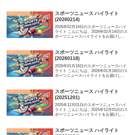
スポーツニュース ハイライト
スポーツニュース
(20260214)
2026年02月14日のスポーツニュースハイ
ライト こんにちは、2026年02月14日のス
ポーツニュースハイライトをお届けしま
す。 ハーフパイプ競技で戸塚優斗選手が
悲願の金メダル獲得！19歳の山田琉聖選
手も銅メダルに輝く。一方、五輪では
スポーツニュース ハイライト
スポーツニュース
SN...
(20260118)
2026年01月18日のスポーツニュースハイ
ライト こんにちは、2026年01月18日のス
ポーツニュースハイライトをお届けしま
す。 高梨沙羅の4度目の五輪出場確定や
豊昇龍の流血も1敗死守など、今日のスポ
ーツ界は大きな話題が続々と舞い込んで
スポーツニュース ハイライト
スポーツニュース
い...
(20251201)
2025年12月01日のスポーツニュースハイ
ライト こんにちは、2025年12月01日のス
ポーツニュースハイライトをお届けしま
す。 ゴール後に落馬の騎手、イチロー氏
の的中、ジャパンCアクシデント…スポー
ツ界に騒乱！さらに、キングカズの現役
スポーツニュース ハイライト
スポーツニュース
続...