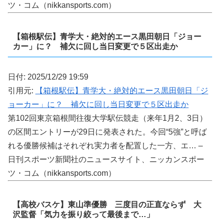
ツ・コム（nikkansports.com）
【箱根駅伝】青学大・絶対的エース黒田朝日「ジョー
カー」に？ 補欠に回し当日変更で５区出走か
日付: 2025/12/29 19:59
引用元:
【箱根駅伝】青学大・絶対的エース黒田朝日「ジ
ョーカー」に？ 補欠に回し当日変更で５区出走か
第102回東京箱根間往復大学駅伝競走（来年1月2、3日）
の区間エントリーが29日に発表された。今回“5強”と呼ば
れる優勝候補はそれぞれ実力者を配置した一方、エ… –
日刊スポーツ新聞社のニュースサイト、ニッカンスポー
ツ・コム（nikkansports.com）
【高校バスケ】東山準優勝 三度目の正直ならず 大
沢監督「気力を振り絞って最後まで…」