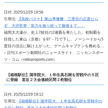
日付: 2025/12/29 19:56
引用元:
【高校バスケ】東山準優勝 三度目の正直なら
ず 大沢監督「気力を振り絞って最後まで…」
福岡大大濠が、史上7校目の2連覇を果たした。初制覇を
目指した東山（京都）を97－71で下し、ノーシードから5
度目の頂点に駆け上がった。ゲームキャプテンを務める…
– 日刊スポーツ新聞社のニュースサイト、ニッカンスポー
ツ・コム（nikkansports.com）
【箱根駅伝】国学院大、１年生高石樹を苦戦中の５区
に登録 直近２大会連続区間２桁順位
日付: 2025/12/29 19:12
引用元:
【箱根駅伝】国学院大、１年生高石樹を苦戦中の
５区に登録 直近２大会連続区間２桁順位