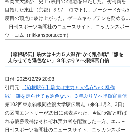
福岡大大濠が、史上7校目の2連覇を果たした。初制覇を
目指した東山（京都）を97－71で下し、ノーシードから5
度目の頂点に駆け上がった。ゲームキャプテンを務める…
– 日刊スポーツ新聞社のニュースサイト、ニッカンスポー
ツ・コム（nikkansports.com）
【箱根駅伝】駒大は主力５人温存“かく乱作戦”「誰を
走らせても遜色ない」３年ぶりＶへ指揮官自信
日付: 2025/12/29 20:03
引用元:
【箱根駅伝】駒大は主力５人温存“かく乱作
戦”「誰を走らせても遜色ない」３年ぶりＶへ指揮官自信
第102回東京箱根間往復大学駅伝競走（来年1月2、3日）
の区間エントリーが29日に発表された。今回“5強”と呼ば
れる優勝候補はそれぞれ実力者を配置した一方、エ… –
日刊スポーツ新聞社のニュースサイト、ニッカンスポー