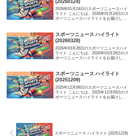
(20260124)
2026年01月24日のスポーツニュースハイ
ライト こんにちは、2026年01月24日のス
ポーツニュースハイライトをお届けしま
す。 G田中千晴が人的補償で移籍、炎鵬
が幕下優勝逃す大相撲、テニス界の大坂
なおみに苦言。さらに、SB周東佑京が5
スポーツニュース ハイライト
スポーツニュース
年...
(20260328)
2026年03月28日のスポーツニュースハイ
ライト こんにちは、2026年03月28日のス
ポーツニュースハイライトをお届けしま
す。 広島が30年ぶりの開幕戦サヨナラ勝
利を飾る一方、新人開幕投手G竹丸が快
挙達成！オリ宮城は2回途中8失点でKO...
スポーツニュース ハイライト
スポーツニュース
(20251209)
2025年12月09日のスポーツニュースハイ
ライト こんにちは、2025年12月09日のス
ポーツニュースハイライトをお届けしま
す。 高校通算11本塁打を誇る選手が相撲
部屋に入門、カーリング女子に待望の新
メンバー誕生、そして58歳のカズが複
数...
スポーツニュース ハイライト (20251229)