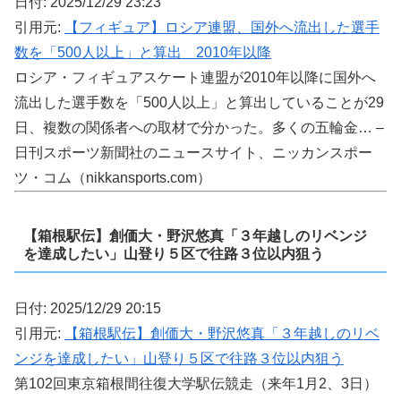
日付: 2025/12/29 23:23
引用元:
【フィギュア】ロシア連盟、国外へ流出した選手
数を「500人以上」と算出 2010年以降
ロシア・フィギュアスケート連盟が2010年以降に国外へ
流出した選手数を「500人以上」と算出していることが29
日、複数の関係者への取材で分かった。多くの五輪金… –
日刊スポーツ新聞社のニュースサイト、ニッカンスポー
ツ・コム（nikkansports.com）
【箱根駅伝】創価大・野沢悠真「３年越しのリベンジ
を達成したい」山登り５区で往路３位以内狙う
日付: 2025/12/29 20:15
引用元:
【箱根駅伝】創価大・野沢悠真「３年越しのリベ
ンジを達成したい」山登り５区で往路３位以内狙う
第102回東京箱根間往復大学駅伝競走（来年1月2、3日）