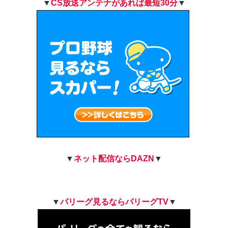
▼
CS
放送アンテナがあれば最短30分
▼
▼
ネット配信ならDAZN
▼
▼
パリーグ見るならパリーグTV
▼