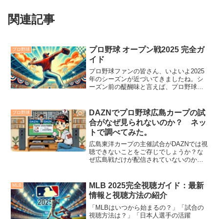
関連記事
プロ野球 オープン戦2025 完全ガ
プロ野球
イド
プロ野球ファンの皆さん、いよいよ2025
年のシーズンが近づいてきましたね。シ
ーズン前の醍醐味と言えば、プロ野球オ
ープン戦です！この記事では、オープン
戦の概要や魅力、日程、さらにどのよう
に視聴できるかまで、詳しくご紹介しま
DAZNでプロ野球広島カープの試
プロ野球
す。この記事は次のよ...
合がなぜ見られないのか？ ネッ
トで調べてみた。
広島東洋カープの主催試合がDAZNでは視
聴できないことをご存じでしょうか？な
ぜ広島戦だけが配信されていないのか、
その理由を詳しく解説します。さらに、
広島カープの試合を視聴する方法につい
ても紹介します。
MLB 2025完全視聴ガイド：最新
MLB
情報と視聴方法の紹介
「MLBはいつから始まるの？」「試合の
視聴方法は？」「日本人選手の活躍