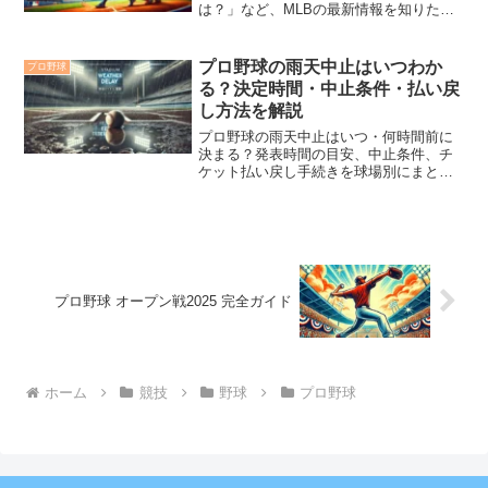
は？」など、MLBの最新情報を知りたい
方や試合中継を見たい方に向けて、詳し
く解説します。
プロ野球の雨天中止はいつわか
プロ野球
る？決定時間・中止条件・払い戻
し方法を解説
プロ野球の雨天中止はいつ・何時間前に
決まる？発表時間の目安、中止条件、チ
ケット払い戻し手続きを球場別にまとめ
て解説します。
プロ野球 オープン戦2025 完全ガイド
ホーム
競技
野球
プロ野球