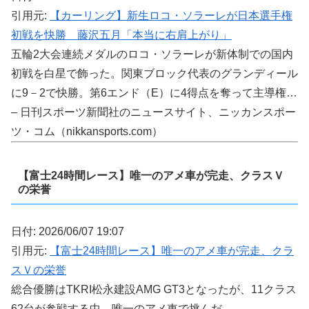
引用元:
【カーリング】新生ロコ・ソラーレが日本選手権
初戦を快勝 藤沢五月「本当に右肩上がり」
五輪2大会連続メダルのロコ・ソラーレが新体制での国内
初戦を白星で飾った。関東ブロック代表のグランディール
に9－2で快勝。第6エンド（E）に4得点を奪って主導権…
– 日刊スポーツ新聞社のニュースサイト、ニッカンスポー
ツ・コム（nikkansports.com）
【富士24時間レース】唯一のアメ車が完走、クラスＶ
の栄誉
日付: 2026/06/07 19:07
引用元:
【富士24時間レース】唯一のアメ車が完走、クラ
スＶの栄誉
総合優勝はTKRI松永建設AMG GT3となったが、11クラス
62台が参戦する中、唯一のアメ車で挑んだ