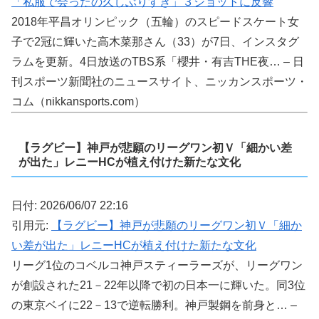
「私服で会ったの久しぶりすぎ」３ショットに反響
2018年平昌オリンピック（五輪）のスピードスケート女
子で2冠に輝いた高木菜那さん（33）が7日、インスタグ
ラムを更新。4日放送のTBS系「櫻井・有吉THE夜… – 日
刊スポーツ新聞社のニュースサイト、ニッカンスポーツ・
コム（nikkansports.com）
【ラグビー】神戸が悲願のリーグワン初Ｖ「細かい差
が出た」レニーHCが植え付けた新たな文化
日付: 2026/06/07 22:16
引用元:
【ラグビー】神戸が悲願のリーグワン初Ｖ「細か
い差が出た」レニーHCが植え付けた新たな文化
リーグ1位のコベルコ神戸スティーラーズが、リーグワン
が創設された21－22年以降で初の日本一に輝いた。同3位
の東京ベイに22－13で逆転勝利。神戸製鋼を前身と… –