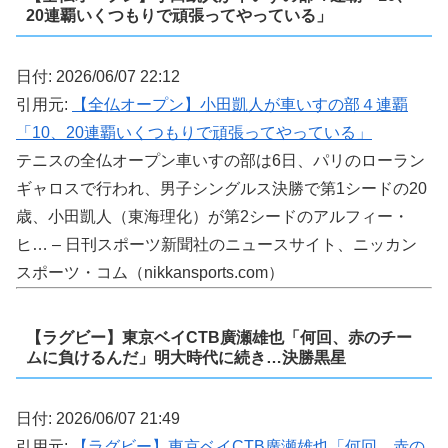
20連覇いくつもりで頑張ってやっている」
日付: 2026/06/07 22:12
引用元:
【全仏オープン】小田凱人が車いすの部４連覇
「10、20連覇いくつもりで頑張ってやっている」
テニスの全仏オープン車いすの部は6日、パリのローラン
ギャロスで行われ、男子シングルス決勝で第1シードの20
歳、小田凱人（東海理化）が第2シードのアルフィー・
ヒ… – 日刊スポーツ新聞社のニュースサイト、ニッカン
スポーツ・コム（nikkansports.com）
【ラグビー】東京ベイCTB廣瀬雄也「何回、赤のチー
ムに負けるんだ」明大時代に続き…決勝黒星
日付: 2026/06/07 21:49
引用元:
【ラグビー】東京ベイCTB廣瀬雄也「何回、赤の