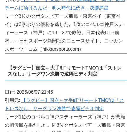
チームに負けるんだ」明大時代に続き…決勝黒星
リーグ3位のクボタスピアーズ船橋・東京ベイ（東京ベ
イ）は3季ぶりの優勝を逃した。1位のコベルコ神戸ステ
ィーラーズ（神戸）に13－22で敗戦。日本代表CTB廣
瀬… – 日刊スポーツ新聞社のニュースサイト、ニッカン
スポーツ・コム（nikkansports.com）
【ラグビー】国立⇔大手町“リモートTMO”は「ストレ
スなし」リーグワン決勝で遠隔ビデオ判定
日付: 2026/06/07 21:46
引用元:
【ラグビー】国立⇔大手町“リモートTMO”は「ス
トレスなし」リーグワン決勝で遠隔ビデオ判定
リーグ1位のコベルコ神戸スティーラーズ（神戸）が悲願
の初優勝を果たした。同3位クボタスピアーズ船橋・東京