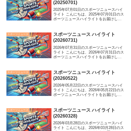
(20250701)
2025年07月01日のスポーツニュースハイ
ライト こんにちは、2025年07月01日のス
ポーツニュースハイライトをお届けしま
す。 高安が6勝9敗で小結に残留、大谷は
無安打も監督に評価される。一方、日本
ハム・達孝太が大谷を超える日本新記録
スポーツニュース ハイライト
スポーツニュース
達...
(20260731)
2026年07月31日のスポーツニュースハイ
ライト こんにちは、2026年07月31日のス
ポーツニュースハイライトをお届けしま
す。 カープ選手の家宅捜索に涙するオー
ナー、幕内優勝賞金が2000万円に倍増
へ。FIFAがアルゼンチンに懲戒手続き...
スポーツニュース ハイライト
スポーツニュース
(20260522)
2026年05月22日のスポーツニュースハイ
ライト こんにちは、2026年05月22日のス
ポーツニュースハイライトをお届けしま
す。 40歳でW杯独代表への復帰を果たす
GKノイアー、石川祐希がペルージャを退
団、そして中日監督が中止に思いを馳
スポーツニュース ハイライト
スポーツニュース
せ...
(20260328)
2026年03月28日のスポーツニュースハイ
ライト こんにちは、2026年03月28日のス