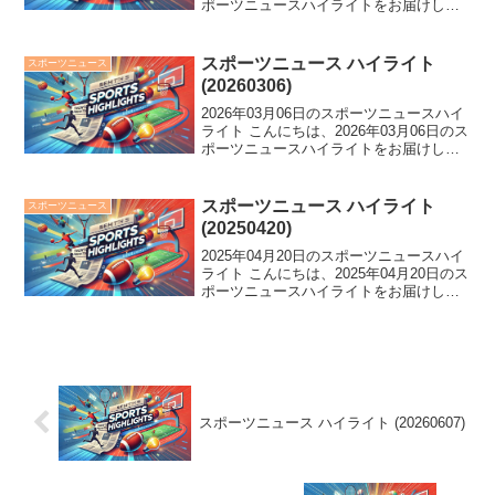
ポーツニュースハイライトをお届けしま
す。 広島が30年ぶりの開幕戦サヨナラ勝
利を飾る一方、新人開幕投手G竹丸が快
挙達成！オリ宮城は2回途中8失点でKO...
スポーツニュース ハイライト
スポーツニュース
(20260306)
2026年03月06日のスポーツニュースハイ
ライト こんにちは、2026年03月06日のス
ポーツニュースハイライトをお届けしま
す。 WBC開幕で熱戦続々！台湾主将の死
球交代や韓国の大勝など注目のニュース
が続々。さらに、DeNA藤浪のOP戦で...
スポーツニュース ハイライト
スポーツニュース
(20250420)
2025年04月20日のスポーツニュースハイ
ライト こんにちは、2025年04月20日のス
ポーツニュースハイライトをお届けしま
す。 球審に直撃ファウル、スケート新濱
大怪我、阪神監督怒り爆発、京都サンガ
史上初首位浮上！スポーツ界に大きな波
紋！...
スポーツニュース ハイライト (20260607)