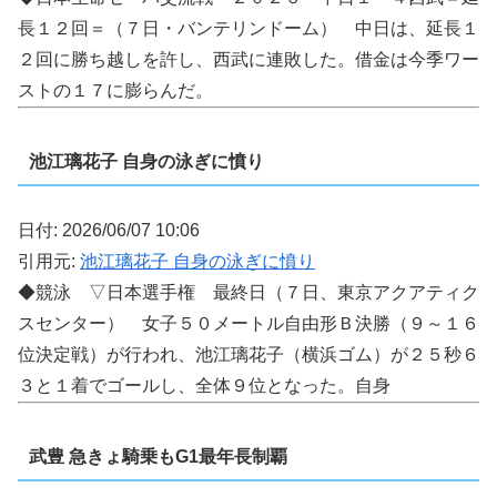
長１２回＝（７日・バンテリンドーム） 中日は、延長１
２回に勝ち越しを許し、西武に連敗した。借金は今季ワー
ストの１７に膨らんだ。
池江璃花子 自身の泳ぎに憤り
日付: 2026/06/07 10:06
引用元:
池江璃花子 自身の泳ぎに憤り
◆競泳 ▽日本選手権 最終日（７日、東京アクアティク
スセンター） 女子５０メートル自由形Ｂ決勝（９～１６
位決定戦）が行われ、池江璃花子（横浜ゴム）が２５秒６
３と１着でゴールし、全体９位となった。自身
武豊 急きょ騎乗もG1最年長制覇