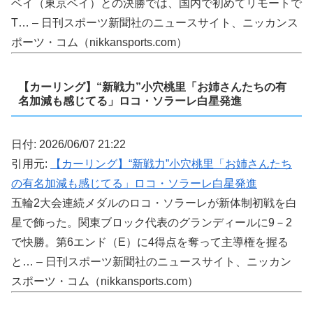
ベイ（東京ベイ）との決勝では、国内で初めてリモートで
T… – 日刊スポーツ新聞社のニュースサイト、ニッカンス
ポーツ・コム（nikkansports.com）
【カーリング】“新戦力”小穴桃里「お姉さんたちの有
名加減も感じてる」ロコ・ソラーレ白星発進
日付: 2026/06/07 21:22
引用元:
【カーリング】“新戦力”小穴桃里「お姉さんたち
の有名加減も感じてる」ロコ・ソラーレ白星発進
五輪2大会連続メダルのロコ・ソラーレが新体制初戦を白
星で飾った。関東ブロック代表のグランディールに9－2
で快勝。第6エンド（E）に4得点を奪って主導権を握る
と… – 日刊スポーツ新聞社のニュースサイト、ニッカン
スポーツ・コム（nikkansports.com）