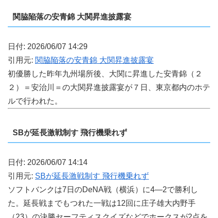
関脇陥落の安青錦 大関昇進披露宴
日付: 2026/06/07 14:29
引用元:
関脇陥落の安青錦 大関昇進披露宴
初優勝した昨年九州場所後、大関に昇進した安青錦（２
２）＝安治川＝の大関昇進披露宴が７日、東京都内のホテ
ルで行われた。
SBが延長激戦制す 飛行機乗れず
日付: 2026/06/07 14:14
引用元:
SBが延長激戦制す 飛行機乗れず
ソフトバンクは7日のDeNA戦（横浜）に4―2で勝利し
た。延長戦までもつれた一戦は12回に庄子雄大内野手
（23）の決勝セーフティスクイズなどでホークスが2点を