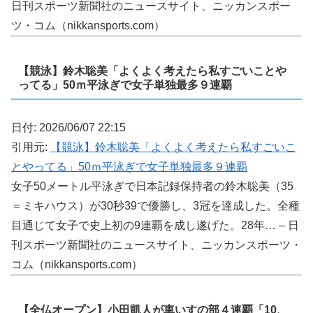
日刊スポーツ新聞社のニュースサイト、ニッカンスポー
ツ・コム（nikkansports.com）
【競泳】鈴木聡美「よくよく考えたら私すごいことや
ってる」50ｍ平泳ぎで女子単独最多９連覇
日付: 2026/06/07 22:15
引用元:
【競泳】鈴木聡美「よくよく考えたら私すごいこ
とやってる」50ｍ平泳ぎで女子単独最多９連覇
女子50メートル平泳ぎで日本記録保持者の鈴木聡美（35
＝ミキハウス）が30秒39で優勝し、3冠を達成した。全種
目通じて女子で史上初の9連覇を成し遂げた。28年… – 日
刊スポーツ新聞社のニュースサイト、ニッカンスポーツ・
コム（nikkansports.com）
【全仏オープン】小田凱人が車いすの部４連覇「10、