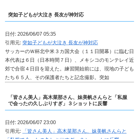
突如子どもが大泣き 長友が神対応
日付: 2026/06/07 05:35
引用元:
突如子どもが大泣き 長友が神対応
サッカーのＷ杯北中米３カ国大会（１１日開幕）に臨む日
本代表は６日（日本時間７日）、メキシコのモンテレイ近
郊で合宿４日目を迎えた。練習開始前には、現地の子ども
たち６５人、その保護者たちと記念撮影。突如
「皆さん美人」高木菜那さん、妹美帆さんらと「私服
で会ったの久しぶりすぎ」３ショットに反響
日付: 2026/06/07 23:00
引用元:
「皆さん美人」高木菜那さん、妹美帆さんらと