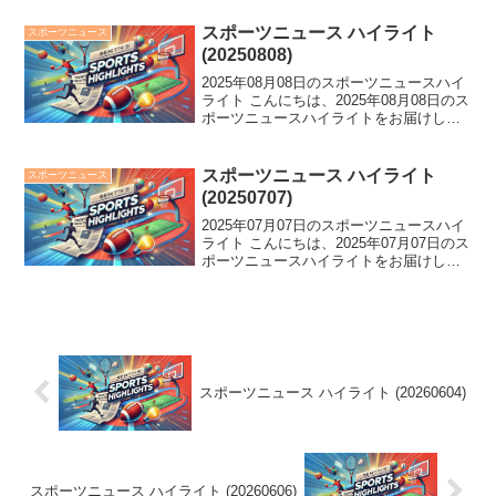
侍ジャパンメンバー漏れやEVILの新日本
プロレス退団など様々なニュースが...
スポーツニュース ハイライト
スポーツニュース
(20250808)
2025年08月08日のスポーツニュースハイ
ライト こんにちは、2025年08月08日のス
ポーツニュースハイライトをお届けしま
す。 広陵が旭川志峯を破り初戦突破、田
中将大が移籍後初安打を記録。一方、
DeNAは主砲・牧秀悟が手術へ。さらに、
スポーツニュース ハイライト
スポーツニュース
大...
(20250707)
2025年07月07日のスポーツニュースハイ
ライト こんにちは、2025年07月07日のス
ポーツニュースハイライトをお届けしま
す。 阪神が8連勝でリーグ独走！タイガ
ーマスクの引退も話題に。陸上界では田
中希実が史上初のV6達成。スポーツ界に
は...
スポーツニュース ハイライト (20260604)
スポーツニュース ハイライト (20260606)