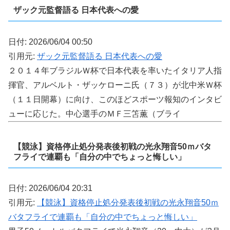
ザック元監督語る 日本代表への愛
日付: 2026/06/04 00:50
引用元:
ザック元監督語る 日本代表への愛
２０１４年ブラジルＷ杯で日本代表を率いたイタリア人指
揮官、アルベルト・ザッケローニ氏（７３）が北中米Ｗ杯
（１１日開幕）に向け、このほどスポーツ報知のインタビ
ューに応じた。中心選手のＭＦ三笘薫（ブライ
【競泳】資格停止処分発表後初戦の光永翔音50ｍバタ
フライで連覇も「自分の中でちょっと悔しい」
日付: 2026/06/04 20:31
引用元:
【競泳】資格停止処分発表後初戦の光永翔音50ｍ
バタフライで連覇も「自分の中でちょっと悔しい」