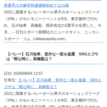
表選手の大麻所持逮捕後初めて公の場
10日に開幕するバレーボール男子のネーションズリーグ
（VNL）のセレモニーイベントが4日、東京都内で行わ
れ、石川祐希、高橋藍、西田有志の3選手が出席した。今
月… – 日刊スポーツ新聞社のニュースサイト、ニッカン
スポーツ・コム（nikkansports.com）
【バレー】石川祐希、意外な一面を披露 SNSエゴサ
は「暇な時に」高橋藍は？
日付: 2026/06/04 12:57
引用元:
【バレー】石川祐希、意外な一面を披露 SNSエ
ゴサは「暇な時に」高橋藍は？
10日に開幕するバレーボール男子のネーションズリーグ
（VNL）のセレモニーイベントが4日、東京都内で行わ
れ、代表主将の石川祐希（30）が意外な一面をのぞかせ