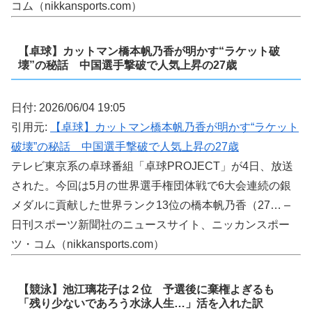
コム（nikkansports.com）
【卓球】カットマン橋本帆乃香が明かす“ラケット破
壊”の秘話 中国選手撃破で人気上昇の27歳
日付: 2026/06/04 19:05
引用元:
【卓球】カットマン橋本帆乃香が明かす“ラケット
破壊”の秘話 中国選手撃破で人気上昇の27歳
テレビ東京系の卓球番組「卓球PROJECT」が4日、放送
された。今回は5月の世界選手権団体戦で6大会連続の銀
メダルに貢献した世界ランク13位の橋本帆乃香（27… –
日刊スポーツ新聞社のニュースサイト、ニッカンスポー
ツ・コム（nikkansports.com）
【競泳】池江璃花子は２位 予選後に棄権よぎるも
「残り少ないであろう水泳人生…」活を入れた訳