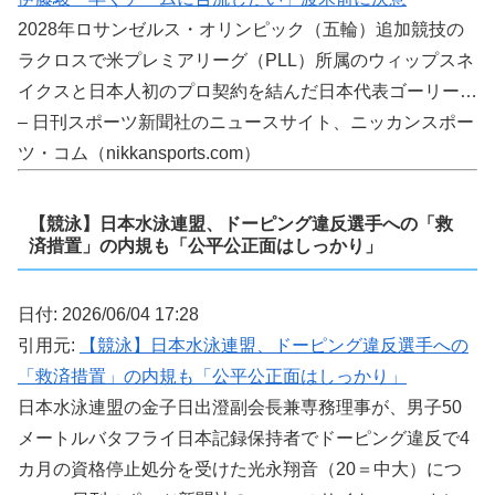
2028年ロサンゼルス・オリンピック（五輪）追加競技の
ラクロスで米プレミアリーグ（PLL）所属のウィップスネ
イクスと日本人初のプロ契約を結んだ日本代表ゴーリー…
– 日刊スポーツ新聞社のニュースサイト、ニッカンスポー
ツ・コム（nikkansports.com）
【競泳】日本水泳連盟、ドーピング違反選手への「救
済措置」の内規も「公平公正面はしっかり」
日付: 2026/06/04 17:28
引用元:
【競泳】日本水泳連盟、ドーピング違反選手への
「救済措置」の内規も「公平公正面はしっかり」
日本水泳連盟の金子日出澄副会長兼専務理事が、男子50
メートルバタフライ日本記録保持者でドーピング違反で4
カ月の資格停止処分を受けた光永翔音（20＝中大）につ