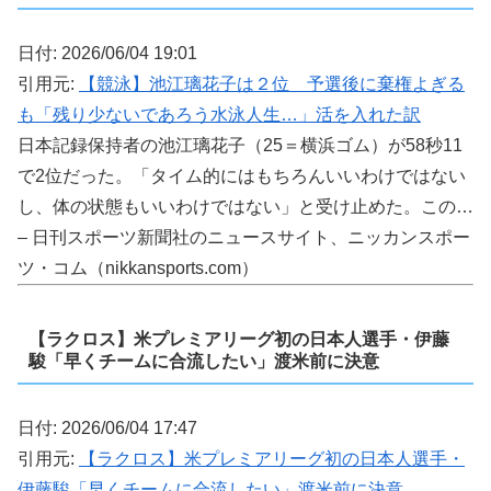
日付: 2026/06/04 19:01
引用元:
【競泳】池江璃花子は２位 予選後に棄権よぎる
も「残り少ないであろう水泳人生…」活を入れた訳
日本記録保持者の池江璃花子（25＝横浜ゴム）が58秒11
で2位だった。「タイム的にはもちろんいいわけではない
し、体の状態もいいわけではない」と受け止めた。この…
– 日刊スポーツ新聞社のニュースサイト、ニッカンスポー
ツ・コム（nikkansports.com）
【ラクロス】米プレミアリーグ初の日本人選手・伊藤
駿「早くチームに合流したい」渡米前に決意
日付: 2026/06/04 17:47
引用元:
【ラクロス】米プレミアリーグ初の日本人選手・
伊藤駿「早くチームに合流したい」渡米前に決意