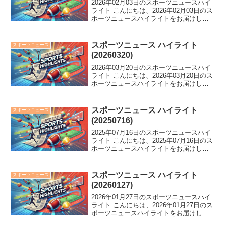
2026年02月03日のスポーツニュースハイ
ライト こんにちは、2026年02月03日のス
ポーツニュースハイライトをお届けしま
す。 ウルフアロンが天龍のエールに持論
を展開、新濱立也は選手村周辺での困惑
を告白。マラソンでの黒田朝日の強さに
スポーツニュース ハイライト
スポーツニュース
迫り...
(20260320)
2026年03月20日のスポーツニュースハイ
ライト こんにちは、2026年03月20日のス
ポーツニュースハイライトをお届けしま
す。 17歳の大橋信が男子100m平泳ぎで
日本新記録を樹立！バレー協会に文書偽
造問題で謝罪、センバツで「大谷ルー
スポーツニュース ハイライト
スポーツニュース
ル...
(20250716)
2025年07月16日のスポーツニュースハイ
ライト こんにちは、2025年07月16日のス
ポーツニュースハイライトをお届けしま
す。 森保J率いるチームが日韓戦で3連勝
達成！SB柳田選手が馬を2日連続でお買
い上げ、話題騒然です。さらに、キタ
スポーツニュース ハイライト
スポーツニュース
サ...
(20260127)
2026年01月27日のスポーツニュースハイ
ライト こんにちは、2026年01月27日のス
ポーツニュースハイライトをお届けしま
す。 MLBで話題の"最優秀"選手が夢中、