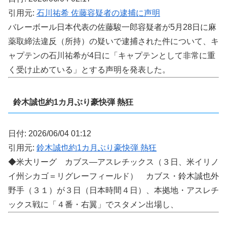
引用元:
石川祐希 佐藤容疑者の逮捕に声明
バレーボール日本代表の佐藤駿一郎容疑者が5月28日に麻
薬取締法違反（所持）の疑いで逮捕された件について、キ
ャプテンの石川祐希が4日に「キャプテンとして非常に重
く受け止めている」とする声明を発表した。
鈴木誠也約1カ月ぶり豪快弾 熱狂
日付: 2026/06/04 01:12
引用元:
鈴木誠也約1カ月ぶり豪快弾 熱狂
◆米大リーグ カブス―アスレチックス（３日、米イリノ
イ州シカゴ＝リグレーフィールド） カブス・鈴木誠也外
野手（３１）が３日（日本時間４日）、本拠地・アスレチ
ックス戦に「４番・右翼」でスタメン出場し、