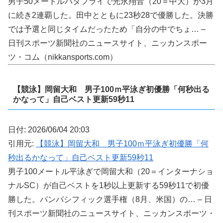
男子50メートルバタフライで光永翔音（20＝中大）が3月
に続き2連覇した。田中とともに23秒28で優勝した。決勝
では予選と同じタイムだったため「自分の中でちょ… –
日刊スポーツ新聞社のニュースサイト、ニッカンスポー
ツ・コム（nikkansports.com）
【競泳】岡留大和 男子100ｍ平泳ぎ初優勝「何秒出る
かなって」自己ベスト更新59秒11
日付: 2026/06/04 20:03
引用元:
【競泳】岡留大和 男子100ｍ平泳ぎ初優勝「何
秒出るかなって」自己ベスト更新59秒11
男子100メートル平泳ぎで岡留大和（20＝インターナショ
ナルSC）が自己ベストを1秒以上更新する59秒11で初優
勝した。パンパシフィック選手権（8月、米国）の… – 日
刊スポーツ新聞社のニュースサイト、ニッカンスポーツ・