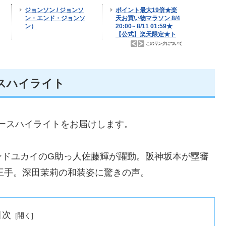
ースハイライト
ニュースハイライトをお届けします。
ンドユカイのG助っ人佐藤輝が躍動。阪神坂本が塁審
王手。深田茉莉の和装姿に驚きの声。
目次