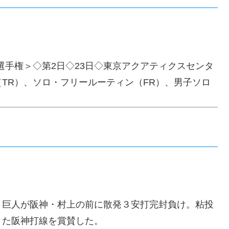
選手権＞◇第2日◇23日◇東京アクアティクスセンタ
TR）、ソロ・フリールーティン（FR）、男子ソロ
 巨人が阪神・村上の前に散発３安打完封負け。粘投
きた阪神打線を賞賛した。