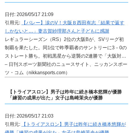
日付: 2026/05/17 21:09
引用元:
【バレー】涙のV！大阪Ｂ西田有志「結果で返す
しかないと…」妻古賀紗理那さんと子どもに感謝
レギュラーシーズン（RS）2位の大阪Bが、SVリーグ初
制覇を果たした。同1位で昨季覇者のサントリーに3－0の
ストレート勝ち。初戦黒星から逆襲の2連勝で「大阪対…
– 日刊スポーツ新聞社のニュースサイト、ニッカンスポー
ツ・コム（nikkansports.com）
【トライアスロン】男子は昨年に続き橋本悠輝が優勝
「練習の成果が出た」女子は島崎茉央が優勝
日付: 2026/05/17 21:03
引用元:
【トライアスロン】男子は昨年に続き橋本悠輝が
優勝「練習の成果が出た」女子は島崎茉央が優勝