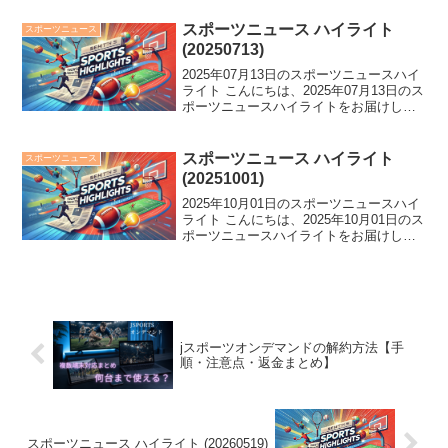
敗、日ハム・細野晴希がノーノー達成、
吉田知那美がロコ退団。スポーツ界に
スポーツニュース ハイライト
スポーツニュース
様々な...
(20250713)
2025年07月13日のスポーツニュースハイ
ライト こんにちは、2025年07月13日のス
ポーツニュースハイライトをお届けしま
す。 長友が躍動し、森保ジャパンが中国
を破る！さらに、競馬での珍事やラグビ
ー日本代表の壮絶な戦いなど、スポーツ
スポーツニュース ハイライト
スポーツニュース
界に...
(20251001)
2025年10月01日のスポーツニュースハイ
ライト こんにちは、2025年10月01日のス
ポーツニュースハイライトをお届けしま
す。 田中将大が日米通算200勝を達成、
マー君と坂本勇人が球場でハグ！ロッテ
美馬引退試合では、長男から大声援。さ
ら...
jスポーツオンデマンドの解約方法【手
順・注意点・返金まとめ】
スポーツニュース ハイライト (20260519)