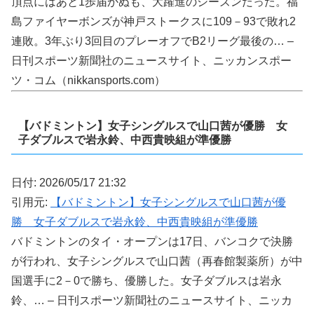
頂点にはあと1歩届かぬも、大躍進のシーズンだった。福
島ファイヤーボンズが神戸ストークスに109－93で敗れ2
連敗。3年ぶり3回目のプレーオフでB2リーグ最後の… –
日刊スポーツ新聞社のニュースサイト、ニッカンスポー
ツ・コム（nikkansports.com）
【バドミントン】女子シングルスで山口茜が優勝 女
子ダブルスで岩永鈴、中西貴映組が準優勝
日付: 2026/05/17 21:32
引用元:
【バドミントン】女子シングルスで山口茜が優
勝 女子ダブルスで岩永鈴、中西貴映組が準優勝
バドミントンのタイ・オープンは17日、バンコクで決勝
が行われ、女子シングルスで山口茜（再春館製薬所）が中
国選手に2－0で勝ち、優勝した。女子ダブルスは岩永
鈴、… – 日刊スポーツ新聞社のニュースサイト、ニッカ