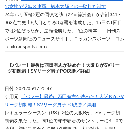
の意地で逆転３連覇、橋本大輝との一騎打ち制す
24年パリ五輪3冠の岡慎之助（22＝徳洲会）が合計341・
362点で史上8人目となる3連覇を達成した。15日の1回目
では2位だったが、逆転優勝した。2位の橋本… – 日刊ス
ポーツ新聞社のニュースサイト、ニッカンスポーツ・コム
（nikkansports.com）
【バレー】最後は西田有志が決めた！大阪ＢがSVリー
グ初制覇！SVリーグ男子PO決勝／詳細
日付: 2026/05/17 20:47
引用元:
【バレー】最後は西田有志が決めた！大阪ＢがSV
リーグ初制覇！SVリーグ男子PO決勝／詳細
レギュラーシーズン（RS）2位の大阪Bが、SVリーグ初
制覇を果たした。同1位で昨季覇者のサントリーに3－0で
勝利。初戦黒星から逆襲の2連勝で「大阪対決」を制し…