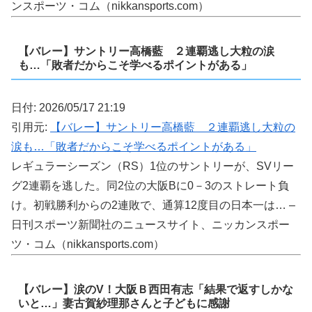
ンスポーツ・コム（nikkansports.com）
【バレー】サントリー高橋藍 ２連覇逃し大粒の涙
も…「敗者だからこそ学べるポイントがある」
日付: 2026/05/17 21:19
引用元:
【バレー】サントリー高橋藍 ２連覇逃し大粒の
涙も…「敗者だからこそ学べるポイントがある」
レギュラーシーズン（RS）1位のサントリーが、SVリー
グ2連覇を逃した。同2位の大阪Bに0－3のストレート負
け。初戦勝利からの2連敗で、通算12度目の日本一は… –
日刊スポーツ新聞社のニュースサイト、ニッカンスポー
ツ・コム（nikkansports.com）
【バレー】涙のV！大阪Ｂ西田有志「結果で返すしかな
いと…」妻古賀紗理那さんと子どもに感謝