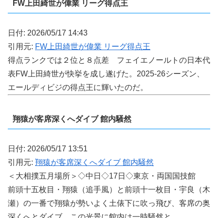
FW上田綺世が偉業 リーグ得点王
日付: 2026/05/17 14:43
引用元:
FW上田綺世が偉業 リーグ得点王
得点ランクでは２位と８点差 フェイエノールトの日本代
表FW上田綺世が快挙を成し遂げた。2025-26シーズン、
エールディビジの得点王に輝いたのだ。
翔猿が客席深くへダイブ 館内騒然
日付: 2026/05/17 13:51
引用元:
翔猿が客席深くへダイブ 館内騒然
＜大相撲五月場所＞◇中日◇17日◇東京・両国国技館
前頭十五枚目・翔猿（追手風）と前頭十一枚目・宇良（木
瀬）の一番で翔猿が勢いよく土俵下に吹っ飛び、客席の奥
深くへとダイブ。この光景に館内は一時騒然と