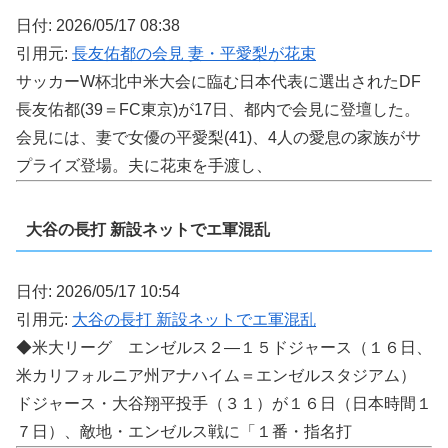
日付: 2026/05/17 08:38
引用元:
長友佑都の会見 妻・平愛梨が花束
サッカーW杯北中米大会に臨む日本代表に選出されたDF
長友佑都(39＝FC東京)が17日、都内で会見に登壇した。
会見には、妻で女優の平愛梨(41)、4人の愛息の家族がサ
プライズ登場。夫に花束を手渡し、
大谷の長打 新設ネットでエ軍混乱
日付: 2026/05/17 10:54
引用元:
大谷の長打 新設ネットでエ軍混乱
◆米大リーグ エンゼルス２―１５ドジャース（１６日、
米カリフォルニア州アナハイム＝エンゼルスタジアム）
ドジャース・大谷翔平投手（３１）が１６日（日本時間１
７日）、敵地・エンゼルス戦に「１番・指名打