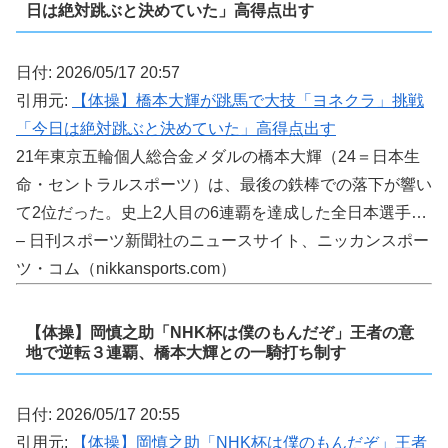
日は絶対跳ぶと決めていた」高得点出す
日付: 2026/05/17 20:57
引用元:
【体操】橋本大輝が跳馬で大技「ヨネクラ」挑戦
「今日は絶対跳ぶと決めていた」高得点出す
21年東京五輪個人総合金メダルの橋本大輝（24＝日本生
命・セントラルスポーツ）は、最後の鉄棒での落下が響い
て2位だった。史上2人目の6連覇を達成した全日本選手…
– 日刊スポーツ新聞社のニュースサイト、ニッカンスポー
ツ・コム（nikkansports.com）
【体操】岡慎之助「NHK杯は僕のもんだぞ」王者の意
地で逆転３連覇、橋本大輝との一騎打ち制す
日付: 2026/05/17 20:55
引用元:
【体操】岡慎之助「NHK杯は僕のもんだぞ」王者