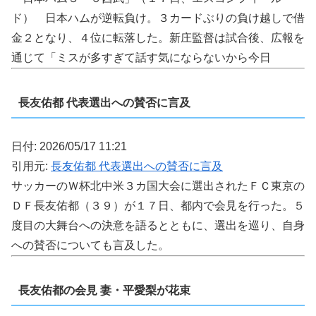
ド） 日本ハムが逆転負け。３カードぶりの負け越しで借
金２となり、４位に転落した。新庄監督は試合後、広報を
通じて「ミスが多すぎて話す気にならないから今日
長友佑都 代表選出への賛否に言及
日付: 2026/05/17 11:21
引用元:
長友佑都 代表選出への賛否に言及
サッカーのＷ杯北中米３カ国大会に選出されたＦＣ東京の
ＤＦ長友佑都（３９）が１７日、都内で会見を行った。５
度目の大舞台への決意を語るとともに、選出を巡り、自身
への賛否についても言及した。
長友佑都の会見 妻・平愛梨が花束