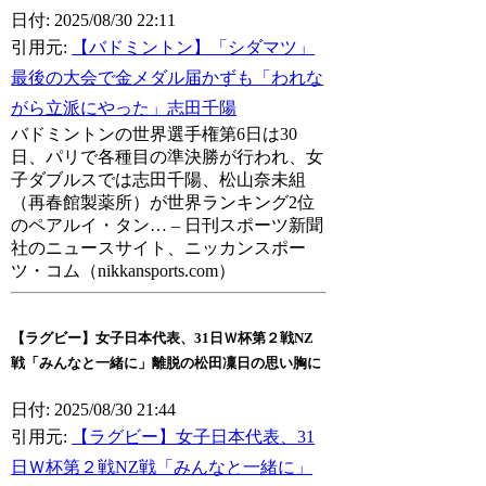
日付: 2025/08/30 22:11
引用元:
【バドミントン】「シダマツ」
最後の大会で金メダル届かずも「われな
がら立派にやった」志田千陽
バドミントンの世界選手権第6日は30
日、パリで各種目の準決勝が行われ、女
子ダブルスでは志田千陽、松山奈未組
（再春館製薬所）が世界ランキング2位
のペアルイ・タン… – 日刊スポーツ新聞
社のニュースサイト、ニッカンスポー
ツ・コム（nikkansports.com）
【ラグビー】女子日本代表、31日Ｗ杯第２戦NZ
戦「みんなと一緒に」離脱の松田凜日の思い胸に
日付: 2025/08/30 21:44
引用元:
【ラグビー】女子日本代表、31
日Ｗ杯第２戦NZ戦「みんなと一緒に」