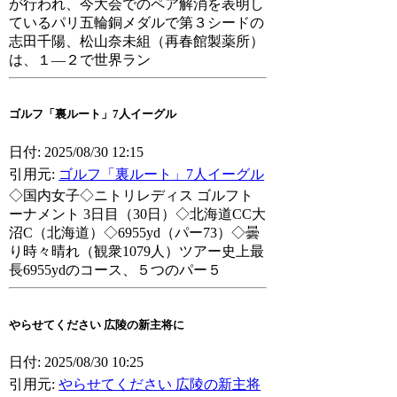
が行われ、今大会でのペア解消を表明し
ているパリ五輪銅メダルで第３シードの
志田千陽、松山奈未組（再春館製薬所）
は、１―２で世界ラン
ゴルフ「裏ルート」7人イーグル
日付: 2025/08/30 12:15
引用元:
ゴルフ「裏ルート」7人イーグル
◇国内女子◇ニトリレディス ゴルフト
ーナメント 3日目（30日）◇北海道CC大
沼C（北海道）◇6955yd（パー73）◇曇
り時々晴れ（観衆1079人）ツアー史上最
長6955ydのコース、５つのパー５
やらせてください 広陵の新主将に
日付: 2025/08/30 10:25
引用元:
やらせてください 広陵の新主将