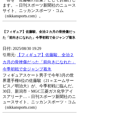
ます。 – 日刊スポーツ新聞社のニュース
サイト、ニッカンスポーツ・コム
（nikkansports.com）。
【フィギュア】佐藤駿、全治２カ月の骨挫傷だっ
た「前向きになれた」今季初戦で全ジャンプ着氷
日付: 2025/08/30 19:29
引用元:
【フィギュア】佐藤駿、全治２
カ月の骨挫傷だった「前向きになれた」
今季初戦で全ジャンプ着氷
フィギュアスケート男子で今年3月の世
界選手権6位の佐藤駿（21＝エームサー
ビス／明治大）が、今季初戦に臨んだ。
30日、新潟市・MGC三菱ガス化学アイ
スアリーナ… – 日刊スポーツ新聞社のニ
ュースサイト、ニッカンスポーツ・コム
（nikkansports.com）