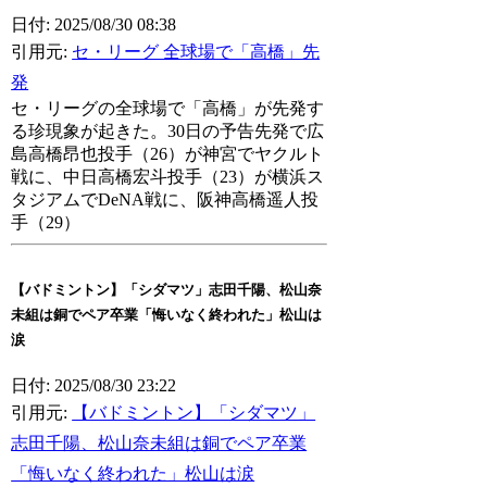
日付: 2025/08/30 08:38
引用元:
セ・リーグ 全球場で「高橋」先
発
セ・リーグの全球場で「高橋」が先発す
る珍現象が起きた。30日の予告先発で広
島高橋昂也投手（26）が神宮でヤクルト
戦に、中日高橋宏斗投手（23）が横浜ス
タジアムでDeNA戦に、阪神高橋遥人投
手（29）
【バドミントン】「シダマツ」志田千陽、松山奈
未組は銅でペア卒業「悔いなく終われた」松山は
涙
日付: 2025/08/30 23:22
引用元:
【バドミントン】「シダマツ」
志田千陽、松山奈未組は銅でペア卒業
「悔いなく終われた」松山は涙