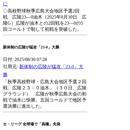
に
◇高校野球秋季広島大会地区予選2回
戦 広陵23―0油木（2025年8月30日 広
陵G）広陵が油木との2回戦を23―0の5
回コールドで制して初戦を突破した。
新体制の広陵が猛攻「23-0」大勝
日付: 2025/08/30 07:28
引用元:
新体制の広陵が猛攻「23-0」大
勝
「秋季高校野球・広島大会地区予選２回
戦、広陵２３－０油木」（３０日、広陵
グラウンド） 広陵が秋季広島大会の初
戦で油木に快勝。五回コールドで地区予
選決勝に進出した。
セ・リーグ 全球場で「高橋」先発