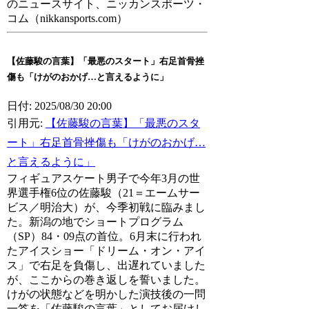
のニュースサイト、ニッカンスポーツ・
コム（nikkansports.com）
【佐藤駿の言葉】「最悪のスタート」右足首骨挫
傷も「けがのおかげ…と言えるように」
日付: 2025/08/30 20:00
引用元:
【佐藤駿の言葉】「最悪のスタ
ート」右足首骨挫傷も「けがのおかげ…
と言えるように」
フィギュアスケート男子で今年3月の世
界選手権6位の佐藤駿（21＝エームサー
ビス／明治大）が、今季初戦に臨みまし
た。新潟の地でショートプログラム
（SP）84・09点の首位。6月末に行われ
たアイスショー「ドリーム・オン・アイ
ス」で右足を負傷し、出遅れていました
が、ここからの巻き返しを誓いました。
けがの状態などを明かした演技後の一問
一答を「佐藤駿の言葉」としてお届けし