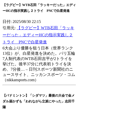
【ラグビー】WTB石田「ラッキーだった」エディ
ーHCの指示実践し２トライ PNCで白星発進
日付: 2025/08/30 22:15
引用元:
【ラグビー】WTB石田「ラッキ
ーだった」エディーHCの指示実践し２
トライ PNCで白星発進
6大会ぶり優勝を狙う日本（世界ランク
13位）が、白星発進を決めた。パリ五輪
7人制代表のWTB石田吉平が2トライを
挙げた。後半37分に代表初トライを決
め、7分後… – 日刊スポーツ新聞社のニ
ュースサイト、ニッカンスポーツ・コム
（nikkansports.com）
【バドミントン】「シダマツ」最後の大会で金メ
ダル届かずも「われながら立派にやった」志田千
陽