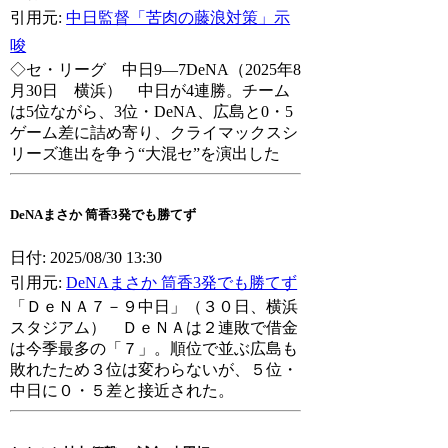
引用元:
中日監督「苦肉の藤浪対策」示
唆
◇セ・リーグ 中日9―7DeNA（2025年8
月30日 横浜） 中日が4連勝。チーム
は5位ながら、3位・DeNA、広島と0・5
ゲーム差に詰め寄り、クライマックスシ
リーズ進出を争う“大混セ”を演出した
DeNAまさか 筒香3発でも勝てず
日付: 2025/08/30 13:30
引用元:
DeNAまさか 筒香3発でも勝てず
「ＤｅＮＡ７－９中日」（３０日、横浜
スタジアム） ＤｅＮＡは２連敗で借金
は今季最多の「７」。順位で並ぶ広島も
敗れたため３位は変わらないが、５位・
中日に０・５差と接近された。