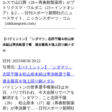
ルスで山口茜（28＝再春館製薬所）がプ
トリクスマ・ワルダニ（23＝インドネシ
ア）を2… – 日刊スポーツ新聞社のニュ
ースサイト、ニッカンスポーツ・コム
（nikkansports.com）
【バドミントン】「シダマツ」志田千陽＆松山奈
未組は準決敗退で幕 過去最高８強上回り銅メダ
ル
日付: 2025/08/30 20:22
引用元:
【バドミントン】「シダマツ」
志田千陽＆松山奈未組は準決敗退で幕
過去最高８強上回り銅メダル
バドミントンの世界選手権第6日は30
日、パリで行われ、今大会限りでペアを
解消する「シダマツ」こと志田千陽
（28）、松山奈未（27）組（再春館製薬
所）が準決勝で… – 日刊スポーツ新聞社