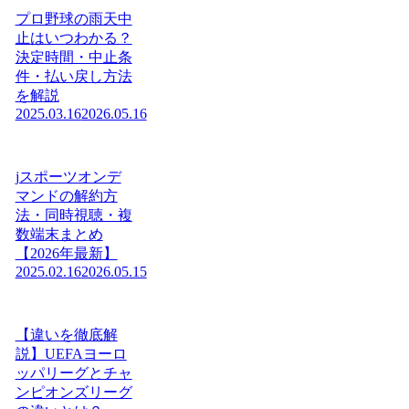
プロ野球の雨天中
止はいつわかる？
決定時間・中止条
件・払い戻し方法
を解説
2025.03.16
2026.05.16
jスポーツオンデ
マンドの解約方
法・同時視聴・複
数端末まとめ
【2026年最新】
2025.02.16
2026.05.15
【違いを徹底解
説】UEFAヨーロ
ッパリーグとチャ
ンピオンズリーグ