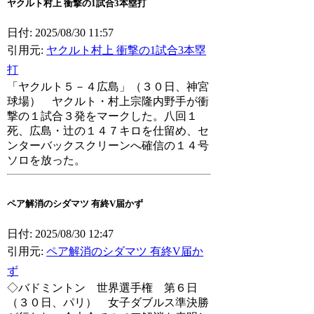
ヤクルト村上 衝撃の1試合3本塁打
日付: 2025/08/30 11:57
引用元:
ヤクルト村上 衝撃の1試合3本塁
打
「ヤクルト５－４広島」（３０日、神宮
球場） ヤクルト・村上宗隆内野手が衝
撃の１試合３発をマークした。八回１
死、広島・辻の１４７キロを仕留め、セ
ンターバックスクリーンへ確信の１４号
ソロを放った。
ペア解消のシダマツ 有終V届かず
日付: 2025/08/30 12:47
引用元:
ペア解消のシダマツ 有終V届か
ず
◇バドミントン 世界選手権 第６日
（３０日、パリ） 女子ダブルス準決勝