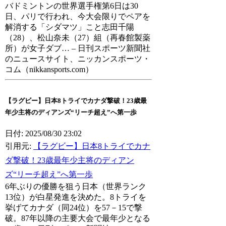
バドミントンの世界選手権第6日は30
日、パリで行われ、今大会限りでペアを
解消する「シダマツ」こと志田千陽
（28）、松山奈未（27）組（再春館製薬
所）が女子ダブ… – 日刊スポーツ新聞社
のニュースサイト、ニッカンスポーツ・
コム（nikkansports.com）
【ラグビー】日本8トライでカナダ撃破！23歳最
年少主将のディアンズ“リーチ超え”へ第一歩
日付: 2025/08/30 23:02
引用元:
【ラグビー】日本8トライでカナ
ダ撃破！23歳最年少主将のディアン
ズ“リーチ超え”へ第一歩
6年ぶりの優勝を狙う日本（世界ランク
13位）が白星発進を決めた。8トライを
挙げてカナダ（同24位）を57－15で撃
破。87年以降の主要大会で最年少となる