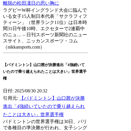
離脱の松田凜日の思い胸に
ラグビーW杯イングランド大会に臨んで
いる女子15人制日本代表「サクラフィフ
ティーン」（世界ランク11位）は日本時
間31日午後10時、エクセターで2連覇中
のニュ… – 日刊スポーツ新聞社のニュー
スサイト、ニッカンスポーツ・コム
（nikkansports.com）
【バドミントン】山口茜が決勝進出「4強続いて
いたので乗り越えられたことは大きい」世界選手
権
日付: 2025/08/30 20:32
引用元:
【バドミントン】山口茜が決勝
進出「4強続いていたので乗り越えられ
たことは大きい」世界選手権
バドミントンの世界選手権は30日、パリ
で各種目の準決勝が行われ、女子シング