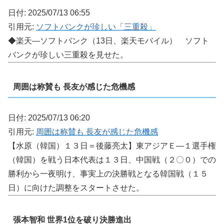
日付: 2025/07/13 06:55
引用元:
ソフトバンクが珍しい「三重殺」
◆楽天―ソフトバンク（13日、楽天モバイル） ソフト
バンクが珍しい三重殺を見せた。
周囲は称賛も 長友が感じた危機感
日付: 2025/07/13 06:20
引用元:
周囲は称賛も 長友が感じた危機感
【水原（韓国）１３日＝後藤亮太】東アジアＥ―１選手権
（韓国）を戦う日本代表は１３日、中国戦（２〇０）での
勝利から一夜明け、事実上の決勝戦となる韓国戦（１５
日）に向けた調整をスタートさせた。
張本智和 世界1位を破り決勝進出