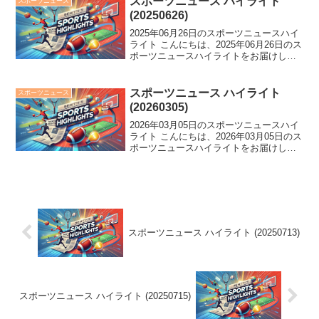
スポーツニュース ハイライト
スポーツニュース
島...
(20250626)
2025年06月26日のスポーツニュースハイ
ライト こんにちは、2025年06月26日のス
ポーツニュースハイライトをお届けしま
す。 G田中将大が2軍戦で6失点の乱調、
SB山川穂高が1軍再合流の丸刈り姿、そ
して佐藤輝のHR王への進化！スポーツ...
スポーツニュース ハイライト
スポーツニュース
(20260305)
2026年03月05日のスポーツニュースハイ
ライト こんにちは、2026年03月05日のス
ポーツニュースハイライトをお届けしま
す。 元競泳選手の大橋悠依さんが結婚を
報告！さらに、高木美帆が現役引退を表
明。WBCのSNS投稿ルールも緩和さ
れ、...
スポーツニュース ハイライト (20250713)
スポーツニュース ハイライト (20250715)