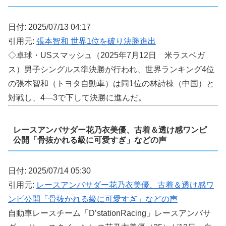
日付: 2025/07/13 04:17
引用元:
張本智和 世界1位を破り決勝進出
◇卓球・USスマッシュ（2025年7月12日 米ラスベガ
ス）男子シングルス準決勝が行われ、世界ランキング4位
の張本智和（トヨタ自動車）は同1位の林詩棟（中国）と
対戦し、4―3で下して決勝に進んだ。
レースアンバサダー花乃衣美優、古着＆透け感ワンピ
公開「骨抜かれる級に可愛すぎ」などの声
日付: 2025/07/14 05:30
引用元:
レースアンバサダー花乃衣美優、古着＆透け感ワ
ンピ公開「骨抜かれる級に可愛すぎ」などの声
自動車レースチーム「D’stationRacing」レースアンバサ