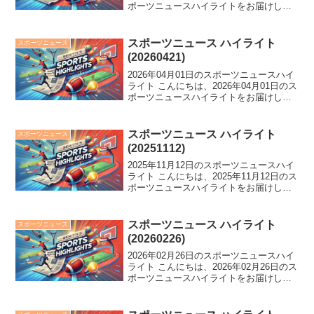
ポーツニュースハイライトをお届けしま
す。 大の里が横綱昇進事実上決定！卓球
男子複で日本勢64年ぶりの金メダル獲得
も話題。プロレス観客の女性が選手に暴
スポーツニュース ハイライト
スポーツニュース
挙...
(20260421)
2026年04月01日のスポーツニュースハイ
ライト こんにちは、2026年04月01日のス
ポーツニュースハイライトをお届けしま
す。 中日が逆転負けで8年ぶり開幕4連
敗、日ハム・細野晴希がノーノー達成、
吉田知那美がロコ退団。スポーツ界に
スポーツニュース ハイライト
スポーツニュース
様々な...
(20251112)
2025年11月12日のスポーツニュースハイ
ライト こんにちは、2025年11月12日のス
ポーツニュースハイライトをお届けしま
す。 阪神・近本が残留契約を締結、楽
天・辰己がFA権行使表明。さらに、SB浜
口遥大が現役引退を決断。一方、鈴木彩
スポーツニュース ハイライト
スポーツニュース
艶...
(20260226)
2026年02月26日のスポーツニュースハイ
ライト こんにちは、2026年02月26日のス
ポーツニュースハイライトをお届けしま
す。 JOC会長がメダル24個への誇りを語
る中、注目のりくりゅうが笑い満載の会
見を開催。さらに、天心の再起戦や広