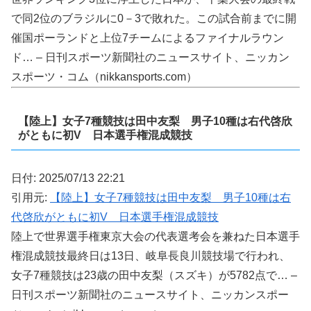
で同2位のブラジルに0－3で敗れた。この試合前までに開
催国ポーランドと上位7チームによるファイナルラウン
ド… – 日刊スポーツ新聞社のニュースサイト、ニッカン
スポーツ・コム（nikkansports.com）
【陸上】女子7種競技は田中友梨 男子10種は右代啓欣
がともに初V 日本選手権混成競技
日付: 2025/07/13 22:21
引用元:
【陸上】女子7種競技は田中友梨 男子10種は右
代啓欣がともに初V 日本選手権混成競技
陸上で世界選手権東京大会の代表選考会を兼ねた日本選手
権混成競技最終日は13日、岐阜長良川競技場で行われ、
女子7種競技は23歳の田中友梨（スズキ）が5782点で… –
日刊スポーツ新聞社のニュースサイト、ニッカンスポー