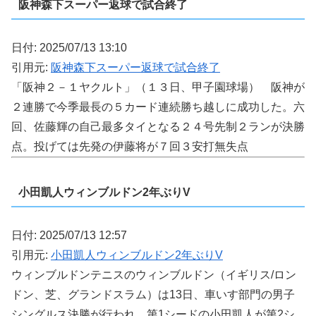
阪神森下スーパー返球で試合終了
日付: 2025/07/13 13:10
引用元:
阪神森下スーパー返球で試合終了
「阪神２－１ヤクルト」（１３日、甲子園球場） 阪神が
２連勝で今季最長の５カード連続勝ち越しに成功した。六
回、佐藤輝の自己最多タイとなる２４号先制２ランが決勝
点。投げては先発の伊藤将が７回３安打無失点
小田凱人ウィンブルドン2年ぶりV
日付: 2025/07/13 12:57
引用元:
小田凱人ウィンブルドン2年ぶりV
ウィンブルドンテニスのウィンブルドン（イギリス/ロン
ドン、芝、グランドスラム）は13日、車いす部門の男子
シングルス決勝が行われ、第1シードの小田凱人が第2シ