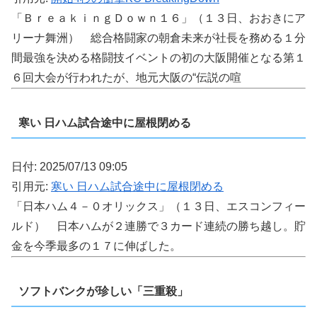
「ＢｒｅａｋｉｎｇＤｏｗｎ１６」（１３日、おおきにア
リーナ舞洲） 総合格闘家の朝倉未来が社長を務める１分
間最強を決める格闘技イベントの初の大阪開催となる第１
６回大会が行われたが、地元大阪の“伝説の喧
寒い 日ハム試合途中に屋根閉める
日付: 2025/07/13 09:05
引用元:
寒い 日ハム試合途中に屋根閉める
「日本ハム４－０オリックス」（１３日、エスコンフィー
ルド） 日本ハムが２連勝で３カード連続の勝ち越し。貯
金を今季最多の１７に伸ばした。
ソフトバンクが珍しい「三重殺」