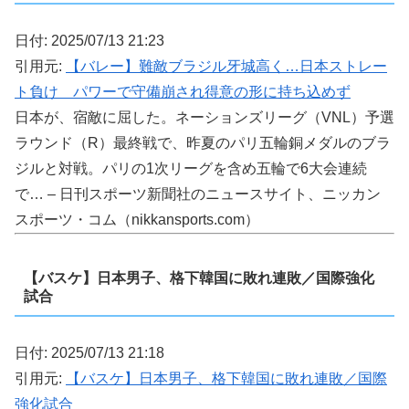
日付: 2025/07/13 21:23
引用元:
【バレー】難敵ブラジル牙城高く…日本ストレー
ト負け パワーで守備崩され得意の形に持ち込めず
日本が、宿敵に屈した。ネーションズリーグ（VNL）予選
ラウンド（R）最終戦で、昨夏のパリ五輪銅メダルのブラ
ジルと対戦。パリの1次リーグを含め五輪で6大会連続
で… – 日刊スポーツ新聞社のニュースサイト、ニッカン
スポーツ・コム（nikkansports.com）
【バスケ】日本男子、格下韓国に敗れ連敗／国際強化
試合
日付: 2025/07/13 21:18
引用元:
【バスケ】日本男子、格下韓国に敗れ連敗／国際
強化試合