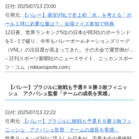
日付: 2025/07/13 23:00
引用元:
【バレー】盛況VNLで史上初「水」を考える「ボ
ール１球に必要な量は？」会場クイズ参加で特典
12日夜、世界ランキング5位の日本が同3位のポーランド
を3－1で破り、今年もバレーボールネーションズリーグ
（VNL）の注目度が高まってきた。その大会で運営側が…
– 日刊スポーツ新聞社のニュースサイト、ニッカンスポー
ツ・コム（nikkansports.com）
【バレー】ブラジルに敗戦も予選Ｒ９勝３敗フィニッ
シュ アクバシュ監督「チームの成長を実感」
日付: 2025/07/13 22:22
引用元:
【バレー】ブラジルに敗戦も予選Ｒ９勝３敗フィ
ニッシュ アクバシュ監督「チームの成長を実感」
世界ランキング3位に浮上した日本が、千葉大会の最終戦