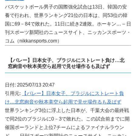
バスケットボール男子の国際強化試合は13日、韓国の安
養で行われ、世界ランキング21位の日本は、同53位の韓
国に69－84で敗れた。11日に続き2連敗。ホーキン… – 日
刊スポーツ新聞社のニュースサイト、ニッカンスポーツ・
コム（nikkansports.com）
【バレー】日本女子、ブラジルにストレート負け…北
窓絢音や秋本美空ら起用で見せ場作るも及ばず
日付: 2025/07/13 20:47
引用元:
【バレー】日本女子、ブラジルにストレート負
け…北窓絢音や秋本美空ら起用で見せ場作るも及ばず
世界ランキング3位に浮上した日本が、千葉大会の最終戦
で同2位のブラジルに0－3で敗れた。この試合前までに開
催国ポーランドと上位7チームによるファイナルラウン
ド… – 日刊スポーツ新聞社のニュースサイト、ニッカン