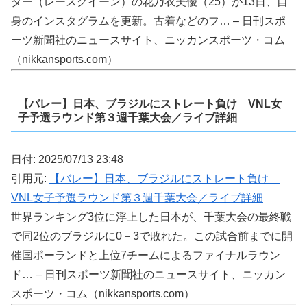
ダー（レースクイーン）の花乃衣美優（25）が13日、自
身のインスタグラムを更新。古着などのフ… – 日刊スポ
ーツ新聞社のニュースサイト、ニッカンスポーツ・コム
（nikkansports.com）
【バレー】日本、ブラジルにストレート負け VNL女
子予選ラウンド第３週千葉大会／ライブ詳細
日付: 2025/07/13 23:48
引用元:
【バレー】日本、ブラジルにストレート負け
VNL女子予選ラウンド第３週千葉大会／ライブ詳細
世界ランキング3位に浮上した日本が、千葉大会の最終戦
で同2位のブラジルに0－3で敗れた。この試合前までに開
催国ポーランドと上位7チームによるファイナルラウン
ド… – 日刊スポーツ新聞社のニュースサイト、ニッカン
スポーツ・コム（nikkansports.com）