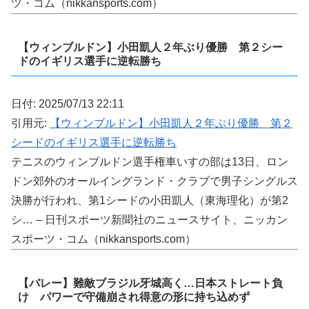
ツ・コム（nikkansports.com）
【ウィンブルドン】小田凱人２年ぶり優勝 第２シー
ドのイギリス選手に逆転勝ち
日付: 2025/07/13 22:11
引用元:
【ウィンブルドン】小田凱人２年ぶり優勝 第２
シードのイギリス選手に逆転勝ち
テニスのウィンブルドン選手権車いすの部は13日、ロン
ドン郊外のオールイングランド・クラブで男子シングルス
決勝が行われ、第1シードの小田凱人（東海理化）が第2
シ… – 日刊スポーツ新聞社のニュースサイト、ニッカン
スポーツ・コム（nikkansports.com）
【バレー】難敵ブラジル牙城高く…日本ストレート負
け パワーで守備崩され得意の形に持ち込めず