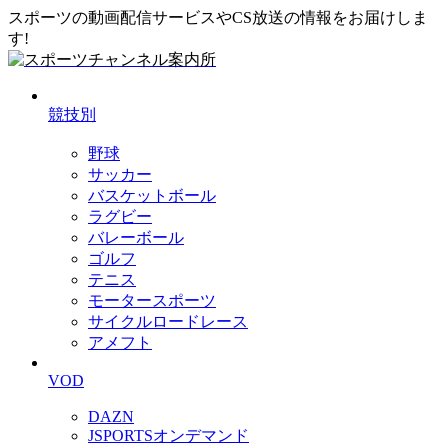
スポーツの動画配信サービスやCS放送の情報をお届けしま
す!
競技別
野球
サッカー
バスケットボール
ラグビー
バレーボール
ゴルフ
テニス
モータースポーツ
サイクルロードレース
アメフト
VOD
DAZN
JSPORTSオンデマンド