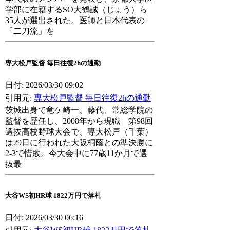
学部に在籍するSO大鶴誠（じょう）ら
35人が選出された。医師と日本代表の
「二刀流」を
専大松戸監督 毎日往復2hの通勤
日付: 2026/03/30 09:02
引用元:
専大松戸監督 毎日往復2hの通勤
茨城出身で竜ケ崎一、藤代、常総学院の
監督を歴任し、2008年から現職 第98回
選抜高校野球大会で、専大松戸（千葉）
は29日に行われた大阪桐蔭との準決勝に
2-3で惜敗。今大会中に77歳11か月で選
抜最
大谷WS初HR球 1822万円で落札
日付: 2026/03/30 06:16