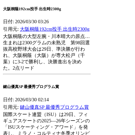
大阪桐蔭192cm投手 出生時2300g
日付: 2026/03/30 03:26
引用元:
大阪桐蔭192cm投手 出生時2300g
大阪桐蔭の大型左腕・川本晴大の原点…
生まれは2300グラムの未熟児 第98回選
抜高校野球大会は29日、準決勝が行わ
れ、大阪桐蔭（大阪）が専大松戸（千
葉）に3-2で勝利し、決勝進出を決め
た。2点リード
鍵山優真SP 最優秀プログラム賞
日付: 2026/03/30 02:14
引用元:
鍵山優真SP 最優秀プログラム賞
国際スケート連盟（ISU）は29日、フィ
ギュアスケートの2025―26年シーズンの
「ISUスケーティング・アワード」を発
表し、ミラノ・コルティナ冬季オリンピ