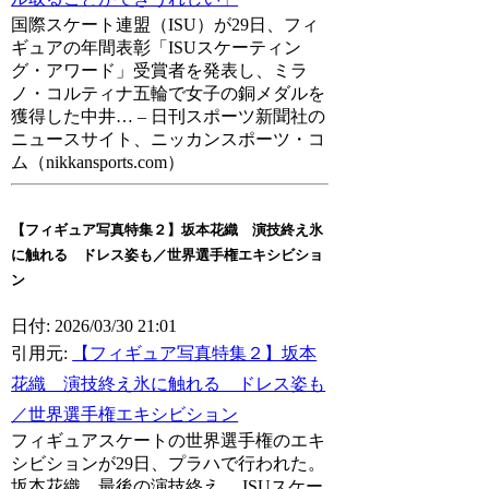
国際スケート連盟（ISU）が29日、フィ
ギュアの年間表彰「ISUスケーティン
グ・アワード」受賞者を発表し、ミラ
ノ・コルティナ五輪で女子の銅メダルを
獲得した中井… – 日刊スポーツ新聞社の
ニュースサイト、ニッカンスポーツ・コ
ム（nikkansports.com）
【フィギュア写真特集２】坂本花織 演技終え氷
に触れる ドレス姿も／世界選手権エキシビショ
ン
日付: 2026/03/30 21:01
引用元:
【フィギュア写真特集２】坂本
花織 演技終え氷に触れる ドレス姿も
／世界選手権エキシビション
フィギュアスケートの世界選手権のエキ
シビションが29日、プラハで行われた。
坂本花織 最後の演技終え… ISUスケー