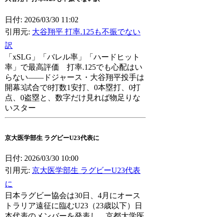
日付: 2026/03/30 11:02
引用元:
大谷翔平 打率.125も不振でない
訳
「xSLG」「バレル率」「ハードヒット
率」で最高評価 打率.125でも心配はい
らない――ドジャース・大谷翔平投手は
開幕3試合で8打数1安打、0本塁打、0打
点、0盗塁と、数字だけ見れば物足りな
いスター
京大医学部生 ラグビーU23代表に
日付: 2026/03/30 10:00
引用元:
京大医学部生 ラグビーU23代表
に
日本ラグビー協会は30日、4月にオース
トラリア遠征に臨むU23（23歳以下）日
本代表のメンバーを発表し、京都大学医