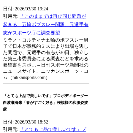
日付: 2026/03/30 19:24
引用元:
「このままでは再び同じ問題が
起きる」五輪ボブスレー問題、元選手有
志がスポーツ庁に調査要望
ミラノ・コルティナ五輪のボブスレー男
子で日本が事務的ミスにより出場を逃し
た問題で、元選手の有志が30日、独立し
た第三者委員会による調査などを求める
要望書をスポ… – 日刊スポーツ新聞社の
ニュースサイト、ニッカンスポーツ・コ
ム（nikkansports.com）
「とても上品で美しいです」プロボディボーダー
白波瀬海来「春がすごく好き」桜模様の和服姿披
露
日付: 2026/03/30 18:52
引用元:
「とても上品で美しいです」プ