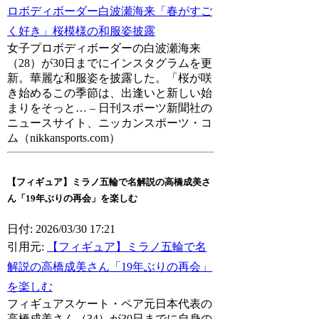
ロボディボーダー白波瀬海来「春がすご
く好き」桜模様の和服姿披露
女子プロボディボーダーの白波瀬海来
（28）が30日までにインスタグラムを更
新。華麗な和服姿を披露した。「桜が咲
き始めるこの季節は、出逢いと新しい始
まりをそっと… – 日刊スポーツ新聞社の
ニュースサイト、ニッカンスポーツ・コ
ム（nikkansports.com）
【フィギュア】ミラノ五輪で名解説の高橋成美さ
ん「19年ぶりの再会」を楽しむ
日付: 2026/03/30 17:21
引用元:
【フィギュア】ミラノ五輪で名
解説の高橋成美さん「19年ぶりの再会」
を楽しむ
フィギュアスケート・ペア元日本代表の
高橋成美さん（34）が30日までに自身の