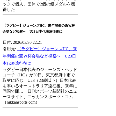
ックで個人、団体で2個の銀メダルを獲
得した
【ラグビー】ジョーンズHC、来年開催の豪Ｗ杯
会場など視察へ U23日本代表遠征後に
日付: 2026/03/30 22:21
引用元:
【ラグビー】ジョーンズHC、来
年開催の豪Ｗ杯会場など視察へ U23日
本代表遠征後に
ラグビー日本代表のジョーンズ・ヘッド
コーチ（HC）が30日、東京都府中市で
取材に応じ、U23（23歳以下）日本代表
を率いるオーストラリア遠征後、来年に
同国で開… – 日刊スポーツ新聞社のニュ
ースサイト、ニッカンスポーツ・コム
（nikkansports.com）