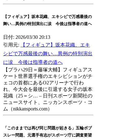
【フィギュア】坂本花織、エキシビで万感最後の
舞い…異例の特別演出に涙 今後は指導者の道へ
日付: 2026/03/30 20:13
引用元:
【フィギュア】坂本花織、エキ
シビで万感最後の舞い…異例の特別演出
に涙 今後は指導者の道へ
【プラハ29日＝藤塚大輔】フィギュアス
ケート世界選手権のエキシビションがチ
ェコの首都にあるO2アリーナで行わ
れ、今大会を最後に引退する女子の坂本
花織（25＝シ… – 日刊スポーツ新聞社の
ニュースサイト、ニッカンスポーツ・コ
ム（nikkansports.com）
「このままでは再び同じ問題が起きる」五輪ボブ
スレー問題、元選手有志がスポーツ庁に調査要望