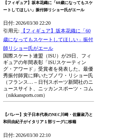
【フィギュア】坂本花織に「60歳になってもスケ
ートしてほしい」振付師リショー氏がエール
日付: 2026/03/30 22:20
引用元:
【フィギュア】坂本花織に「60
歳になってもスケートしてほしい」振付
師リショー氏がエール
国際スケート連盟（ISU）が29日、フィ
ギュアの年間表彰「ISUスケーティン
グ・アワード」受賞者を発表した。最優
秀振付師賞に輝いたブノワ・リショー氏
（フランス… – 日刊スポーツ新聞社のニ
ュースサイト、ニッカンスポーツ・コム
（nikkansports.com）
【バレー】女子日本代表のNEC川崎・佐藤淑乃と
和田由紀子がイタリア１部リーグに移籍
日付: 2026/03/30 22:10