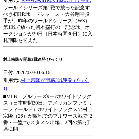
引用元:
大谷WS初HR球 1822万円で落札
ワールドシリーズ第1戦で放った記念す
べき初HR球 ドジャース・大谷翔平投
手が、昨年のワールドシリーズ（WS）
第1戦で放った初本塁打の「記念球」オ
ークションが29日（日本時間30日）に入
札期限を迎えた
村上宗隆が開幕3戦連発 びっくり
日付: 2026/03/30 06:16
引用元:
村上宗隆が開幕3戦連発 びっく
り
■MLB ブルワーズ9ー7ホワイトソック
ス（日本時間30日、アメリカンファミリ
ーフィールド）ホワイトソックスの村上
宗隆（26）が敵地でのブルワーズ戦で“2
番・一塁”でスタメン出場、2回の第2打
席に開