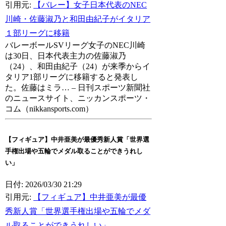
引用元:
【バレー】女子日本代表のNEC
川崎・佐藤淑乃と和田由紀子がイタリア
１部リーグに移籍
バレーボールSVリーグ女子のNEC川崎
は30日、日本代表主力の佐藤淑乃
（24）、和田由紀子（24）が来季からイ
タリア1部リーグに移籍すると発表し
た。佐藤はミラ… – 日刊スポーツ新聞社
のニュースサイト、ニッカンスポーツ・
コム（nikkansports.com）
【フィギュア】中井亜美が最優秀新人賞「世界選
手権出場や五輪でメダル取ることができうれし
い」
日付: 2026/03/30 21:29
引用元:
【フィギュア】中井亜美が最優
秀新人賞「世界選手権出場や五輪でメダ
ル取ることができうれしい」