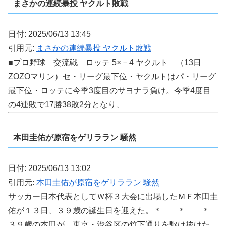
まさかの連続暴投 ヤクルト敗戦
日付: 2025/06/13 13:45
引用元:
まさかの連続暴投 ヤクルト敗戦
■プロ野球 交流戦 ロッテ 5×－4 ヤクルト （13日
ZOZOマリン）セ・リーグ最下位・ヤクルトはパ・リーグ
最下位・ロッテに今季3度目のサヨナラ負け。今季4度目
の4連敗で17勝38敗2分となり、
本田圭佑が原宿をゲリララン 騒然
日付: 2025/06/13 13:02
引用元:
本田圭佑が原宿をゲリララン 騒然
サッカー日本代表としてＷ杯３大会に出場したＭＦ本田圭
佑が１３日、３９歳の誕生日を迎えた。＊ ＊ ＊
３９歳の本田が、東京・渋谷区の竹下通りを駆け抜けた。