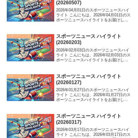
(20260507)
2026年04月01日のスポーツニュースハイ
ライト こんにちは、2026年04月01日のス
ポーツニュースハイライトをお届けしま
す。 中日が逆転負けで8年ぶり開幕4連
敗、日ハム・細野晴希がノーノー達成、
吉田知那美がロコ退団。スポーツ界に
スポーツニュース ハイライト
スポーツニュース
様々な...
(20260203)
2026年02月03日のスポーツニュースハイ
ライト こんにちは、2026年02月03日のス
ポーツニュースハイライトをお届けしま
す。 ウルフアロンが天龍のエールに持論
を展開、新濱立也は選手村周辺での困惑
を告白。マラソンでの黒田朝日の強さに
スポーツニュース ハイライト
スポーツニュース
迫り...
(20260127)
2026年01月27日のスポーツニュースハイ
ライト こんにちは、2026年01月27日のス
ポーツニュースハイライトをお届けしま
す。 MLBで話題の"最優秀"選手が夢中、
侍ジャパンメンバー漏れやEVILの新日本
プロレス退団など様々なニュースが...
スポーツニュース ハイライト
スポーツニュース
(20260317)
2026年03月17日のスポーツニュースハイ
ライト こんにちは、2026年03月17日のス