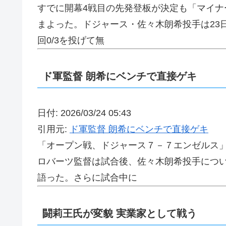
すでに開幕4戦目の先発登板が決定も「マイ
まよった。ドジャース・佐々木朗希投手は23
回0/3を投げて無
ド軍監督 朗希にベンチで直接ゲキ
日付: 2026/03/24 05:43
引用元:
ド軍監督 朗希にベンチで直接ゲキ
「オープン戦、ドジャース７－７エンゼルス
ロバーツ監督は試合後、佐々木朗希投手につ
語った。さらに試合中に
闘莉王氏が変貌 実業家として戦う