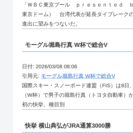
「ＷＢＣ東京プール ｐｒｅｓｅｎｔｅｄ 
東京ドーム） 台湾代表が延長タイブレーク
進出に望みをつないだ。
モーグル堀島行真 W杯で総合V
日付: 2026/03/08 08:06
引用元:
モーグル堀島行真 W杯で総合V
国際スキー・スノーボード連盟（FIS）は8
（W杯）で男子の堀島行真（トヨタ自動車）が
初の快挙。種目別
快挙 横山典弘がJRA通算3000勝