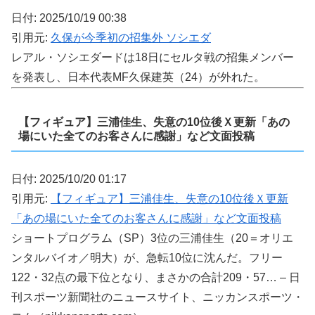
日付: 2025/10/19 00:38
引用元:
久保が今季初の招集外 ソシエダ
レアル・ソシエダードは18日にセルタ戦の招集メンバー
を発表し、日本代表MF久保建英（24）が外れた。
【フィギュア】三浦佳生、失意の10位後Ｘ更新「あの
場にいた全てのお客さんに感謝」など文面投稿
日付: 2025/10/20 01:17
引用元:
【フィギュア】三浦佳生、失意の10位後Ｘ更新
「あの場にいた全てのお客さんに感謝」など文面投稿
ショートプログラム（SP）3位の三浦佳生（20＝オリエ
ンタルバイオ／明大）が、急転10位に沈んだ。フリー
122・32点の最下位となり、まさかの合計209・57… – 日
刊スポーツ新聞社のニュースサイト、ニッカンスポーツ・