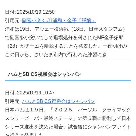
日付: 2025/10/19 12:50
引用元:
副審小突く J1浦和・金子「謹慎」
浦和は19日、アウェー横浜戦（18日、日産スタジアム）
で副審を小突いてして退場処分を科されたMF金子拓郎
（28）がチームを離脱することを発表した。一夜明けの
この日から、さいたま市内で行われた練習に参
ハムとSB CS祝勝会はシャンパン
日付: 2025/10/19 10:47
引用元:
ハムとSB CS祝勝会はシャンパン
日本ハムは１９日、「２０２５ パーソル クライマック
スシリーズ パ・最終ステージ」の第６戦に勝利して日本
シリーズ進出を決めた場合、試合後にシャンパンファイト
を行うと発表した。