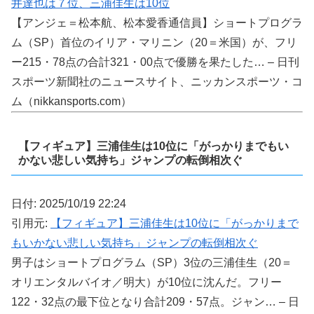
井達也は７位、三浦佳生は10位
【アンジェ＝松本航、松本愛香通信員】ショートプログラ
ム（SP）首位のイリア・マリニン（20＝米国）が、フリ
ー215・78点の合計321・00点で優勝を果たした… – 日刊
スポーツ新聞社のニュースサイト、ニッカンスポーツ・コ
ム（nikkansports.com）
【フィギュア】三浦佳生は10位に「がっかりまでもい
かない悲しい気持ち」ジャンプの転倒相次ぐ
日付: 2025/10/19 22:24
引用元:
【フィギュア】三浦佳生は10位に「がっかりまで
もいかない悲しい気持ち」ジャンプの転倒相次ぐ
男子はショートプログラム（SP）3位の三浦佳生（20＝
オリエンタルバイオ／明大）が10位に沈んだ。フリー
122・32点の最下位となり合計209・57点。ジャン… – 日