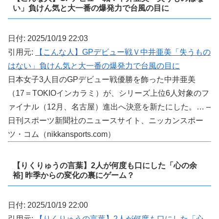
い」負けん気と大一番の爆発力で台風の目に
日付: 2025/10/19 22:03
引用元:
【こんな人】GPデビュー戦Ｖ中井亜美「失うもの
はない」負けん気と大一番の爆発力で台風の目に
日本女子3人目のGPデビュー戦優勝を飾った中井亜美
（17＝TOKIOインカラミ）が、シリーズ上位6人対象のフ
ァイナル（12月、名古屋）進出へ決意を新たにした。… –
日刊スポーツ新聞社のニュースサイト、ニッカンスポー
ツ・コム（nikkansports.com）
【りくりゅうの言葉】2人が何度も口にした「心の余
裕] 昨季からの変化の裏にゲーム？
日付: 2025/10/19 22:00
引用元:
【りくりゅうの言葉】2人が何度も口にした「心