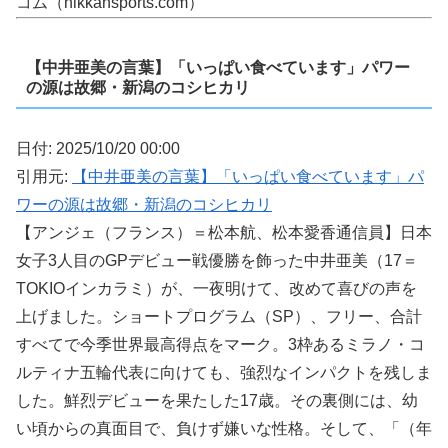
コム（nikkansports.com）
【中井亜美の言葉】「いっぱい食べています」パワー
の源は故郷・新潟のコシヒカリ
日付: 2025/10/20 00:00
引用元:
【中井亜美の言葉】「いっぱい食べています」パ
ワーの源は故郷・新潟のコシヒカリ
【アンジェ（フランス）＝松本航、松本愛香通信員】日本
女子3人目のGPデビュー戦優勝を飾った中井亜美（17＝
TOKIOインカラミ）が、一夜明けて、改めて喜びの声を
上げました。ショートプログラム（SP）、フリー、合計
すべてで今季世界最高得点をマーク。3枠あるミラノ・コ
ルティナ五輪代表に向けても、強烈なインパクトを残しま
した。鮮烈デビューを果たした17歳。その裏側には、幼
い頃からの真面目で、負けず嫌いな性格。そして、「（年