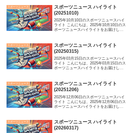
1S突破！阿部監督の驚きのコメントやV
打のレイエスの大絶叫も話題に。さら...
スポーツニュース ハイライト
スポーツニュース
(20251010)
2025年10月10日のスポーツニュースハイ
ライト こんにちは、2025年10月10日のス
ポーツニュースハイライトをお届けしま
す。 ロッテ新監督の本気度に選手悲鳴！
佐藤龍世戦力外、大谷の打席判断に苦
言。出雲駅伝で中大が圧倒的スピードで
スポーツニュース ハイライト
スポーツニュース
初Ｖ目...
(20250315)
2025年03月15日のスポーツニュースハイ
ライト こんにちは、2025年03月15日のス
ポーツニュースハイライトをお届けしま
す。 大谷が東京Dでガッツポーズ！田中
将大はカブス戦登板せず。ヤクルト奥川
が開幕投手に抜擢。さらに、女子プロテ
スポーツニュース ハイライト
スポーツニュース
ニス...
(20251206)
2025年12月06日のスポーツニュースハイ
ライト こんにちは、2025年12月06日のス
ポーツニュースハイライトをお届けしま
す。 W杯組み合わせが発表！森保J率い
る日本がオランダと同組に。坂本花織は
悔し涙のSP5位、りくりゅうに歓声。野
スポーツニュース ハイライト
スポーツニュース
球...
(20260317)