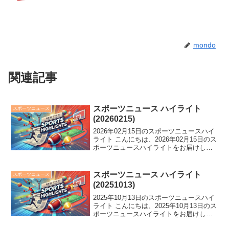
mondo
関連記事
スポーツニュース ハイライト
スポーツニュース
(20260215)
2026年02月15日のスポーツニュースハイ
ライト こんにちは、2026年02月15日のス
ポーツニュースハイライトをお届けしま
す。 ジャンプLHで二階堂蓮が感動の銀メ
ダル獲得！カメラマン打球直撃で搬送、
阪神戦でのトラブルも。さらに欧勝馬の
スポーツニュース ハイライト
スポーツニュース
披...
(20251013)
2025年10月13日のスポーツニュースハイ
ライト こんにちは、2025年10月13日のス
ポーツニュースハイライトをお届けしま
す。 DeNAが大逆転サヨナラ勝利でCS第