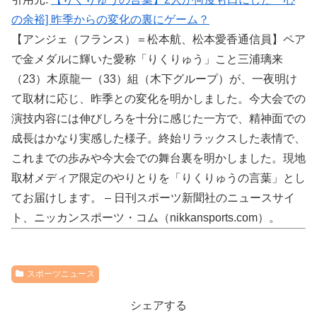
の余裕] 昨季からの変化の裏にゲーム？
【アンジェ（フランス）＝松本航、松本愛香通信員】ペア
で金メダルに輝いた愛称「りくりゅう」こと三浦璃来
（23）木原龍一（33）組（木下グループ）が、一夜明け
て取材に応じ、昨季との変化を明かしました。今大会での
演技内容には伸びしろを十分に感じた一方で、精神面での
成長はかなり実感した様子。終始リラックスした表情で、
これまでの歩みや今大会での舞台裏を明かしました。現地
取材メディア限定のやりとりを「りくりゅうの言葉」とし
てお届けします。 – 日刊スポーツ新聞社のニュースサイ
ト、ニッカンスポーツ・コム（nikkansports.com）。
スポーツニュース
シェアする