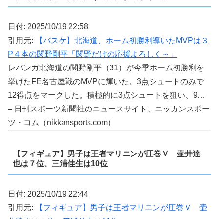
日付: 2025/10/19 22:58
引用元:
【バスケ】北海道、ホーム初勝利導いたMVPは３
P４本の関野剛平「関野だけの応援よろしく～」
レバンガ北海道の関野剛平（31）が今季ホーム初勝利を
挙げたFE名古屋戦のMVPに輝いた。3点シュートのみで
12得点をマークした。積極的に3点シュートを狙い、9…
– 日刊スポーツ新聞社のニュースサイト、ニッカンスポー
ツ・コム（nikkansports.com）
【フィギュア】男子は王者マリニンが圧巻Ｖ 壷井達
也は７位、三浦佳生は10位
日付: 2025/10/19 22:44
引用元:
【フィギュア】男子は王者マリニンが圧巻Ｖ 壷