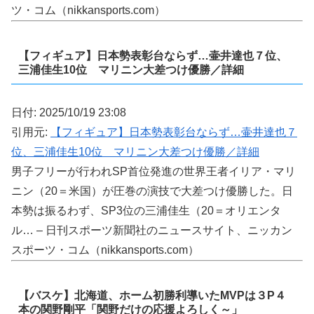
ツ・コム（nikkansports.com）
【フィギュア】日本勢表彰台ならず…壷井達也７位、
三浦佳生10位 マリニン大差つけ優勝／詳細
日付: 2025/10/19 23:08
引用元:
【フィギュア】日本勢表彰台ならず…壷井達也７
位、三浦佳生10位 マリニン大差つけ優勝／詳細
男子フリーが行われSP首位発進の世界王者イリア・マリ
ニン（20＝米国）が圧巻の演技で大差つけ優勝した。日
本勢は振るわず、SP3位の三浦佳生（20＝オリエンタ
ル… – 日刊スポーツ新聞社のニュースサイト、ニッカン
スポーツ・コム（nikkansports.com）
【バスケ】北海道、ホーム初勝利導いたMVPは３P４
本の関野剛平「関野だけの応援よろしく～」