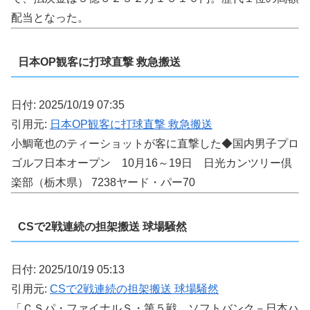
配当となった。
日本OP観客に打球直撃 救急搬送
日付: 2025/10/19 07:35
引用元:
日本OP観客に打球直撃 救急搬送
小鯛竜也のティーショットが客に直撃した◆国内男子プロ
ゴルフ日本オープン 10月16～19日 日光カンツリー倶
楽部（栃木県） 7238ヤード・パー70
CSで2戦連続の担架搬送 球場騒然
日付: 2025/10/19 05:13
引用元:
CSで2戦連続の担架搬送 球場騒然
「ＣＳパ・ファイナルＳ・第５戦、ソフトバンク－日本ハ