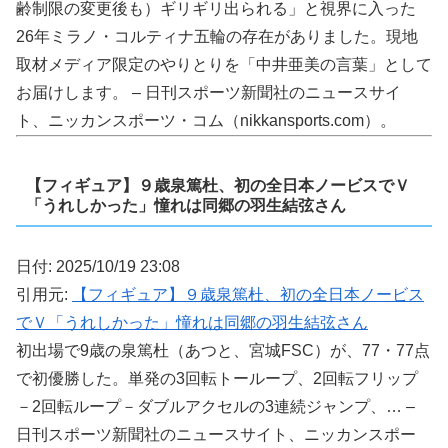
齢制限の変更後も）ギリギリ出られる」と視界に入った
26年ミラノ・コルティナ五輪の存在がありました。現地
取材メディア限定のやりとりを「中井亜美の言葉」として
お届けします。 – 日刊スポーツ新聞社のニュースサイ
ト、ニッカンスポーツ・コム（nikkansports.com）。
【フィギュア】９歳泉篤杜、初の全日本ノービスでＶ
「うれしかった」憧れは同郷の羽生結弦さん
日付: 2025/10/19 23:08
引用元:
【フィギュア】９歳泉篤杜、初の全日本ノービス
でＶ「うれしかった」憧れは同郷の羽生結弦さん
初出場で9歳の泉篤杜（あつと、宮城FSC）が、77・77点
で初優勝した。単発の3回転トーループ、2回転フリップ
－2回転ループ－ダブルアクセルの3連続ジャンプ、… –
日刊スポーツ新聞社のニュースサイト、ニッカンスポー