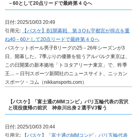
－60として20点リードで最終第４Ｑへ
日付: 2025/10/03 20:49
引用元:
【バスケ】B1開幕戦 第３Qも宇都宮が得点を重
ね40－60として20点リードで最終第４Ｑへ
バスケットボール男子Bリーグの25－26年シーズンが3
日、開幕した。7季ぶりの優勝を狙うアルバルク東京は、
この日開業の新本拠地「トヨタアリーナ東京」で、昨季
王… – 日刊スポーツ新聞社のニュースサイト、ニッカン
スポーツ・コム（nikkansports.com）
【バスケ】「富士通のMMコンビ」パリ五輪代表の宮沢
と現役復帰の前沢 神奈川出身２選手V3誓う
日付: 2025/10/03 20:44
引用元:
【バスケ】「富士通のMMコンビ」パリ五輪代表