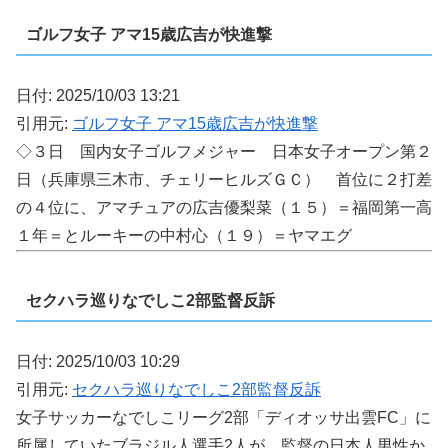
ゴルフ女子 アマ15歳広吉が快進撃
日付: 2025/10/03 13:21
引用元:
ゴルフ女子 アマ15歳広吉が快進撃
◇３日 国内女子ゴルフメジャー 日本女子オープン第２
日（兵庫県三木市、チェリーヒルズＧＣ） 首位に２打差
の４位に、アマチュアの広吉優梨菜（１５）＝福岡第一高
１年＝とルーキーの中村心（１９）＝ヤマエグ
セクハラ巡りなでしこ2部監督反訴
日付: 2025/10/03 10:29
引用元:
セクハラ巡りなでしこ2部監督反訴
女子サッカーなでしこリーグ2部「ディオッサ出雲FC」に
所属していたブラジル人選手2人が、監督の日本人男性か