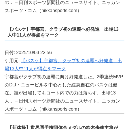
の… – 日刊スポーツ新聞社のニュースサイト、ニッカン
スポーツ・コム（nikkansports.com）
【バスケ】宇都宮、クラブ初の連覇へ好発進 出場13
人中11人が得点をマーク
日付: 2025/10/03 22:56
引用元:
【バスケ】宇都宮、クラブ初の連覇へ好発進 出
場13人中11人が得点をマーク
宇都宮がクラブ初の連覇に向け好発進した。2季連続MVP
のD.J・ニュービルを中心とした緩急自在のバスケは健
在。誰が出場してもコート内での力は落ちず、出場13
人… – 日刊スポーツ新聞社のニュースサイト、ニッカン
スポーツ・コム（nikkansports.com）
【新体操】世界選手権団体金メダルの鈴木歩佳主将が