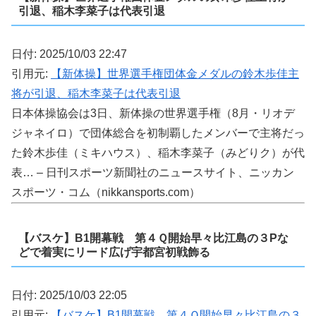
引退、稲木李菜子は代表引退
日付: 2025/10/03 22:47
引用元:
【新体操】世界選手権団体金メダルの鈴木歩佳主
将が引退、稲木李菜子は代表引退
日本体操協会は3日、新体操の世界選手権（8月・リオデ
ジャネイロ）で団体総合を初制覇したメンバーで主将だっ
た鈴木歩佳（ミキハウス）、稲木李菜子（みどりク）が代
表… – 日刊スポーツ新聞社のニュースサイト、ニッカン
スポーツ・コム（nikkansports.com）
【バスケ】B1開幕戦 第４Ｑ開始早々比江島の３Pな
どで着実にリード広げ宇都宮初戦飾る
日付: 2025/10/03 22:05
引用元:
【バスケ】B1開幕戦 第４Ｑ開始早々比江島の３