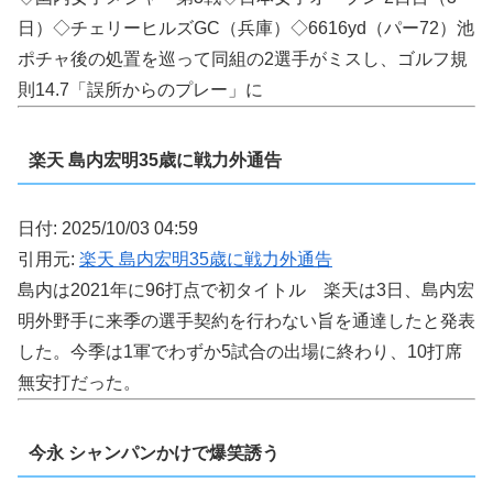
日）◇チェリーヒルズGC（兵庫）◇6616yd（パー72）池
ポチャ後の処置を巡って同組の2選手がミスし、ゴルフ規
則14.7「誤所からのプレー」に
楽天 島内宏明35歳に戦力外通告
日付: 2025/10/03 04:59
引用元:
楽天 島内宏明35歳に戦力外通告
島内は2021年に96打点で初タイトル 楽天は3日、島内宏
明外野手に来季の選手契約を行わない旨を通達したと発表
した。今季は1軍でわずか5試合の出場に終わり、10打席
無安打だった。
今永 シャンパンかけで爆笑誘う