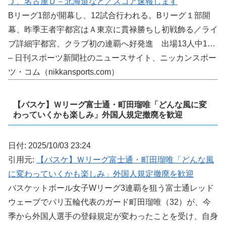
Ｊ、名古屋Ｄ－北海道など／スコア速報します
Bリーグ1部が開幕し、12試合行われる。Bリーグ１部開
幕、昨季王者宇都宮はＡ東京に貫禄勝ちし初戦飾る／ライ
ブ詳細宇都宮、クラブ初の連覇へ好発進 出場13人中1…
– 日刊スポーツ新聞社のニュースサイト、ニッカンスポー
ツ・コム（nikkansports.com）
【バスケ】Ｗリーグ富士通・町田瑠唯「どんな風に変
わっていくかも楽しみ」外国人規定撤廃を歓迎
日付: 2025/10/03 23:24
引用元:
【バスケ】Ｗリーグ富士通・町田瑠唯「どんな風
に変わっていくかも楽しみ」外国人規定撤廃を歓迎
バスケットボール女子Wリーグ3連覇を狙う富士通レッド
ウェーブでパリ五輪代表のガード町田瑠唯（32）が、今
季から外国人選手の登録規定が変わったことを受け、自身