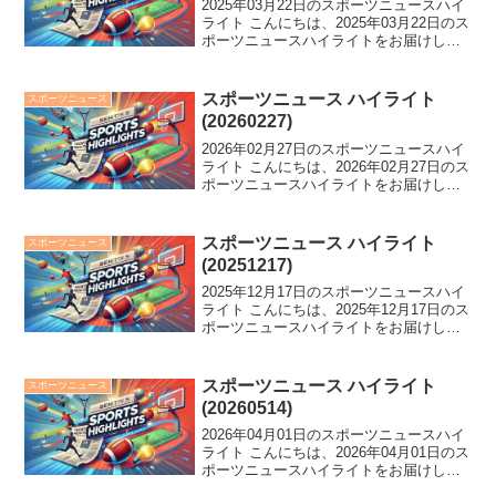
2025年03月22日のスポーツニュースハイ
ライト こんにちは、2025年03月22日のス
ポーツニュースハイライトをお届けしま
す。 プロ野球に異例の罰金導入、市民プ
ールから世界への転身、中日の驚きの起
用法、森保監督の異例のメディア対応な
スポーツニュース ハイライト
スポーツニュース
ど、...
(20260227)
2026年02月27日のスポーツニュースハイ
ライト こんにちは、2026年02月27日のス
ポーツニュースハイライトをお届けしま
す。 侍J合流の舞台で誠也が大谷を「翔
平様」と呼び笑いを誘い、ファン300人超
が大谷翔平の姿に歓喜。五輪金の木村
スポーツニュース ハイライト
スポーツニュース
葵...
(20251217)
2025年12月17日のスポーツニュースハイ
ライト こんにちは、2025年12月17日のス
ポーツニュースハイライトをお届けしま
す。 DF冨安健洋が名門アヤックス加入、
Jリーグ公式球にキャプテン翼登場、武尊
が格闘家としての第1章を完結。阪神が...
スポーツニュース ハイライト
スポーツニュース
(20260514)
2026年04月01日のスポーツニュースハイ
ライト こんにちは、2026年04月01日のス
ポーツニュースハイライトをお届けしま
す。 中日が逆転負けで8年ぶり開幕4連