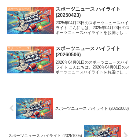
敗、日ハム・細野晴希がノーノー達成、
吉田知那美がロコ退団。スポーツ界に
スポーツニュース ハイライト
スポーツニュース
様々な...
(20250423)
2025年04月23日のスポーツニュースハイ
ライト こんにちは、2025年04月23日のス
ポーツニュースハイライトをお届けしま
す。 楽天の浅村選手が記念ボールを返し
て!?ヤクルトの珍事、阪神の佐藤選手の
逆方向HR、巨人の坂本選手の2軍遠征
スポーツニュース ハイライト
スポーツニュース
な...
(20260506)
2026年04月01日のスポーツニュースハイ
ライト こんにちは、2026年04月01日のス
ポーツニュースハイライトをお届けしま
す。 中日が逆転負けで8年ぶり開幕4連
敗、日ハム・細野晴希がノーノー達成、
吉田知那美がロコ退団。スポーツ界に
様々な...
スポーツニュース ハイライト (20251003)
スポーツニュース ハイライト (20251005)