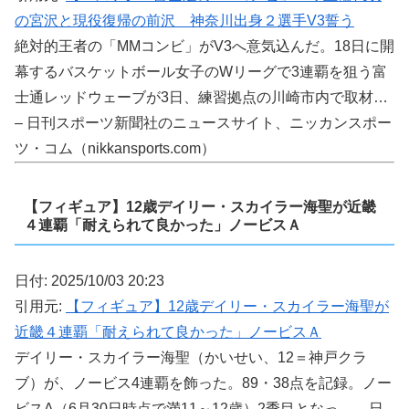
の宮沢と現役復帰の前沢 神奈川出身２選手V3誓う
絶対的王者の「MMコンビ」がV3へ意気込んだ。18日に開
幕するバスケットボール女子のWリーグで3連覇を狙う富
士通レッドウェーブが3日、練習拠点の川崎市内で取材…
– 日刊スポーツ新聞社のニュースサイト、ニッカンスポー
ツ・コム（nikkansports.com）
【フィギュア】12歳デイリー・スカイラー海聖が近畿
４連覇「耐えられて良かった」ノービスＡ
日付: 2025/10/03 20:23
引用元:
【フィギュア】12歳デイリー・スカイラー海聖が
近畿４連覇「耐えられて良かった」ノービスＡ
デイリー・スカイラー海聖（かいせい、12＝神戸クラ
ブ）が、ノービス4連覇を飾った。89・38点を記録。ノー
ビスA（6月30日時点で満11～12歳）2季目となっ… – 日