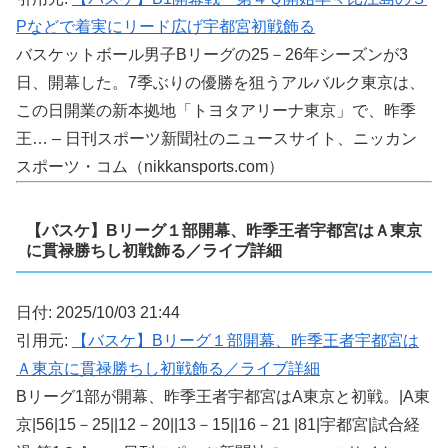
Pなどで着実にリード広げ宇都宮初戦飾る
バスケットボール男子Bリーグの25－26年シーズンが3
日、開幕した。7季ぶりの優勝を狙うアルバルク東京は、
この日開業の新本拠地「トヨタアリーナ東京」で、昨季
王… – 日刊スポーツ新聞社のニュースサイト、ニッカン
スポーツ・コム（nikkansports.com）
【バスケ】Bリーグ１部開幕、昨季王者宇都宮はＡ東京
に貫禄勝ちし初戦飾る／ライブ詳細
日付: 2025/10/03 21:44
引用元:
【バスケ】Bリーグ１部開幕、昨季王者宇都宮は
Ａ東京に貫禄勝ちし初戦飾る／ライブ詳細
Bリーグ1部が開幕、昨季王者宇都宮はA東京と初戦。|A東
京|56|15－25||12－20||13－15||16－21 |81|宇都宮|試合経