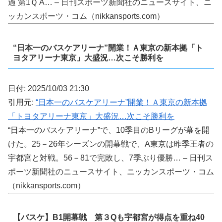
過 第1Ｑ A… – 日刊スポーツ新聞社のニュースサイト、ニ
ッカンスポーツ・コム（nikkansports.com）
“日本一のバスケアリーナ”開業！Ａ東京の新本拠「ト
ヨタアリーナ東京」大盛況…次こそ勝利を
日付: 2025/10/03 21:30
引用元:
“日本一のバスケアリーナ”開業！Ａ東京の新本拠
「トヨタアリーナ東京」大盛況…次こそ勝利を
“日本一のバスケアリーナ”で、10季目のBリーグが幕を開
けた。25－26年シーズンの開幕戦で、A東京は昨季王者の
宇都宮と対戦。56－81で完敗し、7季ぶり優勝… – 日刊ス
ポーツ新聞社のニュースサイト、ニッカンスポーツ・コム
（nikkansports.com）
【バスケ】B1開幕戦 第３Qも宇都宮が得点を重ね40