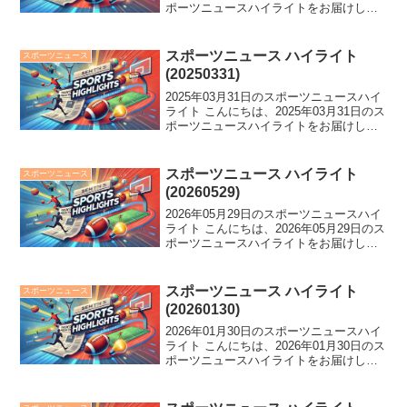
ポーツニュースハイライトをお届けしま
す。 広陵が旭川志峯を破り初戦突破、田
中将大が移籍後初安打を記録。一方、
DeNAは主砲・牧秀悟が手術へ。さらに、
スポーツニュース ハイライト
スポーツニュース
大...
(20250331)
2025年03月31日のスポーツニュースハイ
ライト こんにちは、2025年03月31日のス
ポーツニュースハイライトをお届けしま
す。 新庄監督のズバズバ起用的中で3連
勝を達成！選抜決勝は「1球継投」で勝負
が分かれ、工藤公康氏の長女が国内ツア
スポーツニュース ハイライト
スポーツニュース
ー...
(20260529)
2026年05月29日のスポーツニュースハイ
ライト こんにちは、2026年05月29日のス
ポーツニュースハイライトをお届けしま
す。 日本スポーツ界に衝撃が走る連続不
祥事。バレーボール男子代表を巡る問題
が深刻化し、各選手の動向に注目が集ま
スポーツニュース ハイライト
スポーツニュース
る中...
(20260130)
2026年01月30日のスポーツニュースハイ
ライト こんにちは、2026年01月30日のス
ポーツニュースハイライトをお届けしま
す。 バスケやフィギュアスケート、スポ
ーツ界の注目ニュースが続々！米空港で
足止めの笹生優花選手やセンバツ出場校