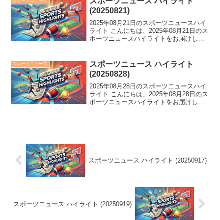
スポーツニュース ハイライト
スポーツニュース
発表...
(20250821)
2025年08月21日のスポーツニュースハイ
ライト こんにちは、2025年08月21日のス
ポーツニュースハイライトをお届けしま
す。 G助っ人が怒り爆発、バットをへし
折る事件が！ボクシングでは2年半で6人
が開頭手術を受け、左指ない横山選手が
スポーツニュース ハイライト
スポーツニュース
大...
(20250828)
2025年08月28日のスポーツニュースハイ
ライト こんにちは、2025年08月28日のス
ポーツニュースハイライトをお届けしま
す。 球場停電から五輪金メダリストの国
際結婚まで、スポーツ界は騒然！朗希の
評価分かれる中、バレー世界大会では
41-...
スポーツニュース ハイライト (20250917)
スポーツニュース ハイライト (20250919)