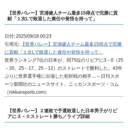
【世界バレー】宮浦健人チーム最多15得点で完勝に貢
献「１次Lで敗退した責任や覚悟を持って」
日付: 2025/09/18 00:23
引用元:
【世界バレー】宮浦健人チーム最多15得点で完勝
に貢献「１次Lで敗退した責任や覚悟を持って」
世界ランキング7位の日本が、同75位のリビアに3－0（25
－20、25－17、25－12）のストレートで勝利した。43年
ぶりに世界選手権に出場した初対戦の相手… – 日刊スポ
ーツ新聞社のニュースサイト、ニッカンスポーツ・コム
（nikkansports.com）
【世界バレー】２連敗で予選敗退した日本男子がリビ
アに３－０ストレート勝ち／ライブ詳細