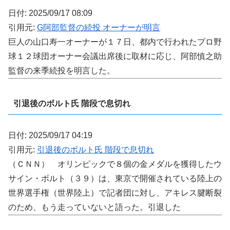
日付: 2025/09/17 08:09
引用元:
G阿部監督の続投 オーナーが明言
巨人の山口寿一オーナーが１７日、都内で行われたプロ野
球１２球団オーナー会議出席後に取材に応じ、阿部慎之助
監督の来季続投を明言した。
引退後のボルト氏 階段で息切れ
日付: 2025/09/17 04:19
引用元:
引退後のボルト氏 階段で息切れ
（ＣＮＮ） オリンピックで８個の金メダルを獲得したウ
サイン・ボルト（３９）は、東京で開催されている陸上の
世界選手権（世界陸上）で記者団に対し、アキレス腱断裂
のため、もう走っていないと語った。引退した