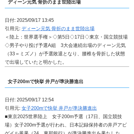
ディーン元気 骨折のまま世陸出場
日付: 2025/09/17 13:45
引用元:
ディーン元気 骨折のまま世陸出場
＜陸上：世界選手権＞◇第5日◇17日◇東京・国立競技場
◇男子やり投げ予選A組 3大会連続出場のディーン元気
（33＝ミズノ）が予選敗退となり、腰椎を骨折した状態
で出場していたと明かした。
女子200mで快挙 井戸が準決勝進出
日付: 2025/09/17 12:54
引用元:
女子200mで快挙 井戸が準決勝進出
■東京2025世界陸上 女子200m予選（17日、国立競技
場）女子200m予選が行われ、日本記録保持者の井戸アビ
ゲイル風果（24、東邦銀行）が準決勝進出を果たした。