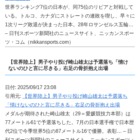
世界ランキング7位の日本が、同75位のリビアと対戦して
いる。トルコ、カナダにストレートの連敗を喫し、早々に
1次リーグ敗退が決まった日本。28年ロサンゼルス五輪…
– 日刊スポーツ新聞社のニュースサイト、ニッカンスポー
ツ・コム（nikkansports.com）
【世界陸上】男子やり投げ崎山雄太は予選落ち「情け
ないのひと言に尽きる」右足の骨折抱え出場
日付: 2025/09/17 23:08
引用元:
【世界陸上】男子やり投げ崎山雄太は予選落ち
「情けないのひと言に尽きる」右足の骨折抱え出場
メダルが期待された崎山雄太（29＝愛媛競技力本部）は
77メートル61で予選落ちした。7月の日本選手権で日本歴
代2位で今季世界5位の87メートル16で優勝。表彰… – 日
刊スポーツ新聞社のニュースサイト、ニッカンスポーツ・