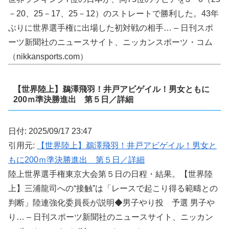
－20、25－17、25－12）のストレートで勝利した。43年
ぶりに世界選手権に出場した初対戦の相手… – 日刊スポ
ーツ新聞社のニュースサイト、ニッカンスポーツ・コム
（nikkansports.com）
【世界陸上】鵜澤飛羽！井戸アビゲイル！男女ともに
200ｍ準決勝進出 第５日／詳細
日付: 2025/09/17 23:47
引用元:
【世界陸上】鵜澤飛羽！井戸アビゲイル！男女と
もに200ｍ準決勝進出 第５日／詳細
陸上世界選手権東京大会第５日の日程・結果。【世界陸
上】三浦龍司への“接触”は「レースで起こり得る範疇との
判断」陸連強化委員長が説明◆男子やり投 予選 男子や
り… – 日刊スポーツ新聞社のニュースサイト、ニッカン