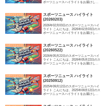
ポーツニュースハイライトをお届けしま
す。 SB監督新庄氏との心根共感、ソフト
バンク2年連続リーグ制覇。智弁和や報徳
センバツ絶望的事態も。さらにJ1では...
スポーツニュース ハイライト
スポーツニュース
(20260203)
2026年02月03日のスポーツニュースハイ
ライト こんにちは、2026年02月03日のス
ポーツニュースハイライトをお届けしま
す。 ウルフアロンが天龍のエールに持論
を展開、新濱立也は選手村周辺での困惑
を告白。マラソンでの黒田朝日の強さに
スポーツニュース ハイライト
スポーツニュース
迫り...
(20260522)
2026年05月22日のスポーツニュースハイ
ライト こんにちは、2026年05月22日のス
ポーツニュースハイライトをお届けしま
す。 40歳でW杯独代表への復帰を果たす
GKノイアー、石川祐希がペルージャを退
団、そして中日監督が中止に思いを馳
スポーツニュース ハイライト
スポーツニュース
せ...
(20250912)
2025年09月12日のスポーツニュースハイ
ライト こんにちは、2025年09月12日のス
ポーツニュースハイライトをお届けしま
す。 鳥の群れ襲来で球場騒然！珍プレー
続出の中、村上宗隆が連続死球に怒り。
藤沢五月の「ふぉう」投球も話題に。そ