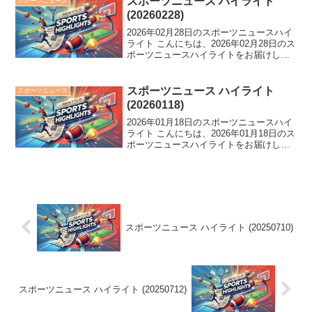
スポーツニュース ハイライト
スポーツニュース
して...
(20260228)
2026年02月28日のスポーツニュースハイ
ライト こんにちは、2026年02月28日のス
ポーツニュースハイライトをお届けしま
す。 元照ノ富士の暴力事件から、なでし
こ白の消失、大谷翔平の早期引退まで、
スポーツ界に波乱の一日。侍ジャパンは
スポーツニュース ハイライト
スポーツニュース
中日...
(20260118)
2026年01月18日のスポーツニュースハイ
ライト こんにちは、2026年01月18日のス
ポーツニュースハイライトをお届けしま
す。 高梨沙羅の4度目の五輪出場確定や
豊昇龍の流血も1敗死守など、今日のスポ
ーツ界は大きな話題が続々と舞い込んで
い...
スポーツニュース ハイライト (20250710)
スポーツニュース ハイライト (20250712)