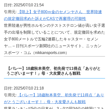
日付: 2025/07/10 21:54
引用元:
【陸上】女子800ｍ金のセメンヤさん 世界陸連
の規定撤回求めた訴えがCASで再審理の可能性
世界陸連が男性ホルモンのテストステロン値が高い女子選
手の出場を制限していることについて、規定撤回を求めた
女子800メートルで五輪2連覇したキャスター・セメン
ヤ… – 日刊スポーツ新聞社のニュースサイト、ニッカン
スポーツ・コム（nikkansports.com）
【バレー】18歳秋本美空、初先発で11得点「ありがと
うございまーす！」母・大友愛さんも観戦
日付: 2025/07/10 21:18
引用元:
【バレー】18歳秋本美空、初先発で11得点「あり
がとうございまーす！」母・大友愛さんも観戦
世界ランキング5位の日本が、3－0で同34位の韓国にスト