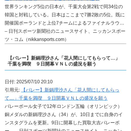
世界ランキング5位の日本が、千葉大会第2戦で同34位の
韓国と対戦している。日本はここまで7勝2敗の5位。既に
開催国ポーランドと上位7チームによるファイナルラウ…
– 日刊スポーツ新聞社のニュースサイト、ニッカンスポー
ツ・コム（nikkansports.com）
【バレー】新鍋理沙さん「花人間にしてもらって…」
千葉を満喫 ９日開幕ＶＮＬの盛況を願う
日付: 2025/07/10 20:10
引用元:
【バレー】新鍋理沙さん「花人間にしてもらっ
て…」千葉を満喫 ９日開幕ＶＮＬの盛況を願う
バレーボール女子で12年ロンドン五輪（オリンピック）
銅メダルの新鍋理沙さん（34）が、10日までに自身のイ
ンスタグラムを更新。9日に開幕した買取大吉バレーボ
ー… – 日刊スポーツ新聞社のニュースサイト、ニッカン