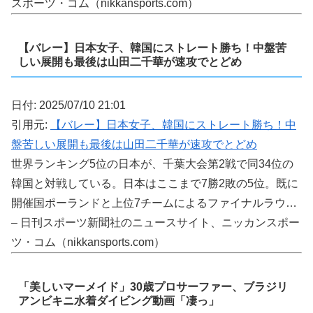
スポーツ・コム（nikkansports.com）
【バレー】日本女子、韓国にストレート勝ち！中盤苦
しい展開も最後は山田二千華が速攻でとどめ
日付: 2025/07/10 21:01
引用元:
【バレー】日本女子、韓国にストレート勝ち！中
盤苦しい展開も最後は山田二千華が速攻でとどめ
世界ランキング5位の日本が、千葉大会第2戦で同34位の
韓国と対戦している。日本はここまで7勝2敗の5位。既に
開催国ポーランドと上位7チームによるファイナルラウ…
– 日刊スポーツ新聞社のニュースサイト、ニッカンスポー
ツ・コム（nikkansports.com）
「美しいマーメイド」30歳プロサーファー、ブラジリ
アンビキニ水着ダイビング動画「凄っ」