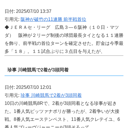
日付: 2025/07/10 13:37
引用元:
阪神が破竹の11連勝 前半戦首位
◆ＪＥＲＡセ・リーグ 広島３―６阪神（１０日・マツ
ダ） 阪神が２リーグ制後の球団最長タイとなる１１連勝
を飾り、前半戦の首位ターンを確定させた。貯金は今季最
多「１８」。１１試合ぶりに３点目を与えたが、
珍事 川崎競馬で2着が3頭同着
日付: 2025/07/10 12:01
引用元:
珍事 川崎競馬で2着が3頭同着
10日の川崎競馬8Rで、2着が3頭同着となる珍事が起き
た。1番人気ピッツァナポリが勝ったが、2着争いが大接
戦。8番人気エーステンペスト、11番人気クレテイユ、6
番人気ブレーヴジャーニーが3頭そろって