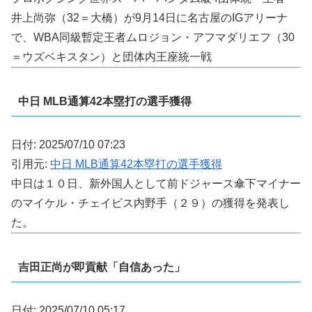
井上尚弥（32＝大橋）が9月14日に名古屋のIGアリーナ
で、WBA同級暫定王者ムロジョン・アフマダリエフ（30
＝ウズベキスタン）と団体内王座統一戦
中日 MLB通算42本塁打の選手獲得
日付: 2025/07/10 07:23
引用元:
中日 MLB通算42本塁打の選手獲得
中日は１０日、新外国人として前ドジャース傘下マイナー
のマイケル・チェイビス内野手（２９）の獲得を発表し
た。
吉田正尚が即貢献「自信あった」
日付: 2025/07/10 05:17