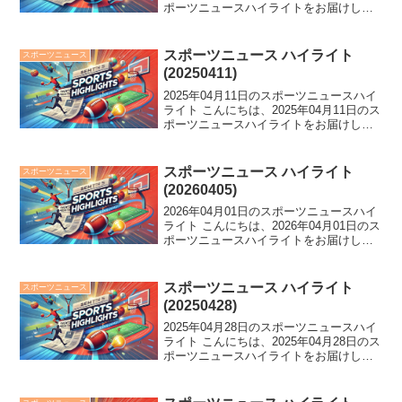
ポーツニュースハイライトをお届けしま
す。 長野久義氏が巨人フロント入り、が
ん告白のラモス氏の感動ストーリー、大
谷サイン入りカード4.6億円落札など、
スポーツニュース ハイライト
スポーツニュース
ス...
(20250411)
2025年04月11日のスポーツニュースハイ
ライト こんにちは、2025年04月11日のス
ポーツニュースハイライトをお届けしま
す。 C・ロナウドが映画スタジオを設
立、中日が再び最下位に、石川兄弟が首
位発進、井上尚弥の肉体変化なし？さら
スポーツニュース ハイライト
スポーツニュース
に、来...
(20260405)
2026年04月01日のスポーツニュースハイ
ライト こんにちは、2026年04月01日のス
ポーツニュースハイライトをお届けしま
す。 中日が逆転負けで8年ぶり開幕4連
敗、日ハム・細野晴希がノーノー達成、
吉田知那美がロコ退団。スポーツ界に
スポーツニュース ハイライト
スポーツニュース
様々な...
(20250428)
2025年04月28日のスポーツニュースハイ
ライト こんにちは、2025年04月28日のス
ポーツニュースハイライトをお届けしま
す。 3冠牝馬の安楽死、早大主将の魚雷
バット弾、バレー界の波乱！スポーツ界
は熱い一日を過ごす中、感動と驚きが交