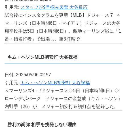
引用元:
スタッフが9号掴み興奮 大谷反応
試合後にインスタグラムを更新【MLB】ドジャース 7ー4
マーリンズ（日本時間6日・マイアミ）ドジャースの大谷
翔平投手は5日（日本時間6日）、敵地マーリンズ戦に「1
番・指名打者」で出場し、第3打席で
キム・ヘソンMLB初安打 大谷祝福
日付: 2025/05/06 02:57
引用元:
キム・ヘソンMLB初安打 大谷祝福
＜マーリンズ4－7ドジャース＞◇5日（日本時間6日）◇
ローンデポパーク ドジャースの金慧成（キム・ヘソン）
内野手（26）が、メジャー初安打＆初打点を記録した。
勝利の尚弥 相手を挑発しない理由