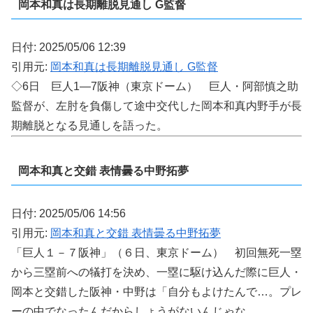
岡本和真は長期離脱見通し G監督
日付: 2025/05/06 12:39
引用元:
岡本和真は長期離脱見通し G監督
◇6日 巨人1―7阪神（東京ドーム） 巨人・阿部慎之助
監督が、左肘を負傷して途中交代した岡本和真内野手が長
期離脱となる見通しを語った。
岡本和真と交錯 表情曇る中野拓夢
日付: 2025/05/06 14:56
引用元:
岡本和真と交錯 表情曇る中野拓夢
「巨人１－７阪神」（６日、東京ドーム） 初回無死一塁
から三塁前への犠打を決め、一塁に駆け込んだ際に巨人・
岡本と交錯した阪神・中野は「自分もよけたんで…。プレ
ーの中でなったんだからしょうがないんじゃな