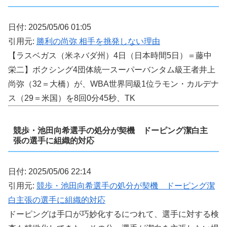
日付: 2025/05/06 01:05
引用元:
勝利の尚弥 相手を挑発しない理由
【ラスベガス（米ネバダ州）4日（日本時間5日）＝藤中
栄二】ボクシング4団体統一スーパーバンタム級王者井上
尚弥（32＝大橋）が、WBA世界同級1位ラモン・カルデナ
ス（29＝米国）を8回0分45秒、TK
競歩・池田向希選手の処分が契機 ドーピング潔白主
張の選手に組織的対応
日付: 2025/05/06 22:14
引用元:
競歩・池田向希選手の処分が契機 ドーピング潔
白主張の選手に組織的対応
ドーピングは手口が巧妙化するにつれて、選手に対する検