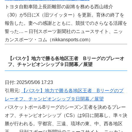
トヨタ自動車陸上長距離部の副将を務める西山雄介
（30）が5日にX（旧ツイッター）を更新。育休の終了を
報告した。妻への感謝とともに、競技でのさらなる活躍を
誓った… – 日刊スポーツ新聞社のニュースサイト、ニッ
カンスポーツ・コム（nikkansports.com）
【バスケ】地力で勝る各地区王者 Bリーグのプレーオ
フ、チャンピオンシップ９日開幕／展望
日付: 2025/05/06 17:23
引用元:
【バスケ】地力で勝る各地区王者 Bリーグのプ
レーオフ、チャンピオンシップ９日開幕／展望
バスケットボールBリーグのシーズン王者を決めるプレー
オフ、チャンピオンシップ（CS）は9日に開幕し、準々決
勝が行われる。宇都宮、三遠、琉球の東、中、西各地区
王… – 日刊スポーツ新聞社のニュースサイト、ニッカン