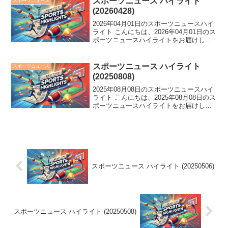
スポーツニュース ハイライト
スポーツニュース
差す...
(20260428)
2026年04月01日のスポーツニュースハイ
ライト こんにちは、2026年04月01日のス
ポーツニュースハイライトをお届けしま
す。 中日が逆転負けで8年ぶり開幕4連
敗、日ハム・細野晴希がノーノー達成、
吉田知那美がロコ退団。スポーツ界に
スポーツニュース ハイライト
スポーツニュース
様々な...
(20250808)
2025年08月08日のスポーツニュースハイ
ライト こんにちは、2025年08月08日のス
ポーツニュースハイライトをお届けしま
す。 広陵が旭川志峯を破り初戦突破、田
中将大が移籍後初安打を記録。一方、
DeNAは主砲・牧秀悟が手術へ。さらに、
大...
スポーツニュース ハイライト (20250506)
スポーツニュース ハイライト (20250508)