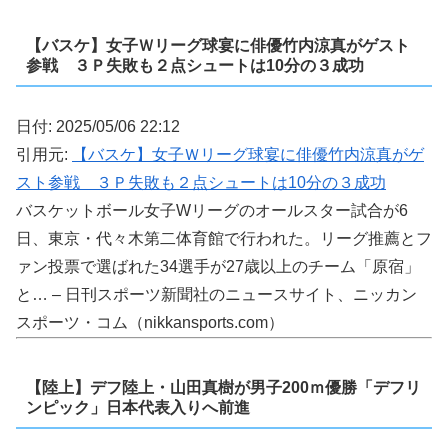
【バスケ】女子Ｗリーグ球宴に俳優竹内涼真がゲスト
参戦 ３Ｐ失敗も２点シュートは10分の３成功
日付: 2025/05/06 22:12
引用元:
【バスケ】女子Ｗリーグ球宴に俳優竹内涼真がゲ
スト参戦 ３Ｐ失敗も２点シュートは10分の３成功
バスケットボール女子Wリーグのオールスター試合が6
日、東京・代々木第二体育館で行われた。リーグ推薦とフ
ァン投票で選ばれた34選手が27歳以上のチーム「原宿」
と… – 日刊スポーツ新聞社のニュースサイト、ニッカン
スポーツ・コム（nikkansports.com）
【陸上】デフ陸上・山田真樹が男子200ｍ優勝「デフリ
ンピック」日本代表入りへ前進