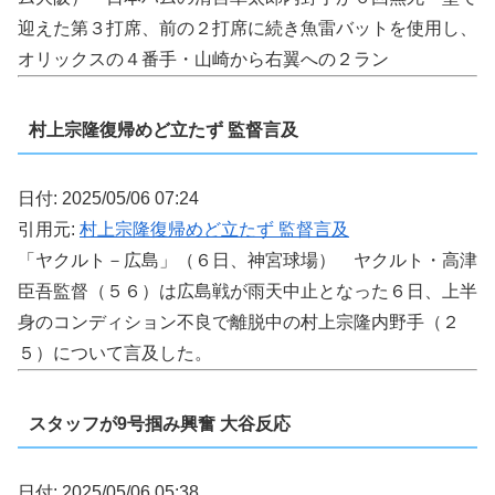
迎えた第３打席、前の２打席に続き魚雷バットを使用し、
オリックスの４番手・山崎から右翼への２ラン
村上宗隆復帰めど立たず 監督言及
日付: 2025/05/06 07:24
引用元:
村上宗隆復帰めど立たず 監督言及
「ヤクルト－広島」（６日、神宮球場） ヤクルト・高津
臣吾監督（５６）は広島戦が雨天中止となった６日、上半
身のコンディション不良で離脱中の村上宗隆内野手（２
５）について言及した。
スタッフが9号掴み興奮 大谷反応
日付: 2025/05/06 05:38