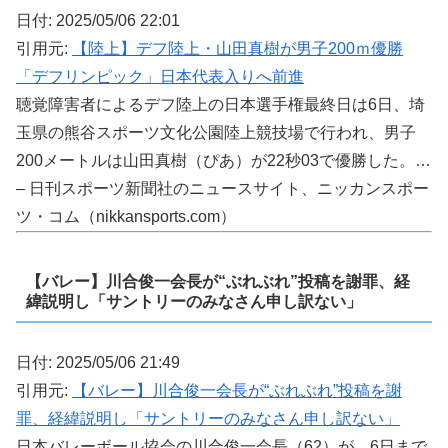
日付: 2025/05/06 22:01
引用元:
【陸上】デフ陸上・山田真樹が男子200ｍ優勝
「デフリンピック」日本代表入りへ前進
聴覚障害者によるデフ陸上の日本選手権最終日は6日、埼
玉県の熊谷スポーツ文化公園陸上競技場で行われ、男子
200メートルは山田真樹（ぴあ）が22秒03で優勝した。…
– 日刊スポーツ新聞社のニュースサイト、ニッカンスポー
ツ・コム（nikkansports.com）
【バレー】川合俊一会長が“ぶれぶれ”投稿を謝罪、経
緯説明し「サントリーのみなさん申し訳ない」
日付: 2025/05/06 21:49
引用元:
【バレー】川合俊一会長が“ぶれぶれ”投稿を謝
罪、経緯説明し「サントリーのみなさん申し訳ない」
日本バレーボール協会の川合俊一会長（62）が、6日まで