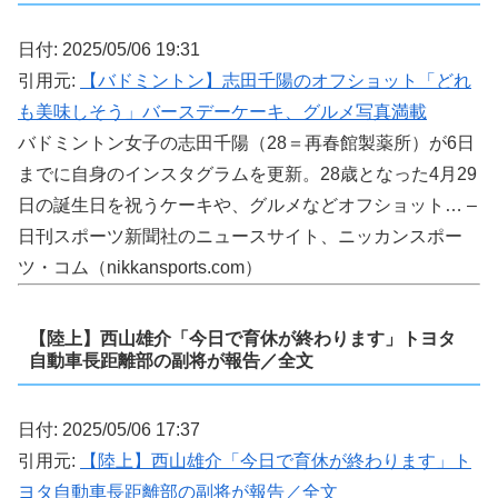
日付: 2025/05/06 19:31
引用元:
【バドミントン】志田千陽のオフショット「どれ
も美味しそう」バースデーケーキ、グルメ写真満載
バドミントン女子の志田千陽（28＝再春館製薬所）が6日
までに自身のインスタグラムを更新。28歳となった4月29
日の誕生日を祝うケーキや、グルメなどオフショット… –
日刊スポーツ新聞社のニュースサイト、ニッカンスポー
ツ・コム（nikkansports.com）
【陸上】西山雄介「今日で育休が終わります」トヨタ
自動車長距離部の副将が報告／全文
日付: 2025/05/06 17:37
引用元:
【陸上】西山雄介「今日で育休が終わります」ト
ヨタ自動車長距離部の副将が報告／全文