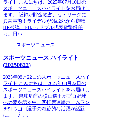
ライト こんにちは、2025年07月10日の
スポーツニュースハイライトをお届けし
ます。 阪神が貯金独占、セ・リーグに
異常事態！ライデルが9回2死から逆転
HR被弾、F1レッドブル代表電撃解任
も。日ハ...
スポーツニュース
スポーツニュース ハイライト
(20250822)
2025年08月22日のスポーツニュースハイ
ライト こんにちは、2025年08月22日の
スポーツニュースハイライトをお届けし
ます。 県岐阜商の横山選手がプロ野球
への夢を語る中、四打席連続ホームラン
を打つ山口選手の奇跡的な活躍が話題
に。一方、...