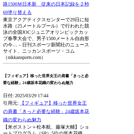
路1500Ｍ日本新 従来の日本記録を２秒
69塗り替える
東京アクアティクスセンターで29日に短
水路（25メートルプール）で行われた競
泳の全国JOCジュニアオリンピックカッ
プ春季大会で、男子1500メートル自由形
の今… – 日刊スポーツ新聞社のニュース
サイト、ニッカンスポーツ・コム
（nikkansports.com）
【フィギュア】移った世界女王の肩書「きっと必
要な経験」24歳坂本花織の変わらぬ魅力
日付: 2025/03/29 17:44
引用元:
【フィギュア】移った世界女王
の肩書「きっと必要な経験」24歳坂本花
織の変わらぬ魅力
【米ボストン＝松本航、藤塚大輔】ショ
ートプログラム（SP）5位の坂本花織