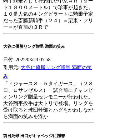
騎手競走として行われた中京４Ｒ（ダー
ト１８００メートル）で珍事が起きた。
１０番人気のキングピラートに騎乗予定
だった斎藤新騎手（２４）＝栗東・フリ
ー＝が直前の３Ｒで
大谷に優勝リング贈呈 満面の笑み
日付: 2025/03/29 05:58
引用元:
大谷に優勝リング贈呈 満面の笑
み
「ドジャース８－５タイガース」（２８
日、ロサンゼルス） 試合前にチャンピ
オンリング贈呈セレモニーが行われた。
大谷翔平投手は大トリで登場。リングを
受け取ると球団幹部とハグをかわしなが
ら満面の笑みを浮か
前日死球 田口がキャベッジに謝罪