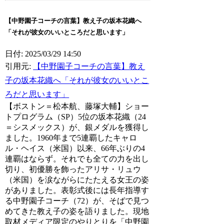
【中野園子コーチの言葉】教え子の坂本花織へ
「それが彼女のいいところだと思います」
日付: 2025/03/29 14:50
引用元:
【中野園子コーチの言葉】教え
子の坂本花織へ「それが彼女のいいとこ
ろだと思います」
【ボストン＝松本航、藤塚大輔】ショー
トプログラム（SP）5位の坂本花織（24
＝シスメックス）が、銀メダルを獲得し
ました。1960年まで5連覇したキャロ
ル・ヘイス（米国）以来、66年ぶりの4
連覇はならず。それでも全ての力を出し
切り、初優勝を飾ったアリサ・リュウ
（米国）を涙ながらにたたえる女王の姿
がありました。表彰式後には長年指導す
る中野園子コーチ（72）が、そばで見つ
めてきた教え子の姿を語りました。現地
取材メディア限定のやりとりを「中野園