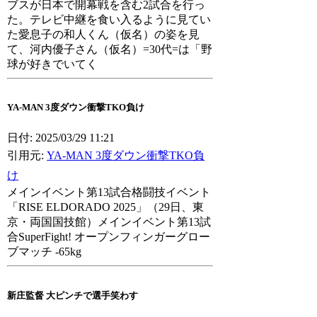
ブスが日本で開幕戦を含む2試合を行っ
た。テレビ中継を食い入るように見てい
た愛息子の和人くん（仮名）の姿を見
て、河内優子さん（仮名）=30代=は「野
球が好きでいてく
YA-MAN 3度ダウン衝撃TKO負け
日付: 2025/03/29 11:21
引用元:
YA-MAN 3度ダウン衝撃TKO負
け
メインイベント第13試合格闘技イベント
「RISE ELDORADO 2025」（29日、東
京・両国国技館）メインイベント第13試
合SuperFight! オープンフィンガーグロー
ブマッチ -65kg
新庄監督 大ピンチで選手笑わす