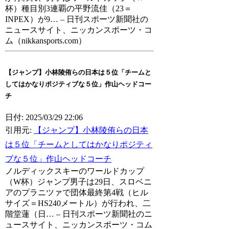
杯）種目別3連覇の平野流佳（23＝
INPEX）が9… – 日刊スポーツ新聞社の
ニュースサイト、ニッカンスポーツ・コ
ム（nikkansports.com）
【ジャンプ】小林陵侑らの日本は５位「チームと
してはかなりポジティブな５位」作山ヘッドコー
チ
日付: 2025/03/29 22:06
引用元:
【ジャンプ】小林陵侑らの日本
は５位「チームとしてはかなりポジティ
ブな５位」作山ヘッドコーチ
ノルディックスキーのワールドカップ
（W杯）ジャンプ男子は29日、スロベニ
アのプラニツァで団体最終第4戦（ヒル
サイズ＝HS240メートル）が行われ、二
階堂蓮（日… – 日刊スポーツ新聞社のニ
ュースサイト、ニッカンスポーツ・コム