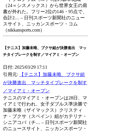
（24＝シスメックス）から世界女王の肩
書が外れた。フリー2位の146・95点で、
合計2… – 日刊スポーツ新聞社のニュー
スサイト、ニッカンスポーツ・コム
（nikkansports.com）
【テニス】加藤未唯、ブクサ組が決勝進出 マッ
チタイブレークを制す／マイアミ・オープン
日付: 2025/03/29 17:11
引用元:
【テニス】加藤未唯、ブクサ組
が決勝進出 マッチタイブレークを制す
／マイアミ・オープン
テニスのマイアミ・オープンは28日、マ
イアミで行われ、女子ダブルス準決勝で
加藤未唯（ザイマックス）クリスティ
ナ・ブクサ（スペイン）組がカテリナ・
シニアコバ（チ… – 日刊スポーツ新聞社
のニュースサイト、ニッカンスポーツ・