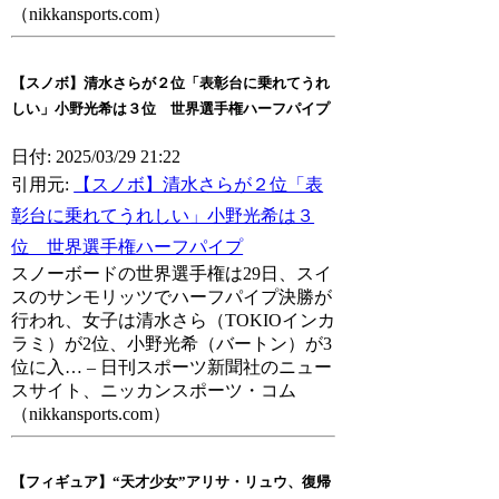
（nikkansports.com）
【スノボ】清水さらが２位「表彰台に乗れてうれ
しい」小野光希は３位 世界選手権ハーフパイプ
日付: 2025/03/29 21:22
引用元:
【スノボ】清水さらが２位「表
彰台に乗れてうれしい」小野光希は３
位 世界選手権ハーフパイプ
スノーボードの世界選手権は29日、スイ
スのサンモリッツでハーフパイプ決勝が
行われ、女子は清水さら（TOKIOインカ
ラミ）が2位、小野光希（バートン）が3
位に入… – 日刊スポーツ新聞社のニュー
スサイト、ニッカンスポーツ・コム
（nikkansports.com）
【フィギュア】“天才少女”アリサ・リュウ、復帰