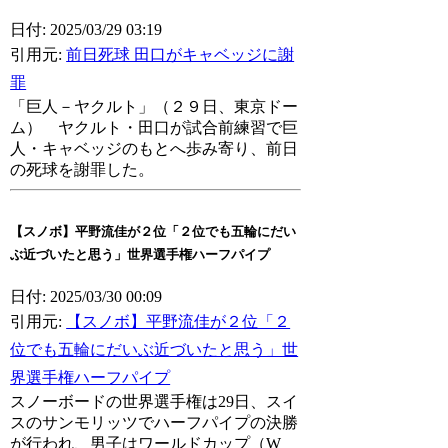
日付: 2025/03/29 03:19
引用元:
前日死球 田口がキャベッジに謝
罪
「巨人－ヤクルト」（２９日、東京ドー
ム） ヤクルト・田口が試合前練習で巨
人・キャベッジのもとへ歩み寄り、前日
の死球を謝罪した。
【スノボ】平野流佳が２位「２位でも五輪にだい
ぶ近づいたと思う」世界選手権ハーフパイプ
日付: 2025/03/30 00:09
引用元:
【スノボ】平野流佳が２位「２
位でも五輪にだいぶ近づいたと思う」世
界選手権ハーフパイプ
スノーボードの世界選手権は29日、スイ
スのサンモリッツでハーフパイプの決勝
が行われ、男子はワールドカップ（W