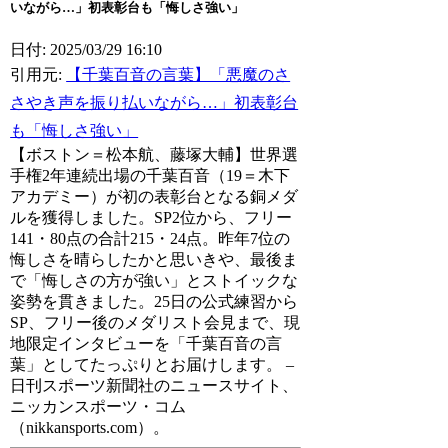
いながら…」初表彰台も「悔しさ強い」
日付: 2025/03/29 16:10
引用元:
【千葉百音の言葉】「悪魔のさ
さやき声を振り払いながら…」初表彰台
も「悔しさ強い」
【ボストン＝松本航、藤塚大輔】世界選
手権2年連続出場の千葉百音（19＝木下
アカデミー）が初の表彰台となる銅メダ
ルを獲得しました。SP2位から、フリー
141・80点の合計215・24点。昨年7位の
悔しさを晴らしたかと思いきや、最後ま
で「悔しさの方が強い」とストイックな
姿勢を貫きました。25日の公式練習から
SP、フリー後のメダリスト会見まで、現
地限定インタビューを「千葉百音の言
葉」としてたっぷりとお届けします。 –
日刊スポーツ新聞社のニュースサイト、
ニッカンスポーツ・コム
（nikkansports.com）。