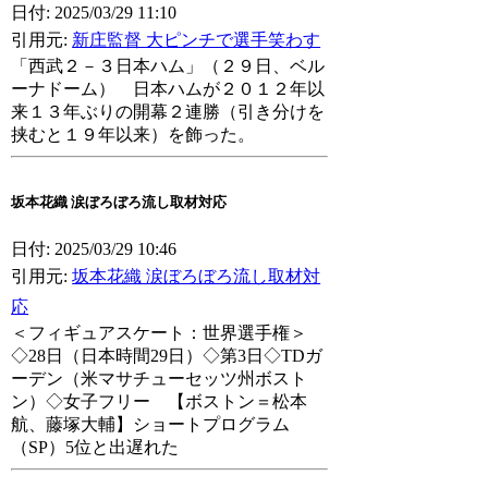
日付: 2025/03/29 11:10
引用元:
新庄監督 大ピンチで選手笑わす
「西武２－３日本ハム」（２９日、ベル
ーナドーム） 日本ハムが２０１２年以
来１３年ぶりの開幕２連勝（引き分けを
挟むと１９年以来）を飾った。
坂本花織 涙ぼろぼろ流し取材対応
日付: 2025/03/29 10:46
引用元:
坂本花織 涙ぼろぼろ流し取材対
応
＜フィギュアスケート：世界選手権＞
◇28日（日本時間29日）◇第3日◇TDガ
ーデン（米マサチューセッツ州ボスト
ン）◇女子フリー 【ボストン＝松本
航、藤塚大輔】ショートプログラム
（SP）5位と出遅れた