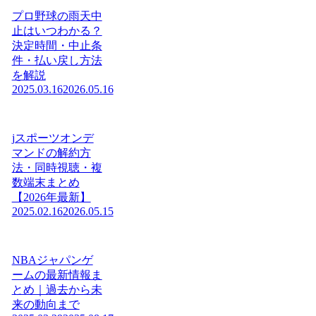
プロ野球の雨天中
止はいつわかる？
決定時間・中止条
件・払い戻し方法
を解説
2025.03.16
2026.05.16
jスポーツオンデ
マンドの解約方
法・同時視聴・複
数端末まとめ
【2026年最新】
2025.02.16
2026.05.15
NBAジャパンゲ
ームの最新情報ま
とめ｜過去から未
来の動向まで