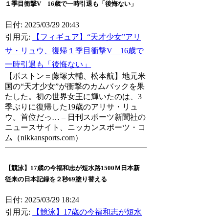
１季目衝撃V 16歳で一時引退も「後悔ない」
日付: 2025/03/29 20:43
引用元:
【フィギュア】“天才少女”アリ
サ・リュウ、復帰１季目衝撃V 16歳で
一時引退も「後悔ない」
【ボストン＝藤塚大輔、松本航】地元米
国の“天才少女”が衝撃のカムバックを果
たした。初の世界女王に輝いたのは、3
季ぶりに復帰した19歳のアリサ・リュ
ウ。首位だっ… – 日刊スポーツ新聞社の
ニュースサイト、ニッカンスポーツ・コ
ム（nikkansports.com）
【競泳】17歳の今福和志が短水路1500Ｍ日本新
従来の日本記録を２秒69塗り替える
日付: 2025/03/29 18:24
引用元:
【競泳】17歳の今福和志が短水