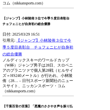
コム（nikkansports.com）
【ジャンプ】小林陵侑３位で今季５度目表彰台
チョフェニヒが自身初の総合優勝
日付: 2025/03/29 16:51
引用元:
【ジャンプ】小林陵侑３位で今
季５度目表彰台 チョフェニヒが自身初
の総合優勝
ノルディックスキーのワールドカップ
（W杯）ジャンプ男子は28日、スロベニ
アのプラニツァで個人第28戦（ヒルサイ
ズ＝HS240メートル）が行われ、小林陵
侑（28… – 日刊スポーツ新聞社のニュー
スサイト、ニッカンスポーツ・コム
（nikkansports.com）
【千葉百音の言葉】「悪魔のささやき声を振り払