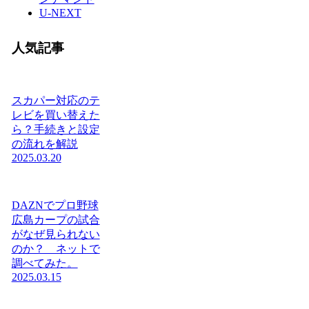
U-NEXT
人気記事
スカパー対応のテ
レビを買い替えた
ら？手続きと設定
の流れを解説
2025.03.20
DAZNでプロ野球
広島カープの試合
がなぜ見られない
のか？ ネットで
調べてみた。
2025.03.15