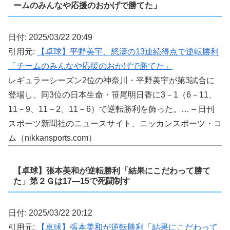
ームのみんなや応援のおかげで勝てた」
日付: 2025/03/22 20:49
引用元:
【卓球】平野美宇、怒濤の13連続得点で逆転勝利
「チームのみんなや応援のおかげで勝てた」
レギュラーシーズン2位の神奈川・平野美宇が第3試合に
登場し、同3位の日本生命・笹尾明日香に3－1（6－11、
11－9、11－2、11－6）で逆転勝利を飾った。… – 日刊
スポーツ新聞社のニュースサイト、ニッカンスポーツ・コ
ム（nikkansports.com）
【卓球】張本美和が逆転勝利「結果にこだわって勝て
た」第２Ｇは17―15で死闘制す
日付: 2025/03/22 20:12
引用元:
【卓球】張本美和が逆転勝利「結果にこだわって