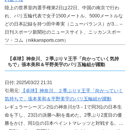
陸上の世界室内選手権第2日は22日、中国の南京で行わ
れ、パリ五輪代表で女子1500メートル、5000メートルな
どの日本記録を持つ田中希実（ニューバランス）が3… –
日刊スポーツ新聞社のニュースサイト、ニッカンスポー
ツ・コム（nikkansports.com）
【卓球】神奈川、２季ぶりＶ王手「向かっていく気持
ちで」張本美和＆平野美宇のパリ五輪組が躍動
日付: 2025/03/22 21:31
引用元:
【卓球】神奈川、２季ぶりＶ王手「向かっていく
気持ちで」張本美和＆平野美宇のパリ五輪組が躍動
レギュラーシーズン2位の神奈川が3－1で同3位の日本生
命を下し、23日の決勝へ駒を進めた。2季ぶり2度目の優
勝をかけ、同1位の日本ペイントマレッツと対戦する。…