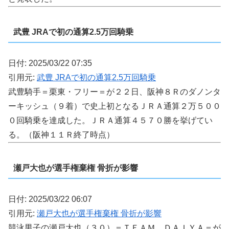
武豊 JRAで初の通算2.5万回騎乗
日付: 2025/03/22 07:35
引用元:
武豊 JRAで初の通算2.5万回騎乗
武豊騎手＝栗東・フリー＝が２２日、阪神８Ｒのダノンタ
ーキッシュ（９着）で史上初となるＪＲＡ通算２万５００
０回騎乗を達成した。ＪＲＡ通算４５７０勝を挙げてい
る。（阪神１１Ｒ終了時点）
瀬戸大也が選手権棄権 骨折が影響
日付: 2025/03/22 06:07
引用元:
瀬戸大也が選手権棄権 骨折が影響
競泳男子の瀬戸大也（３０）＝ＴＥＡＭ ＤＡＩＹＡ＝が