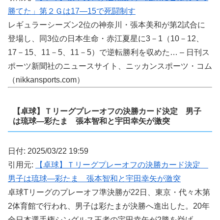
勝てた」第２Ｇは17―15で死闘制す
レギュラーシーズン2位の神奈川・張本美和が第2試合に
登場し、同3位の日本生命・赤江夏星に3－1（10－12、
17－15、11－5、11－5）で逆転勝利を収めた… – 日刊ス
ポーツ新聞社のニュースサイト、ニッカンスポーツ・コム
（nikkansports.com）
【卓球】Ｔリーグプレーオフの決勝カード決定 男子
は琉球―彩たま 張本智和と宇田幸矢が激突
日付: 2025/03/22 19:59
引用元:
【卓球】Ｔリーグプレーオフの決勝カード決定
男子は琉球―彩たま 張本智和と宇田幸矢が激突
卓球Tリーグのプレーオフ準決勝が22日、東京・代々木第
2体育館で行われ、男子は彩たまが決勝へ進出した。20年
全日本選手権シングルス王者の宇田幸矢が2勝を挙げ、…