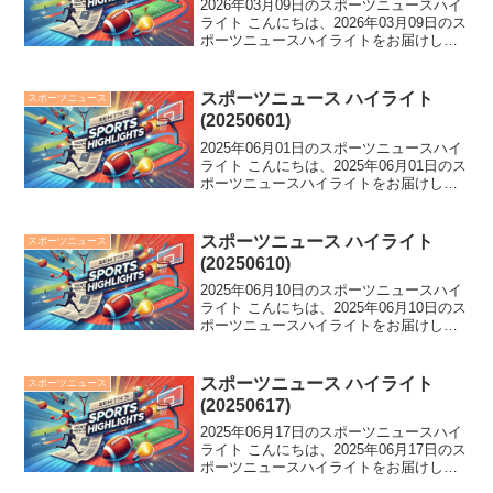
2026年03月09日のスポーツニュースハイ
ライト こんにちは、2026年03月09日のス
ポーツニュースハイライトをお届けしま
す。 侍ジャパンが豪州との白熱の試合を
4-3で制し、WBC準々決勝進出を決める！
台湾も感動の一戦を制し号泣。他にも...
スポーツニュース ハイライト
スポーツニュース
(20250601)
2025年06月01日のスポーツニュースハイ
ライト こんにちは、2025年06月01日のス
ポーツニュースハイライトをお届けしま
す。 新庄氏の逆転勝利に驚き！大谷翔平
の圧巻2発、そしてド軍ベッツの骨折事件
まで一挙網羅。スポーツ界に熱い一日が
スポーツニュース ハイライト
スポーツニュース
繰...
(20250610)
2025年06月10日のスポーツニュースハイ
ライト こんにちは、2025年06月10日のス
ポーツニュースハイライトをお届けしま
す。 異例な出来事が続く今日のスポーツ
界。MLBでの選手＆監督のダブル退場や
代表MF熊坂の重傷、白鵬氏の告白な
スポーツニュース ハイライト
スポーツニュース
ど、...
(20250617)
2025年06月17日のスポーツニュースハイ
ライト こんにちは、2025年06月17日のス
ポーツニュースハイライトをお届けしま
す。 錦織圭がウィンブルドン欠場、永瀬