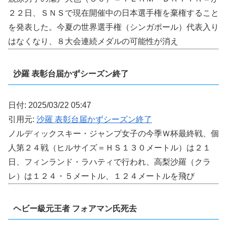
２２日、ＳＮＳで現在開催中の日本選手権を棄権すること
を発表した。今夏の世界選手権（シンガポール）代表入り
はなくなり、８大会連続メダルの可能性が消え
沙羅 表彰台届かずシーズン終了
日付: 2025/03/22 05:47
引用元:
沙羅 表彰台届かずシーズン終了
ノルディックスキー・ジャンプ女子の今季Ｗ杯最終戦、個
人第２４戦（ヒルサイズ＝ＨＳ１３０メートル）は２１
日、フィンランド・ラハティで行われ、高梨沙羅（クラ
レ）は１２４・５メートル、１２４メートルを飛び
ヘビー級元王者 フォアマン氏死去