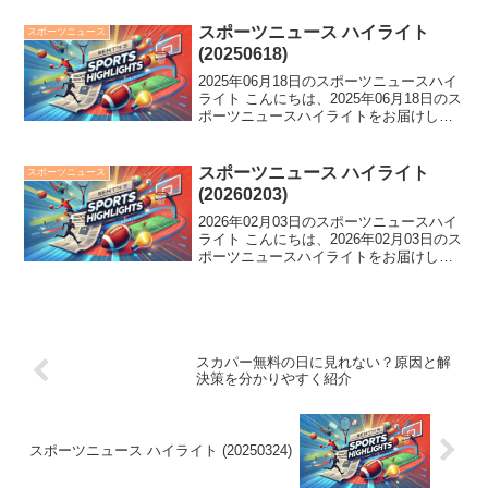
が初戦敗退、国士舘大柔道部大麻疑惑な
どスポーツ界に衝撃が走る中、NPB最下
スポーツニュース ハイライト
スポーツニュース
位...
(20250618)
2025年06月18日のスポーツニュースハイ
ライト こんにちは、2025年06月18日のス
ポーツニュースハイライトをお届けしま
す。 阪神が7連敗で2位との差が広がり、
廃部から復活した日大アメフト部が話
題。西武の今井投手が松坂氏を超える17
スポーツニュース ハイライト
スポーツニュース
奪...
(20260203)
2026年02月03日のスポーツニュースハイ
ライト こんにちは、2026年02月03日のス
ポーツニュースハイライトをお届けしま
す。 ウルフアロンが天龍のエールに持論
を展開、新濱立也は選手村周辺での困惑
を告白。マラソンでの黒田朝日の強さに
迫り...
スカパー無料の日に見れない？原因と解
決策を分かりやすく紹介
スポーツニュース ハイライト (20250324)