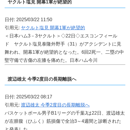
ヤクルト塩見 開幕1軍が絶望的
日付: 2025/03/22 11:50
引用元:
ヤクルト塩見 開幕1軍が絶望的
＜日本ハム3－3ヤクルト＞◇22日◇エスコンフィール
ド ヤクルト塩見泰隆外野手（31）がアクシデントに見
舞われ、開幕1軍が絶望的となった。6回2死一、二塁の中
堅守備で古傷の左膝を痛めた。日本ハム今川
渡辺雄太 今季2度目の長期離脱へ
日付: 2025/03/22 08:17
引用元:
渡辺雄太 今季2度目の長期離脱へ
バスケットボール男子B1リーグの千葉Jは22日、渡辺雄太
が左腓腹（ひふく）筋損傷で全治3～4週間と診断された
と発表した。