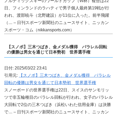
ノルディックスキーのワールドカップ（W杯）複合は22
日、フィンランドのラハティで男子個人最終第19戦が行
われ、渡部暁斗（北野建設）が11位に入った。前半飛躍
（… – 日刊スポーツ新聞社のニュースサイト、ニッカン
スポーツ・コム（nikkansports.com）
【スノボ】三木つばき、金メダル獲得 パラレル回転
の優勝は男女を通じて日本勢初 世界選手権
日付: 2025/03/22 23:41
引用元:
【スノボ】三木つばき、金メダル獲得 パラレル
回転の優勝は男女を通じて日本勢初 世界選手権
スノーボードの世界選手権は22日、スイスのサンモリッ
ツで非五輪種目のパラレル回転が行われ、女子のパラレル
大回転で2位の三木つばき（浜松いわた信用金庫）は決勝
で… – 日刊スポーツ新聞社のニュースサイト、ニッカン