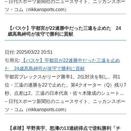
– 日刊スポーツ新聞社のニュースサイト、ニッカンスポー
ツ・コム（nikkansports.com）
【バスケ】宇都宮が22連勝中だった三遠を止めた 24
歳高島紳司が攻守で勝利に貢献
日付: 2025/03/22 20:51
引用元:
【バスケ】宇都宮が22連勝中だった三遠を止め
た 24歳高島紳司が攻守で勝利に貢献
宇都宮ブレックスがリーグ勝率1、2位対決を制し、同1
位・三遠の連勝を22で止めた。第4クオーター（Q）残り7
秒、点差は2。三遠の日本代表・佐々木隆成のシュート…
– 日刊スポーツ新聞社のニュースサイト、ニッカンスポー
ツ・コム（nikkansports.com）
【卓球】平野美宇、怒濤の13連続得点で逆転勝利「チ