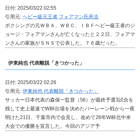
日付: 2025/03/22 02:55
引用元:
ヘビー級元王者 フォアマン氏死去
ボクシングの元ＷＢＡ、ＷＢＣ、ＩＢＦヘビー級王者のジ
ョージ・フォアマンさんが亡くなったと２２日、フォアマ
ンさんの家族がＳＮＳで公表した。７６歳だった。
伊東純也 代表離脱「きつかった」
日付: 2025/03/22 02:26
引用元:
伊東純也 代表離脱「きつかった」
サッカー日本代表の森保一監督（56）が最終予選3試合を
残して史上最速でW杯出場を決めたバーレーン戦から一夜
明けた21日、千葉市内で会見し、改めて26年W杯北中米
大会での優勝を宣言した。今回のアジア予